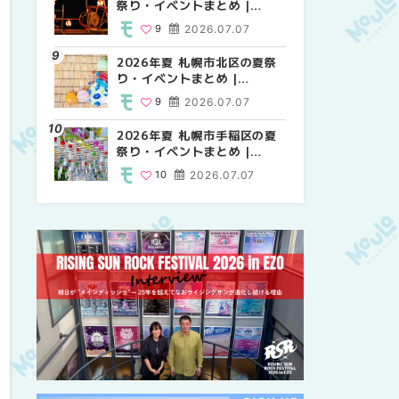
祭り・イベントまとめ |
祭り・イベントまとめ |
しか買えない絶対に外せない
MouLa HOKKAIDO
MouLa HOKKAIDO
限定スイーツ・焼き菓子18選
9
2026.07.07
9
25
2026.07.07
2026.03.24
| MouLa HOKKAIDO
2026年夏 札幌市北区の夏祭
2026年夏 札幌市中央区の夏
【新千歳空港】新カードラウ
り・イベントまとめ |
祭り・イベントまとめ |
ンジが開業。「SUPER
MouLa HOKKAIDO
MouLa HOKKAIDO
LOUNGE ANNEX（スーパー
9
2026.07.07
9
18
2026.07.07
2025.08.13
ラウンジアネックス）」をご
紹介！！ | MouLa
2026年夏 札幌市手稲区の夏
2026年夏 恵庭市・千歳市の
2026年夏 札幌市豊平区の夏
HOKKAIDO
祭り・イベントまとめ |
夏祭り・イベントまとめ |
祭り・イベントまとめ |
MouLa HOKKAIDO
MouLa HOKKAIDO
MouLa HOKKAIDO
10
2026.07.07
9
9
2026.07.07
2026.07.07