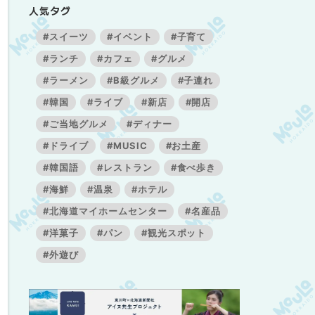
人気タグ
#スイーツ
#イベント
#子育て
#ランチ
#カフェ
#グルメ
#ラーメン
#B級グルメ
#子連れ
#韓国
#ライブ
#新店
#開店
#ご当地グルメ
#ディナー
#ドライブ
#MUSIC
#お土産
#韓国語
#レストラン
#食べ歩き
#海鮮
#温泉
#ホテル
#北海道マイホームセンター
#名産品
#洋菓子
#パン
#観光スポット
#外遊び