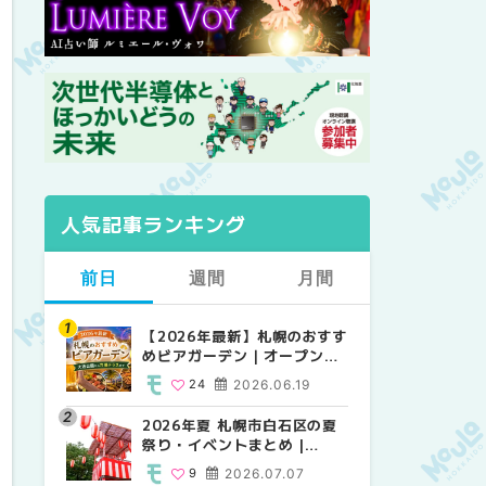
人気記事ランキング
前日
週間
月間
【2026年最新】札幌のおすす
【2026年最新】札幌のおすす
【2026年最新】札幌のおすす
めビアガーデン｜オープン日
めビアガーデン｜オープン日
めビアガーデン｜オープン日
順に徹底紹介！大通公園から
順に徹底紹介！大通公園から
順に徹底紹介！大通公園から
24
2026.06.19
24
24
2026.06.19
2026.06.19
穴場テラスまで | MouLa
穴場テラスまで | MouLa
穴場テラスまで | MouLa
HOKKAIDO
HOKKAIDO
HOKKAIDO
2026年夏 札幌市白石区の夏
2026年夏 札幌市西区の夏祭
2026年夏 札幌市北区の夏祭
祭り・イベントまとめ |
り・イベントまとめ |
り・イベントまとめ |
MouLa HOKKAIDO
MouLa HOKKAIDO
MouLa HOKKAIDO
9
2026.07.07
12
9
2026.07.07
2026.07.07