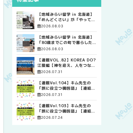
【地域みらい留学 in 北海道】
「めんどくさい」が「やってみ
よう」に変わった。 十勝の風
2026.08.03
に吹かれて走る、僕の泥臭くて
自由な高校生活
【地域みらい留学 in 北海道】
「80歳までこの町で暮らした
い」 標津高校で踏み出した、
2026.08.03
私らしい生き方
【連載VOL.82】KOREA DO?
江陵編【神を迎え、人をつなぐ
時間 ― 江陵端午祭 】
2026.07.31
【連載Vol.104】キム先生の
「旅に役立つ韓国語」【連結語
尾について その4】
2026.07.31
【連載Vol.103】キム先生の
「旅に役立つ韓国語」【連結語
尾について その3】
2026.07.24