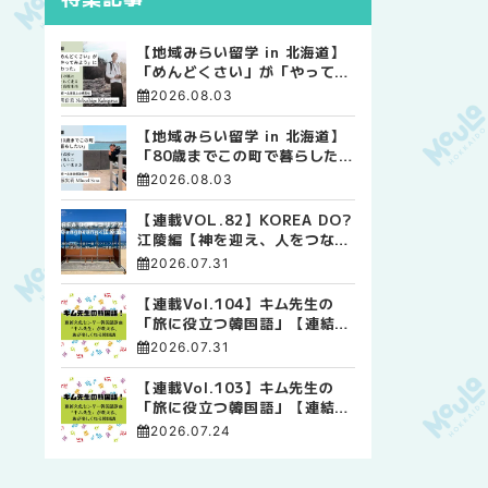
【地域みらい留学 in 北海道】
「めんどくさい」が「やってみ
よう」に変わった。 十勝の風
2026.08.03
に吹かれて走る、僕の泥臭くて
自由な高校生活
【地域みらい留学 in 北海道】
「80歳までこの町で暮らした
い」 標津高校で踏み出した、
2026.08.03
私らしい生き方
【連載VOL.82】KOREA DO?
江陵編【神を迎え、人をつなぐ
時間 ― 江陵端午祭 】
2026.07.31
【連載Vol.104】キム先生の
「旅に役立つ韓国語」【連結語
尾について その4】
2026.07.31
【連載Vol.103】キム先生の
「旅に役立つ韓国語」【連結語
尾について その3】
2026.07.24