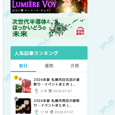
人気記事ランキング
前日
週間
月間
2026年夏 札幌市白石区の夏
2026年夏 札幌市西区の夏祭
【2026年最新】札幌のおすす
祭り・イベントまとめ |
り・イベントまとめ |
めビアガーデン｜オープン日
MouLa HOKKAIDO
MouLa HOKKAIDO
順に徹底紹介！大通公園から
9
2026.07.07
12
24
2026.07.07
2026.06.19
穴場テラスまで | MouLa
HOKKAIDO
2026年夏 札幌市西区の夏祭
【2026年最新】札幌のおすす
2026年夏 札幌市北区の夏祭
り・イベントまとめ |
めビアガーデン｜オープン日
り・イベントまとめ |
MouLa HOKKAIDO
順に徹底紹介！大通公園から
MouLa HOKKAIDO
12
2026.07.07
24
9
2026.07.07
2026.06.19
穴場テラスまで | MouLa