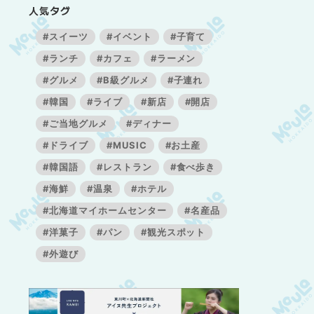
人気タグ
#スイーツ
#イベント
#子育て
#ランチ
#カフェ
#ラーメン
#グルメ
#B級グルメ
#子連れ
#韓国
#ライブ
#新店
#開店
#ご当地グルメ
#ディナー
#ドライブ
#MUSIC
#お土産
#韓国語
#レストラン
#食べ歩き
#海鮮
#温泉
#ホテル
#北海道マイホームセンター
#名産品
#洋菓子
#パン
#観光スポット
#外遊び