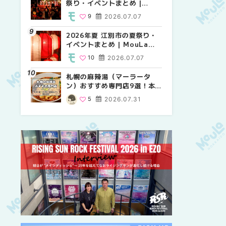
祭り・イベントまとめ |
り・イベントまとめ |
祭り・イベントまとめ |
MouLa HOKKAIDO
MouLa HOKKAIDO
MouLa HOKKAIDO
9
2026.07.07
8
9
2026.07.07
2026.07.07
2026年夏 江別市の夏祭り・
2026年夏 札幌市中央区の夏
【新千歳空港】新カードラウ
イベントまとめ | MouLa
祭り・イベントまとめ |
ンジが開業。「SUPER
HOKKAIDO
MouLa HOKKAIDO
LOUNGE ANNEX（スーパー
10
2026.07.07
9
18
2026.07.07
2025.08.13
ラウンジアネックス）」をご
紹介！！ | MouLa
札幌の麻辣湯（マーラータ
2026年夏 恵庭市・千歳市の
2026年夏 札幌市南区の夏祭
HOKKAIDO
ン）おすすめ専門店9選！本
夏祭り・イベントまとめ |
り・イベントまとめ |
場の量り売りから最新店まで
MouLa HOKKAIDO
MouLa HOKKAIDO
5
2026.07.31
9
8
2026.07.07
2026.07.07
徹底比較 | MouLa
HOKKAIDO