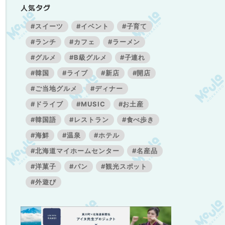
人気タグ
#スイーツ
#イベント
#子育て
#ランチ
#カフェ
#ラーメン
#グルメ
#B級グルメ
#子連れ
#韓国
#ライブ
#新店
#開店
#ご当地グルメ
#ディナー
#ドライブ
#MUSIC
#お土産
#韓国語
#レストラン
#食べ歩き
#海鮮
#温泉
#ホテル
#北海道マイホームセンター
#名産品
#洋菓子
#パン
#観光スポット
#外遊び