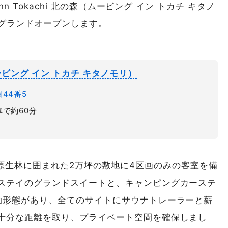
n Tokachi 北の森（ムービング イン トカチ キタノ
グランドオープンします。
森（ムービング イン トカチ キタノモリ）
44番5
で約60分
の森」は、原生林に囲まれた2万坪の敷地に4区画のみの客室を備
ステイのグランドスイートと、キャンピングカーステ
泊形態があり、全てのサイトにサウナトレーラーと薪
十分な距離を取り、プライベート空間を確保しまし