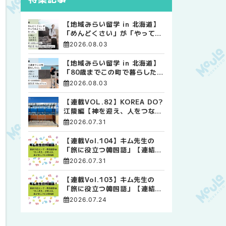
【地域みらい留学 in 北海道】
「めんどくさい」が「やってみ
よう」に変わった。 十勝の風
2026.08.03
に吹かれて走る、僕の泥臭くて
自由な高校生活
【地域みらい留学 in 北海道】
「80歳までこの町で暮らした
い」 標津高校で踏み出した、
2026.08.03
私らしい生き方
【連載VOL.82】KOREA DO?
江陵編【神を迎え、人をつなぐ
時間 ― 江陵端午祭 】
2026.07.31
【連載Vol.104】キム先生の
「旅に役立つ韓国語」【連結語
尾について その4】
2026.07.31
【連載Vol.103】キム先生の
「旅に役立つ韓国語」【連結語
尾について その3】
2026.07.24