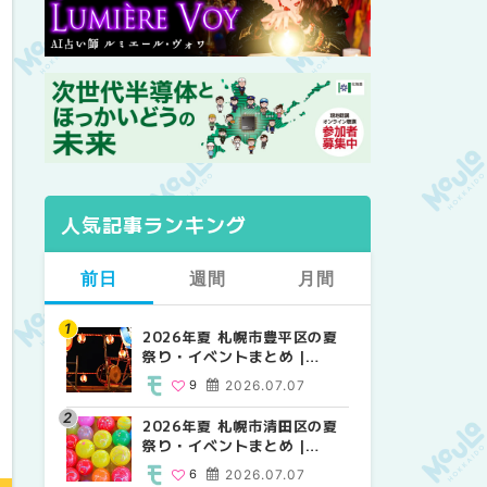
人気記事ランキング
前日
週間
月間
2026年夏 札幌市豊平区の夏
【2026年最新】札幌のおすす
【2026年最新】札幌のおすす
祭り・イベントまとめ |
めビアガーデン｜オープン日
めビアガーデン｜オープン日
MouLa HOKKAIDO
順に徹底紹介！大通公園から
順に徹底紹介！大通公園から
9
2026.07.07
24
24
2026.06.19
2026.06.19
穴場テラスまで | MouLa
穴場テラスまで | MouLa
HOKKAIDO
HOKKAIDO
2026年夏 札幌市清田区の夏
2026年夏 札幌市白石区の夏
2026年夏 札幌市北区の夏祭
祭り・イベントまとめ |
祭り・イベントまとめ |
り・イベントまとめ |
MouLa HOKKAIDO
MouLa HOKKAIDO
MouLa HOKKAIDO
6
2026.07.07
9
9
2026.07.07
2026.07.07