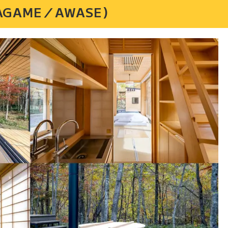
GAME／AWASE）