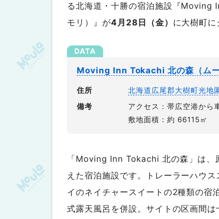
る北海道・十勝の宿泊施設『Moving In
モリ）』が
4月28日（金）
に大樹町に
Moving Inn Tokachi 北の
住所
北海道広尾郡大樹町光地園
備考
アクセス：帯広空港から車
敷地面積：約 66115㎡
「Moving Inn Tokachi 北
えた宿泊施設です。トレーラーハウス
イのネイチャースイートの2種類の宿
式露天風呂を併設。サイトの区画間は