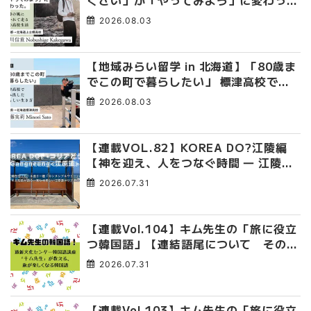
た。 十勝の風に吹かれて走る、僕の泥
2026.08.03
臭くて自由な高校生活
【地域みらい留学 in 北海道】「80歳ま
でこの町で暮らしたい」 標津高校で踏
み出した、私らしい生き方
2026.08.03
【連載VOL.82】KOREA DO?江陵編
【神を迎え、人をつなぐ時間 ― 江陵端
午祭 】
2026.07.31
【連載Vol.104】キム先生の「旅に役立
つ韓国語」【連結語尾について その
4】
2026.07.31
【連載Vol.103】キム先生の「旅に役立