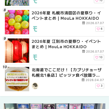
10
2026年夏 札幌市清田区の夏祭り・イ
2026年夏 札幌市手稲
2026年夏 札幌市東区
ベントまとめ | MouLa HOKKAIDO
ベントまとめ | MouLa 
ントまとめ | MouLa H
2026.07.07
6
2026年夏 江別市の夏祭り・イベント
2026年夏 札幌市南区
2026年夏 札幌市南区
まとめ | MouLa HOKKAIDO
ントまとめ | MouLa H
ントまとめ | MouLa H
2026.07.07
10
北海道でここだけ！【カプリチョーザ
札幌の麻辣湯（マーラ
2026年夏 恵庭市・千
札幌北1条店】ピッツァ食べ放題ラン
め専門店9選！本場の量
イベントまとめ | MouL
チがコスパ最強だった！【キッズビュ
新店まで徹底比較 | Mo
2026.04.07
ッフェ330円】 | MouLa HOKKAIDO
HOKKAIDO
3