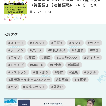
つ韓国語」【連結語尾について その
3】
2026.07.24
人気タグ
#スイーツ
#イベント
#子育て
#ランチ
#カフェ
#ラーメン
#グルメ
#B級グルメ
#子連れ
#韓国
#ライブ
#新店
#開店
#ご当地グルメ
#ディナー
#ドライブ
#MUSIC
#お土産
#韓国語
#レストラン
#食べ歩き
#海鮮
#温泉
#ホテル
#北海道マイホームセンター
#名産品
#洋菓子
#パン
#観光スポット
#外遊び