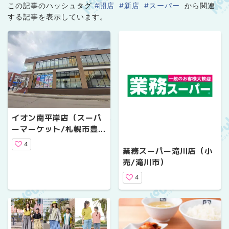
この記事のハッシュタグ
#開店
#新店
#スーパー
から関連
する記事を表示しています。
イオン南平岸店（スーパ
ーマーケット/札幌市豊平
区）
4
業務スーパー滝川店（小
売/滝川市）
4