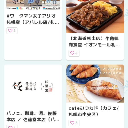
#ワークマン女子アリオ
札幌店（アパレル店/札幌
市東区）
4
【北海道初出店】牛角焼
肉食堂 イオンモール札幌
発寒店（飲食店/札幌市西
8
区）
cafeみつカド（カフェ/
パフェ、珈琲、酒、佐藤
札幌市中央区）
本店 ／ 佐藤堂本店（パ
3
フェ/札幌市中央区）
5