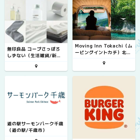
Moving Inn Tokachi（ム
無印良品 コープさっぽろ
ービングイントカチ）北の
しずない（生活雑貨/新ひ
森（ホテル/十勝 大樹町）
だか町）
道の駅サーモンパーク千歳
（道の駅/千歳市）