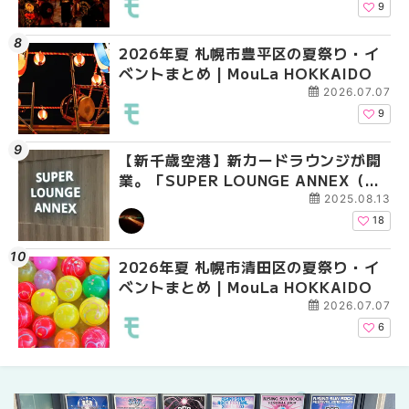
HOKKAIDO
9
2026年夏 札幌市豊平区の夏祭り・イ
2026年夏 札幌市豊平
【2026年最新】新千
ベントまとめ | MouLa HOKKAIDO
ベントまとめ | MouLa 
えない絶対に外せない
焼き菓子18選 | MouLa
2026.07.07
9
【新千歳空港】新カードラウンジが開
2026年夏 札幌市中央
【新千歳空港】新カー
業。「SUPER LOUNGE ANNEX（ス
ベントまとめ | MouLa 
業。「SUPER LOUNG
ーパーラウンジアネックス）」をご紹
ーパーラウンジアネッ
2025.08.13
介！！ | MouLa HOKKAIDO
介！！ | MouLa HOKK
18
2026年夏 札幌市清田区の夏祭り・イ
2026年夏 恵庭市・千
2026年夏 札幌市豊平
ベントまとめ | MouLa HOKKAIDO
イベントまとめ | MouL
ベントまとめ | MouLa 
2026.07.07
6