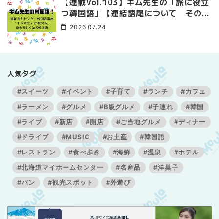
【連載Vol.103】キム先生の「旅に役立
つ韓国語」【連結語尾について その
3】
2026.07.24
人気タグ
#スイーツ
#イベント
#子育て
#ランチ
#カフェ
#ラーメン
#グルメ
#B級グルメ
#子連れ
#韓国
#ライブ
#新店
#開店
#ご当地グルメ
#ディナー
#ドライブ
#MUSIC
#お土産
#韓国語
#レストラン
#食べ歩き
#海鮮
#温泉
#ホテル
#北海道マイホームセンター
#名産品
#洋菓子
#パン
#観光スポット
#外遊び