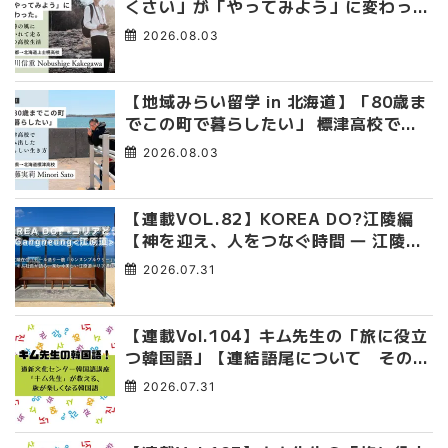
くさい」が「やってみよう」に変わっ
た。 十勝の風に吹かれて走る、僕の泥
2026.08.03
臭くて自由な高校生活
【地域みらい留学 in 北海道】「80歳ま
でこの町で暮らしたい」 標津高校で踏
み出した、私らしい生き方
2026.08.03
【連載VOL.82】KOREA DO?江陵編
【神を迎え、人をつなぐ時間 ― 江陵端
午祭 】
2026.07.31
【連載Vol.104】キム先生の「旅に役立
つ韓国語」【連結語尾について その
4】
2026.07.31