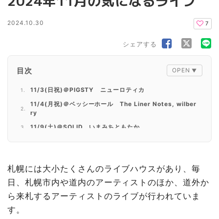
2024年11月の気になるライブ
2024.10.30
7
シェアする
目次
11/3(日祝)＠PIGSTY ニューロティカ
11/4(月祝)＠ベッシーホール The Liner Notes, wilber
ry
11/9(土)＠SOLID いまみちともたか
11/9(土),10(日)＠Crazy Monkey MAD3
11/9(土),10(日)＠SUSUKINO 810 MARSBERG SUB
WAY SYSTEM
札幌には大小たくさんのライブハウスがあり、毎
11/16(土)＠ペニーレーン24 9mm Parabellum Bullet
日、札幌市内や道内のアーティストのほか、道外か
11/28(木)＠ペニーレーン24 SIX LOUNGE
ら来札するアーティストのライブが行われていま
す。