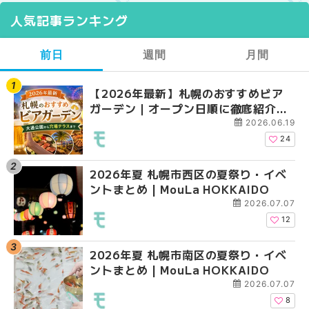
人気記事ランキング
前日
週間
月間
【2026年最新】札幌のおすすめビア
【2026年最新】札幌
【2026年最新】札幌
ガーデン｜オープン日順に徹底紹介！
ガーデン｜オープン日
ガーデン｜オープン日
大通公園から穴場テラスまで | MouLa
大通公園から穴場テラスまで
大通公園から穴場テラスまで
2026.06.19
HOKKAIDO
HOKKAIDO
HOKKAIDO
24
2026年夏 札幌市西区の夏祭り・イベ
2026年夏 札幌市西区
2026年夏 札幌市北区
ントまとめ | MouLa HOKKAIDO
ントまとめ | MouLa H
ントまとめ | MouLa H
2026.07.07
12
2026年夏 札幌市南区の夏祭り・イベ
2026年夏 札幌市北区
2026年夏 札幌市西区
ントまとめ | MouLa HOKKAIDO
ントまとめ | MouLa H
ントまとめ | MouLa H
2026.07.07
8