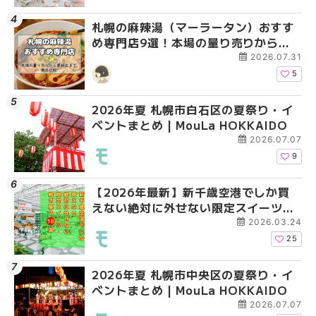
札幌の麻辣湯（マーラータン）おすす
2026年夏 札幌市手稲
2026年夏 札幌市白石
め専門店9選！本場の量り売りから最
ベントまとめ | MouLa 
ベントまとめ | MouLa 
新店まで徹底比較 | MouLa
2026.07.31
HOKKAIDO
5
2026年夏 札幌市白石区の夏祭り・イ
2026年夏 札幌市白石
2026年夏 札幌市手稲
ベントまとめ | MouLa HOKKAIDO
ベントまとめ | MouLa 
ベントまとめ | MouLa 
2026.07.07
9
【2026年最新】新千歳空港でしか買
2026年夏 札幌市南区
2026年夏 札幌市清田
えない絶対に外せない限定スイーツ・
ントまとめ | MouLa H
ベントまとめ | MouLa 
焼き菓子18選 | MouLa HOKKAIDO
2026.03.24
25
2026年夏 札幌市中央区の夏祭り・イ
2026年夏 札幌市清田
札幌の麻辣湯（マーラ
ベントまとめ | MouLa HOKKAIDO
ベントまとめ | MouLa 
め専門店6選！本場の量
新店まで徹底比較 | Mo
2026.07.07