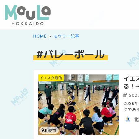
HOME
モウラー記事
バレーボール
イエ
イエスタ通信
る！
2026
2026
グであ
（略称：
北
札幌市