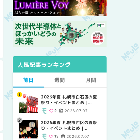
人気記事ランキング
前日
週間
月間
2026年夏 札幌市白石区の夏
2026年夏 札幌市西区の夏祭
【2026年最新】札幌のおすす
祭り・イベントまとめ |
り・イベントまとめ |
めビアガーデン｜オープン日
MouLa HOKKAIDO
MouLa HOKKAIDO
順に徹底紹介！大通公園から
9
2026.07.07
13
24
2026.07.07
2026.06.19
穴場テラスまで | MouLa
HOKKAIDO
2026年夏 札幌市西区の夏祭
【2026年最新】札幌のおすす
2026年夏 札幌市北区の夏祭
り・イベントまとめ |
めビアガーデン｜オープン日
り・イベントまとめ |
MouLa HOKKAIDO
順に徹底紹介！大通公園から
MouLa HOKKAIDO
13
2026.07.07
24
9
2026.07.07
2026.06.19
穴場テラスまで | MouLa