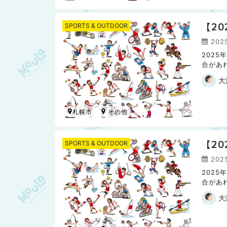
【2
SPORTS & OUTDOOR
202
202
合があ
日本ハ
大
札幌市
【2
SPORTS & OUTDOOR
2025
202
合があ
日本ハ
大