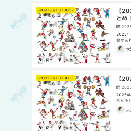
【2
SPORTS & OUTDOOR
とめ
202
202
合があ
日本ハム
大
札幌市
【2
SPORTS & OUTDOOR
202
202
合があ
日本ハ
大
札幌市