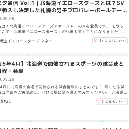
タ通信 Vol.1｜北海道イエロースターズとは？SV
グ参入も決定した札幌の男子プロバレーボールチーム
介
6.06.05
ちは！北海道イエロースターズマネージャーの木村愛美です。 モウラ
さんで「北海道イエロースターズ」の記事を書くことになりました！ウ
ディアを通して、チームのことを知っていただけるととて...
海道イエロースターズ マネージャー
24
なまらいいべ
026年4月】北海道で開催されるスポーツの試合まと
日程・会場
6.03.26
6年4月に北海道の会場で開催される試合情報のまとめです！ 気になる試
れば詳細をご確認の上、ぜひ会場に足を運んでみてください。 北海道
ムファイターズ（野球） 北海道コンサドーレ札幌（サッカ...
澤ちほ
3
なまらいいべ