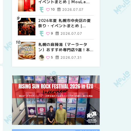
イベントまとめ | MouLa
り・イベントまとめ |
祭り・イベントまとめ |
HOKKAIDO
MouLa HOKKAIDO
MouLa HOKKAIDO
10
2026.07.07
8
9
2026.07.07
2026.07.07
2026年夏 札幌市中央区の夏
2026年夏 札幌市中央区の夏
【新千歳空港】新カードラウ
祭り・イベントまとめ |
祭り・イベントまとめ |
ンジが開業。「SUPER
MouLa HOKKAIDO
MouLa HOKKAIDO
LOUNGE ANNEX（スーパー
9
2026.07.07
9
18
2026.07.07
2025.08.13
ラウンジアネックス）」をご
紹介！！ | MouLa
札幌の麻辣湯（マーラータ
2026年夏 恵庭市・千歳市の
2026年夏 札幌市南区の夏祭
HOKKAIDO
ン）おすすめ専門店9選！本
夏祭り・イベントまとめ |
り・イベントまとめ |
場の量り売りから最新店まで
MouLa HOKKAIDO
MouLa HOKKAIDO
5
2026.07.31
9
8
2026.07.07
2026.07.07
徹底比較 | MouLa
HOKKAIDO