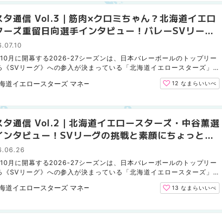
スタ通信 Vol.3｜筋肉×クロミちゃん？北海道イエロ
ターズ重留日向選手インタビュー！バレーSVリーグ
挑戦と素顔
.07.10
年10月に開幕する2026-27シーズンは、日本バレーボールのトップリー
る《SVリーグ》への参入が決まっている「北海道イエロースターズ」
イエスタ）。MouLa HOKKAIDOでは、『イエスタ通信』と題し...
海道イエロースターズ マネージャー
12
なまらいいべ
スタ通信 Vol.2｜北海道イエロースターズ・中谷薫選
インタビュー！SVリーグの挑戦と素顔にちょっと近
6.06.26
年10月に開幕する2026-27シーズンは、日本バレーボールのトップリー
る《SVリーグ》への参入が決まっている「北海道イエロースターズ」
イエスタ）。MouLa HOKKAIDOでは、『イエスタ通信』と題し...
海道イエロースターズ マネージャー
13
なまらいいべ