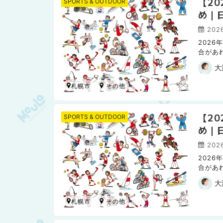
【2
SPORTS & OUTDOOR
め｜
2026
202
合があ
日本ハ
大
札幌市
【2
SPORTS & OUTDOOR
め｜
2026
202
合があ
日本ハ
大
札幌市