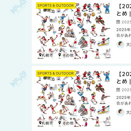
【2
SPORTS & OUTDOOR
とめ
2025
202
合があ
日本ハ
大
札幌市
【2
SPORTS & OUTDOOR
とめ
2025
202
合があ
日本ハム
大
札幌市