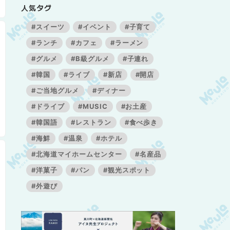
人気タグ
#スイーツ
#イベント
#子育て
#ランチ
#カフェ
#ラーメン
#グルメ
#B級グルメ
#子連れ
#韓国
#ライブ
#新店
#開店
#ご当地グルメ
#ディナー
#ドライブ
#MUSIC
#お土産
#韓国語
#レストラン
#食べ歩き
#海鮮
#温泉
#ホテル
#北海道マイホームセンター
#名産品
#洋菓子
#パン
#観光スポット
#外遊び