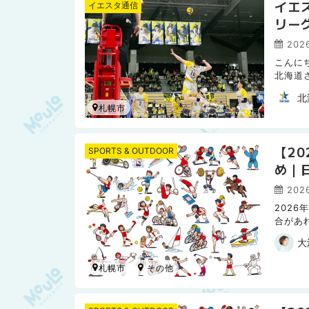
イエス
イエスタ通信
リー
を紹
202
こんに
北海道
ェブメ
北
札幌市
【2
SPORTS & OUTDOOR
め｜
202
202
合があ
日本ハ
大
札幌市