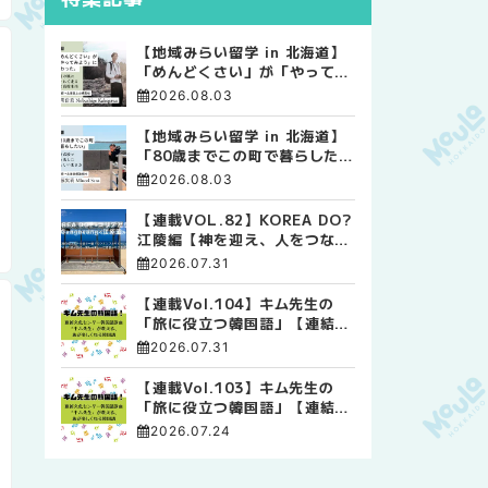
【地域みらい留学 in 北海道】
「めんどくさい」が「やってみ
よう」に変わった。 十勝の風
2026.08.03
に吹かれて走る、僕の泥臭くて
自由な高校生活
【地域みらい留学 in 北海道】
「80歳までこの町で暮らした
い」 標津高校で踏み出した、
2026.08.03
私らしい生き方
【連載VOL.82】KOREA DO?
江陵編【神を迎え、人をつなぐ
時間 ― 江陵端午祭 】
2026.07.31
【連載Vol.104】キム先生の
「旅に役立つ韓国語」【連結語
尾について その4】
2026.07.31
【連載Vol.103】キム先生の
「旅に役立つ韓国語」【連結語
尾について その3】
2026.07.24