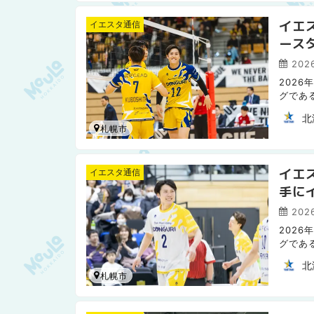
イエ
イエスタ通信
ース
への
2026
2026
グであ
（略称：
北
札幌市
イエ
イエスタ通信
手に
づく
202
2026
グであ
（略称：
北
札幌市