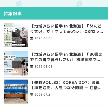
特集記事
【地域みらい留学 in 北海道】「めんど
くさい」が「やってみよう」に変わっ
た。 十勝の風に吹かれて走る、僕の泥
2026.08.03
臭くて自由な高校生活
【地域みらい留学 in 北海道】「80歳ま
でこの町で暮らしたい」 標津高校で踏
み出した、私らしい生き方
2026.08.03
【連載VOL.82】KOREA DO?江陵編
【神を迎え、人をつなぐ時間 ― 江陵端
午祭 】
2026.07.31