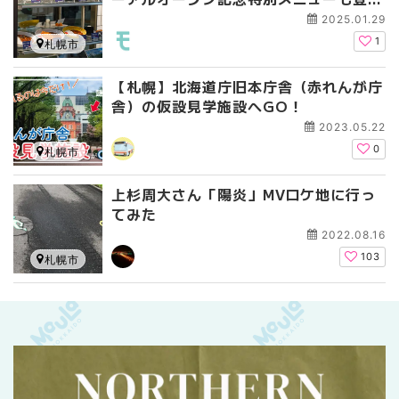
場！
2025.01.29
1
札幌市
【札幌】北海道庁旧本庁舎（赤れんが庁
舎）の仮設見学施設へGO！
2023.05.22
0
札幌市
上杉周大さん「陽炎」MVロケ地に行っ
てみた
2022.08.16
103
札幌市