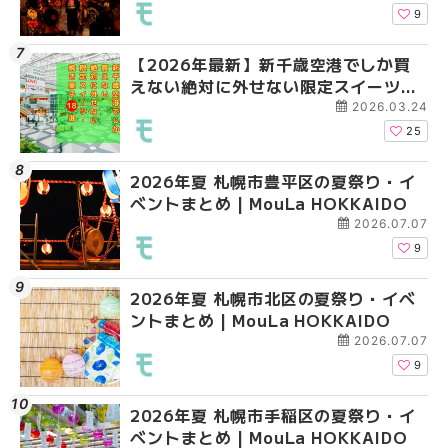
HOKKAIDO
9
【2026年最新】新千歳空港でしか買
2026年夏 札幌市南区
2026年夏 札幌市清田
えない絶対に外せない限定スイーツ・
ントまとめ | MouLa H
ベントまとめ | MouLa 
焼き菓子18選 | MouLa HOKKAIDO
2026.03.24
25
2026年夏 札幌市豊平区の夏祭り・イ
2026年夏 札幌市豊平
【2026年最新】新千
ベントまとめ | MouLa HOKKAIDO
ベントまとめ | MouLa 
えない絶対に外せない
焼き菓子18選 | MouLa
2026.07.07
9
2026年夏 札幌市北区の夏祭り・イベ
2026年夏 札幌市中央
【新千歳空港】新カー
ントまとめ | MouLa HOKKAIDO
ベントまとめ | MouLa 
業。「SUPER LOUNG
ーパーラウンジアネッ
2026.07.07
介！！ | MouLa HOKK
9
2026年夏 札幌市手稲区の夏祭り・イ
2026年夏 恵庭市・千
2026年夏 札幌市豊平
ベントまとめ | MouLa HOKKAIDO
イベントまとめ | MouL
ベントまとめ | MouLa 