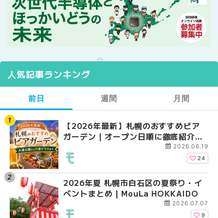
人気記事ランキング
前日
週間
月間
【2026年最新】札幌のおすすめビア
【2026年最新】札幌
【2026年最新】札幌
ガーデン｜オープン日順に徹底紹介！
ガーデン｜オープン日
ガーデン｜オープン日
大通公園から穴場テラスまで | MouLa
大通公園から穴場テラスまで
大通公園から穴場テラスまで
2026.06.19
HOKKAIDO
HOKKAIDO
HOKKAIDO
24
2026年夏 札幌市白石区の夏祭り・イ
2026年夏 札幌市西区
2026年夏 札幌市北区
ベントまとめ | MouLa HOKKAIDO
ントまとめ | MouLa H
ントまとめ | MouLa H
2026.07.07
9