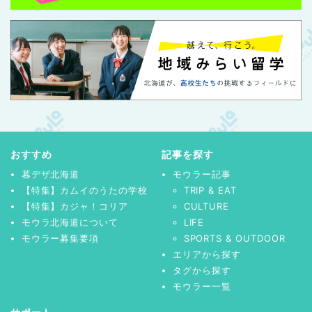
おすすめ
記事を探す
暮デザ北海道
モウラー記事
【特集】カムイのうたの学校
TRIP & EAT
【特集】カジャ！コリア
CULTURE
モウラ北海道について
LIFE
モウラー募集要項
SPORTS & OUTDOOR
エリアから探す
タグから探す
モウラー一覧