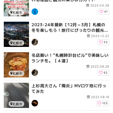
2025.04.28
41
札幌市
2023-24年最新【12月～3月】札幌の
冬を楽しもう！旅行にぴったりの観光ス
ポット10選
2023.12.22
53
札幌市
名店揃い！”札幌時計台ビル“で美味しい
ランチを。【４選】
2022.08.26
62
札幌市
上杉周大さん「陽炎」MVロケ地に行っ
てみた
2022.08.16
103
札幌市