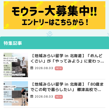
特集記事
【地域みらい留学 in 北海道】「めんど
くさい」が「やってみよう」に変わっ
た。 十勝の風に吹かれて走る、僕の泥
2026.08.03
NEW
臭くて自由な高校生活
【地域みらい留学 in 北海道】「80歳ま
でこの町で暮らしたい」 標津高校で踏
み出した、私らしい生き方
2026.08.03
NEW