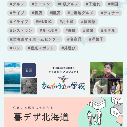
#グルメ
#ラーメン
#B級グルメ
#子連れ
#韓国
#ライブ
#新店
#開店
#ご当地グルメ
#ディナー
#ドライブ
#MUSIC
#お土産
#韓国語
#レストラン
#食べ歩き
#海鮮
#温泉
#ホテル
#北海道マイホームセンター
#名産品
#洋菓子
#パン
#観光スポット
#外遊び