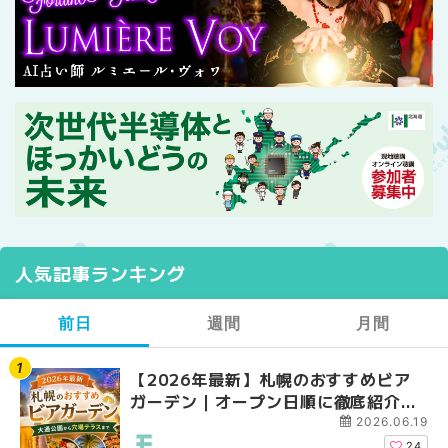
人気記事ランキング
前日
週間
月間
【2026年最新】札幌のおすすめビア
【2026年最新】札幌
【2026年最新】札幌
ガーデン｜オープン日順に徹底紹介！
ガーデン｜オープン日
ガーデン｜オープン日
大通公園から穴場テラスまで | MouLa
大通公園から穴場テラスまで
大通公園から穴場テラスまで
2026.06.19
HOKKAIDO
HOKKAIDO
HOKKAIDO
24