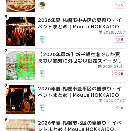
HOKKAIDO
5
2026年夏 札幌市中央区の夏祭り・イ
2026年夏 札幌市清田
札幌の麻辣湯（マーラ
ベントまとめ | MouLa HOKKAIDO
ベントまとめ | MouLa 
め専門店6選！本場の量
新店まで徹底比較 | Mo
2026.07.07
HOKKAIDO
9
【2026年最新】新千歳空港でしか買
2026年夏 札幌市南区
2026年夏 札幌市清田
えない絶対に外せない限定スイーツ・
ントまとめ | MouLa H
ベントまとめ | MouLa 
焼き菓子18選 | MouLa HOKKAIDO
2026.03.24
25
2026年夏 札幌市豊平区の夏祭り・イ
2026年夏 札幌市豊平
【2026年最新】新千
ベントまとめ | MouLa HOKKAIDO
ベントまとめ | MouLa 
えない絶対に外せない
焼き菓子18選 | MouLa
2026.07.07
9
2026年夏 札幌市北区の夏祭り・イベ
2026年夏 札幌市中央
【新千歳空港】新カー
ントまとめ | MouLa HOKKAIDO
ベントまとめ | MouLa 
業。「SUPER LOUNG