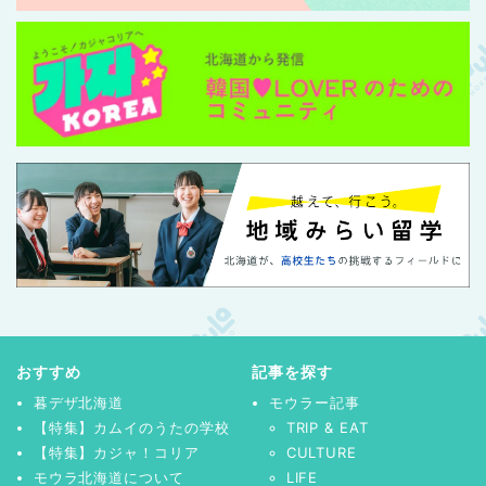
おすすめ
記事を探す
暮デザ北海道
モウラー記事
【特集】カムイのうたの学校
TRIP & EAT
【特集】カジャ！コリア
CULTURE
モウラ北海道について
LIFE