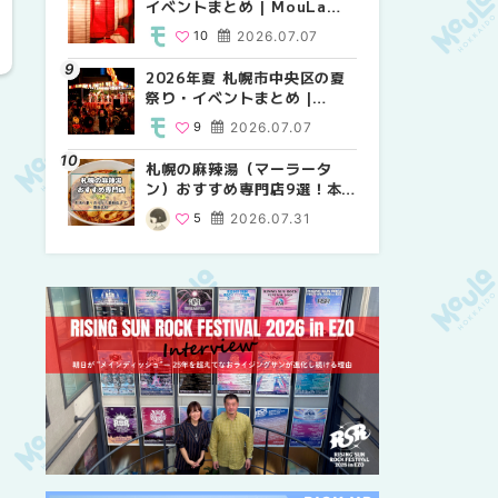
イベントまとめ | MouLa
り・イベントまとめ |
祭り・イベントまとめ |
HOKKAIDO
MouLa HOKKAIDO
MouLa HOKKAIDO
10
2026.07.07
8
9
2026.07.07
2026.07.07
2026年夏 札幌市中央区の夏
2026年夏 札幌市中央区の夏
【新千歳空港】新カードラウ
祭り・イベントまとめ |
祭り・イベントまとめ |
ンジが開業。「SUPER
MouLa HOKKAIDO
MouLa HOKKAIDO
LOUNGE ANNEX（スーパー
9
2026.07.07
9
18
2026.07.07
2025.08.13
ラウンジアネックス）」をご
紹介！！ | MouLa
札幌の麻辣湯（マーラータ
2026年夏 恵庭市・千歳市の
2026年夏 札幌市南区の夏祭
HOKKAIDO
ン）おすすめ専門店9選！本
夏祭り・イベントまとめ |
り・イベントまとめ |
場の量り売りから最新店まで
MouLa HOKKAIDO
MouLa HOKKAIDO
5
2026.07.31
9
8
2026.07.07
2026.07.07
徹底比較 | MouLa
HOKKAIDO