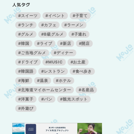
人気タグ
#スイーツ
#イベント
#子育て
#ランチ
#カフェ
#ラーメン
#グルメ
#B級グルメ
#子連れ
#韓国
#ライブ
#新店
#開店
#ご当地グルメ
#ディナー
#ドライブ
#MUSIC
#お土産
#韓国語
#レストラン
#食べ歩き
#海鮮
#温泉
#ホテル
#北海道マイホームセンター
#名産品
#洋菓子
#パン
#観光スポット
#外遊び