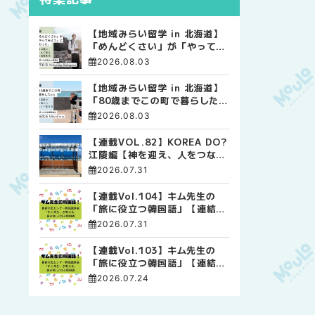
【地域みらい留学 in 北海道】
「めんどくさい」が「やってみ
よう」に変わった。 十勝の風
2026.08.03
に吹かれて走る、僕の泥臭くて
自由な高校生活
【地域みらい留学 in 北海道】
「80歳までこの町で暮らした
い」 標津高校で踏み出した、
2026.08.03
私らしい生き方
【連載VOL.82】KOREA DO?
江陵編【神を迎え、人をつなぐ
時間 ― 江陵端午祭 】
2026.07.31
【連載Vol.104】キム先生の
「旅に役立つ韓国語」【連結語
尾について その4】
2026.07.31
【連載Vol.103】キム先生の
「旅に役立つ韓国語」【連結語
尾について その3】
2026.07.24