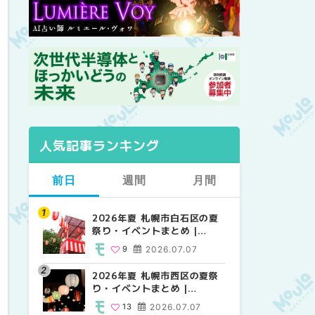
人気記事ランキング
前日
週間
月間
2026年夏 札幌市白石区の夏
2026年夏 札幌市西区の夏祭
【2026年最新】札幌のおすす
祭り・イベントまとめ |
り・イベントまとめ |
めビアガーデン｜オープン日
MouLa HOKKAIDO
MouLa HOKKAIDO
順に徹底紹介！大通公園から
9
2026.07.07
13
24
2026.07.07
2026.06.19
穴場テラスまで | MouLa
HOKKAIDO
2026年夏 札幌市西区の夏祭
【2026年最新】札幌のおすす
2026年夏 札幌市北区の夏祭
り・イベントまとめ |
めビアガーデン｜オープン日
り・イベントまとめ |
MouLa HOKKAIDO
順に徹底紹介！大通公園から
MouLa HOKKAIDO
13
2026.07.07
24
9
2026.07.07
2026.06.19
穴場テラスまで | MouLa