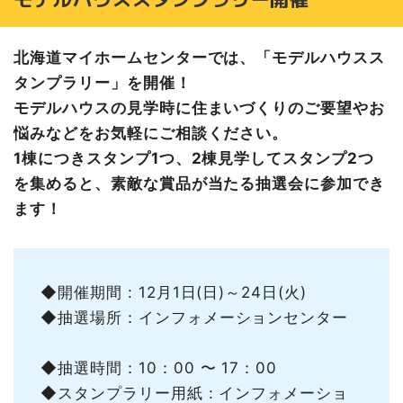
11月30日(土)～12月1日(日)のイベント
12月7日(土)～8日(日)のイベント
北海道マイホームセンターでは、「モデルハウスス
12月14日(土)～15日(日)のイベント
タンプラリー」を開催！
12月21日(土)～22日(日)のイベント
モデルハウスの見学時に住まいづくりのご要望やお
マイホーム設計プランキャンペーン
悩みなどをお気軽にご相談ください。
インスタグラムフォローキャンペーン
1棟につきスタンプ1つ、2棟見学してスタンプ2つ
家づくりビギナーさんへおすすめ記事はこちら
を集めると、素敵な賞品が当たる抽選会に参加でき
函館会場の情報
ます！
◆開催期間 : 12月1日(日)～24日(火)
◆抽選場所：インフォメーションセンター
◆抽選時間：10：00 〜 17：00
◆スタンプラリー用紙 : インフォメーショ