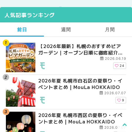
人気記事ランキング
前日
週間
月間
【2026年最新】札幌のおすすめビア
【2026年最新】札幌
【2026年最新】札幌
ガーデン｜オープン日順に徹底紹介！
ガーデン｜オープン日
ガーデン｜オープン日
大通公園から穴場テラスまで | MouLa
大通公園から穴場テラスまで
大通公園から穴場テラスまで
2026.06.19
HOKKAIDO
HOKKAIDO
HOKKAIDO
24
2026年夏 札幌市白石区の夏祭り・イ
2026年夏 札幌市西区
2026年夏 札幌市北区
ベントまとめ | MouLa HOKKAIDO
ントまとめ | MouLa H
ントまとめ | MouLa H
2026.07.07
9
2026年夏 札幌市西区の夏祭り・イベ
2026年夏 札幌市北区
2026年夏 札幌市西区
ントまとめ | MouLa HOKKAIDO
ントまとめ | MouLa H
ントまとめ | MouLa H
2026.07.07