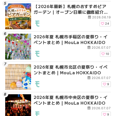
【2026年最新】札幌のおすすめビア
2026年夏 札幌市北区
2026年夏 札幌市手稲
ガーデン｜オープン日順に徹底紹介！
ントまとめ | MouLa H
ベントまとめ | MouLa 
大通公園から穴場テラスまで | MouLa
2026.06.19
HOKKAIDO
24
2026年夏 札幌市手稲区の夏祭り・イ
2026年夏 札幌市清田
2026年夏 札幌市清田
ベントまとめ | MouLa HOKKAIDO
ベントまとめ | MouLa 
ベントまとめ | MouLa 
2026.07.07
10
2026年夏 札幌市北区の夏祭り・イベ
2026年夏 札幌市豊平
札幌の麻辣湯（マーラ
ントまとめ | MouLa HOKKAIDO
ベントまとめ | MouLa 
め専門店6選！本場の量
新店まで徹底比較 | Mo
2026.07.07
HOKKAIDO
9
2026年夏 札幌市中央区の夏祭り・イ
2026年夏 札幌市南区
2026年夏 札幌市豊平
ベントまとめ | MouLa HOKKAIDO
ントまとめ | MouLa H
ベントまとめ | MouLa 
2026.07.07
9