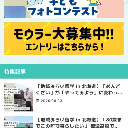
特集記事
【地域みらい留学 in 北海道】「めんど
くさい」が「やってみよう」に変わっ
た。 十勝の風に吹かれて走る、僕の泥
2026.08.03
臭くて自由な高校生活
【地域みらい留学 in 北海道】「80歳ま
でこの町で暮らしたい」 標津高校で踏