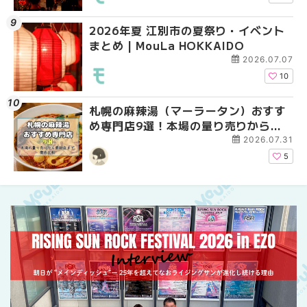
2026年夏 江別市の夏祭り・イベント
2026年夏 札幌市中央
【新千歳空港】新カー
まとめ | MouLa HOKKAIDO
ベントまとめ | MouLa 
業。「SUPER LOUNG
ーパーラウンジアネッ
2026.07.07
介！！ | MouLa HOKK
10
札幌の麻辣湯（マーラータン）おすす
2026年夏 恵庭市・千
2026年夏 札幌市南区
め専門店9選！本場の量り売りから最
イベントまとめ | MouL
ントまとめ | MouLa H
新店まで徹底比較 | MouLa
2026.07.31
HOKKAIDO
5