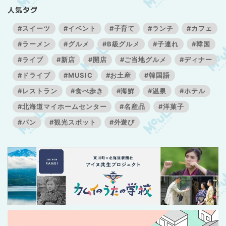
人気タグ
#スイーツ
#イベント
#子育て
#ランチ
#カフェ
#ラーメン
#グルメ
#B級グルメ
#子連れ
#韓国
#ライブ
#新店
#開店
#ご当地グルメ
#ディナー
#ドライブ
#MUSIC
#お土産
#韓国語
#レストラン
#食べ歩き
#海鮮
#温泉
#ホテル
#北海道マイホームセンター
#名産品
#洋菓子
#パン
#観光スポット
#外遊び