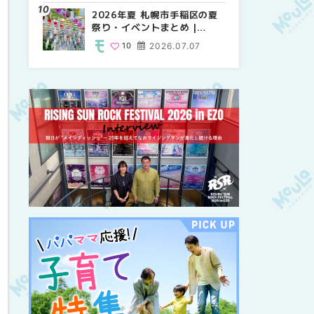
紹介！！ | MouLa
2026年夏 札幌市手稲区の夏
2026年夏 恵庭市・千歳市の
2026年夏 札幌市豊平区の夏
HOKKAIDO
祭り・イベントまとめ |
夏祭り・イベントまとめ |
祭り・イベントまとめ |
MouLa HOKKAIDO
MouLa HOKKAIDO
MouLa HOKKAIDO
10
2026.07.07
9
9
2026.07.07
2026.07.07