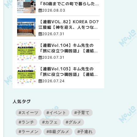
「80歳までこの町で暮らした
い」 標津高校で踏み出した、
2026.08.03
私らしい生き方
【連載VOL.82】KOREA DO?
江陵編【神を迎え、人をつなぐ
時間 ― 江陵端午祭 】
2026.07.31
【連載Vol.104】キム先生の
「旅に役立つ韓国語」【連結語
尾について その4】
2026.07.31
【連載Vol.103】キム先生の
「旅に役立つ韓国語」【連結語
尾について その3】
2026.07.24
人気タグ
#スイーツ
#イベント
#子育て
#ランチ
#カフェ
#グルメ
#ラーメン
#B級グルメ
#子連れ