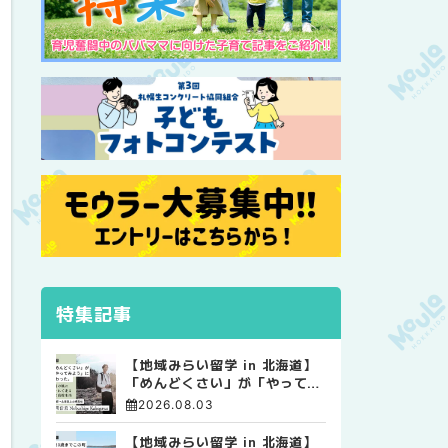
特集記事
【地域みらい留学 in 北海道】
「めんどくさい」が「やってみ
よう」に変わった。 十勝の風
2026.08.03
に吹かれて走る、僕の泥臭くて
自由な高校生活
【地域みらい留学 in 北海道】