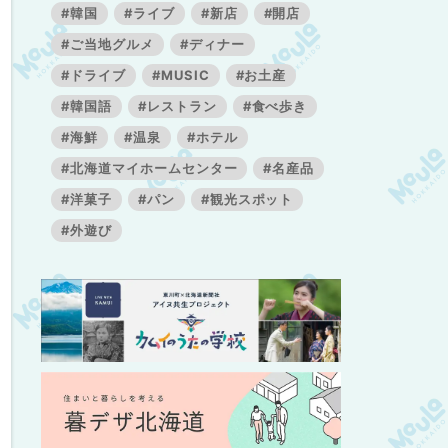
#韓国
#ライブ
#新店
#開店
#ご当地グルメ
#ディナー
#ドライブ
#MUSIC
#お土産
#韓国語
#レストラン
#食べ歩き
#海鮮
#温泉
#ホテル
#北海道マイホームセンター
#名産品
#洋菓子
#パン
#観光スポット
#外遊び