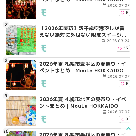
新店まで徹底比較 | Mo
2026.07.07
HOKKAIDO
9
【2026年最新】新千歳空港でしか買
2026年夏 札幌市南区
2026年夏 札幌市清田
えない絶対に外せない限定スイーツ・
ントまとめ | MouLa H
ベントまとめ | MouLa 
焼き菓子18選 | MouLa HOKKAIDO
2026.03.24
25
2026年夏 札幌市豊平区の夏祭り・イ
2026年夏 札幌市豊平
【2026年最新】新千
ベントまとめ | MouLa HOKKAIDO
ベントまとめ | MouLa 
えない絶対に外せない
焼き菓子18選 | MouLa
2026.07.07
9
2026年夏 札幌市北区の夏祭り・イベ
2026年夏 札幌市中央
【新千歳空港】新カー
ントまとめ | MouLa HOKKAIDO
ベントまとめ | MouLa 
業。「SUPER LOUNG
ーパーラウンジアネッ
2026.07.07
介！！ | MouLa HOKK
9
2026年夏 札幌市手稲区の夏祭り・イ
2026年夏 恵庭市・千
2026年夏 札幌市豊平