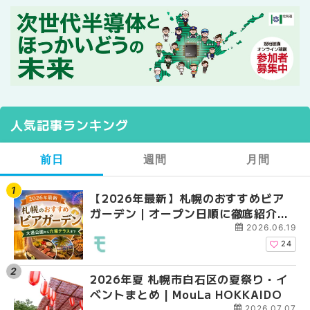
人気記事ランキング
前日
週間
月間
【2026年最新】札幌のおすすめビア
【2026年最新】札幌
【2026年最新】札幌
ガーデン｜オープン日順に徹底紹介！
ガーデン｜オープン日
ガーデン｜オープン日
大通公園から穴場テラスまで | MouLa
大通公園から穴場テラスまで
大通公園から穴場テラスまで
2026.06.19
HOKKAIDO
HOKKAIDO
HOKKAIDO
24
2026年夏 札幌市白石区の夏祭り・イ
2026年夏 札幌市西区
2026年夏 札幌市北区
ベントまとめ | MouLa HOKKAIDO
ントまとめ | MouLa H
ントまとめ | MouLa H
2026.07.07