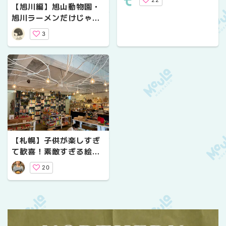
22
てみた！！
【旭川編】旭山動物園・
旭川ラーメンだけじゃな
い！雄大な自然に囲まれ
3
た旭川の「一人旅」おす
すめスポット
【札幌】子供が楽しすぎ
て歓喜！素敵すぎる絵本
屋さんに行ってきた！
20