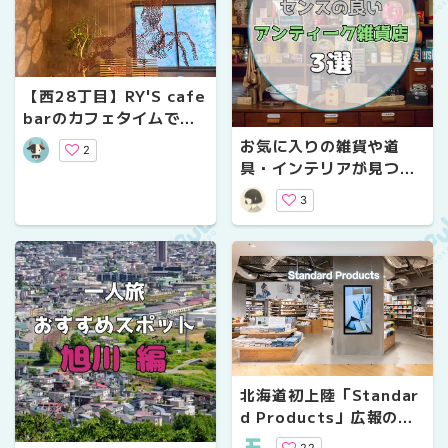
【西28丁目】RY'S cafe
barのカフェタイムで優
雅にアート観賞
お気に入りの雑貨や道
2
具・インテリアが見つか
る【札幌】センスの良い
3
アンティーク雑貨店3選
北海道初上陸「Standar
d Products」広報の上
原さんにインタビューし