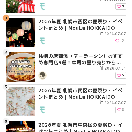
9
2026年夏 札幌市西区の夏祭り・イベ
2026年夏 札幌市北区
2026年夏 札幌市白石
ントまとめ | MouLa HOKKAIDO
ントまとめ | MouLa H
ベントまとめ | MouLa 
2026.07.07
12
札幌の麻辣湯（マーラータン）おすす
2026年夏 札幌市手稲
2026年夏 札幌市西区
め専門店9選！本場の量り売りから最
ベントまとめ | MouLa 
ントまとめ | MouLa H
新店まで徹底比較 | MouLa
2026.07.31
HOKKAIDO
5
2026年夏 札幌市南区の夏祭り・イベ
2026年夏 札幌市白石
2026年夏 札幌市手稲
ントまとめ | MouLa HOKKAIDO
ベントまとめ | MouLa 
ベントまとめ | MouLa 
2026.07.07
8
2026年夏 札幌市中央区の夏祭り・イ
2026年夏 札幌市清田
札幌の麻辣湯（マーラ
ベントまとめ | MouLa HOKKAIDO
ベントまとめ | MouLa 
め専門店6選！本場の量