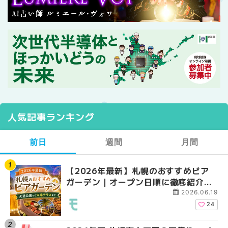
人気記事ランキング
前日
週間
月間
【2026年最新】札幌のおすすめビア
【2026年最新】札幌
【2026年最新】札幌
ガーデン｜オープン日順に徹底紹介！
ガーデン｜オープン日
ガーデン｜オープン日
大通公園から穴場テラスまで | MouLa
大通公園から穴場テラスまで
大通公園から穴場テラスまで
2026.06.19
HOKKAIDO
HOKKAIDO
HOKKAIDO
24