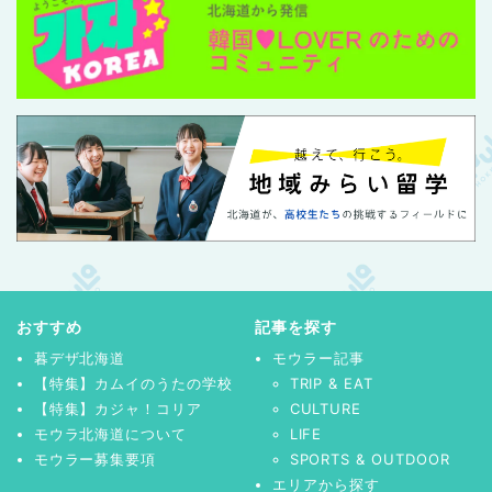
おすすめ
記事を探す
暮デザ北海道
モウラー記事
【特集】カムイのうたの学校
TRIP & EAT
【特集】カジャ！コリア
CULTURE
モウラ北海道について
LIFE
モウラー募集要項
SPORTS & OUTDOOR
エリアから探す