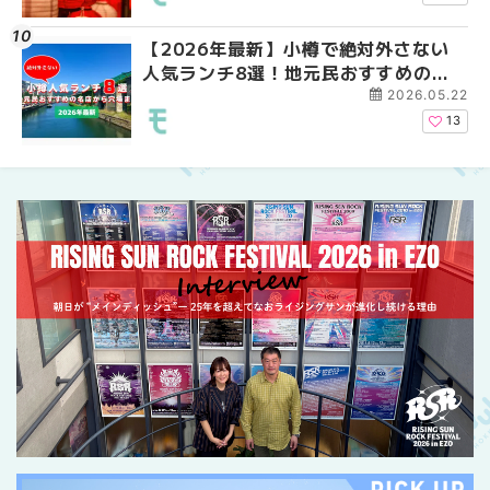
【2026年最新】小樽で絶対外さない
2026年夏 札幌市南区
2026年夏 恵庭市・千
人気ランチ8選！地元民おすすめの名
ントまとめ | MouLa H
イベントまとめ | MouL
店から穴場まで | MouLa HOKKAIDO
2026.05.22
13