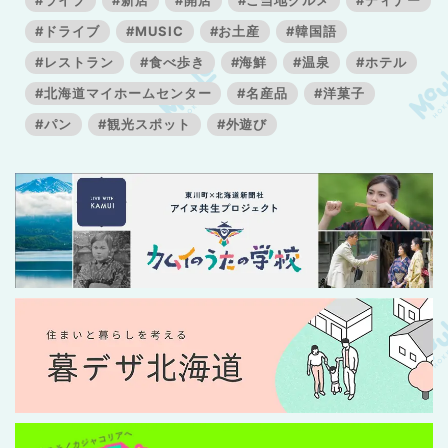
#ライブ
#新店
#開店
#ご当地グルメ
#ディナー
#ドライブ
#MUSIC
#お土産
#韓国語
#レストラン
#食べ歩き
#海鮮
#温泉
#ホテル
#北海道マイホームセンター
#名産品
#洋菓子
#パン
#観光スポット
#外遊び