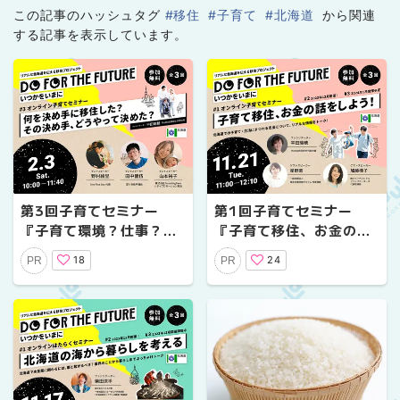
この記事のハッシュタグ
#移住
#子育て
#北海道
から関連
する記事を表示しています。
第3回子育てセミナー
第1回子育てセミナー
『子育て環境？仕事？住
『子育て移住、お金の話
みやすさ？移住の決め手
をしよう！』11/21(火)
18
24
PR
PR
は一体どこ？』2月3日
にオンラインで開催
(土)にオンラインで開催