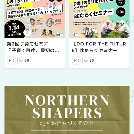
第2回子育てセミナー
【DO FOR THE FUTUR
『子育て移住、最初の一
E】はたらくセミナー
歩。先輩移住者が教える
26
20
PR
PR
「これはやっとけ！」』
1/14(日)にオンラインで
開催