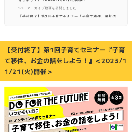
アーカイブ動画を公開しました
【受付終了】第2回子育てセミナー『子育て移住、最初の
一歩。先輩移住者が教える「これはやっとけ！」』＜1/14
(日)開催＞
アーカイブ動画を公開しました
【受付終了】第3回子育てセミナー『子育て環境？仕事？
【受付終了】第1回子育てセミナー『子育
住みやすさ？移住の決め手は一体どこ？』＜2月3日(土)開
催＞
て移住、お金の話をしよう！』＜2023/1
アーカイブ動画を公開しました
1/21(火)開催＞
2024年2月9日(金)・10日(土)『「北海道移住のすすめ」
リアル交流会in東京』を開催
【DO FOR THE FUTURE】