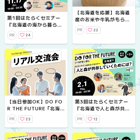
【北海道を応援】北海道
第1回はたらくセミナー
産のお米や牛乳がもらえ
『北海道の海から暮らし
る！北海道お米・牛乳子
22
PR
を考える』11/17(金)に
育て応援事業 2024年
24
PR
オンラインで開催
版
【当日参加OK】DO FO
第3回はたらくセミナー
R THE FUTURE「北海
『北海道で人と森が共存
道移住のすすめ」リアル
して生きていくために
23
12
PR
PR
交流会 2月9日・10日東
は？』2/1(木)にオンラ
京で開催！
インで開催