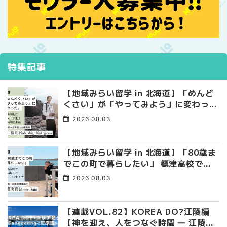
特集記事
【地域みらい留学 in 北海道】「めんど
くさい」が「やってみよう」に変わっ
た。 十勝の風に吹かれて走る、僕の泥
2026.08.03
臭くて自由な高校生活
【地域みらい留学 in 北海道】「80歳ま
でこの町で暮らしたい」 標津高校で踏
み出した、私らしい生き方
2026.08.03
【連載VOL.82】KOREA DO?江陵編
【神を迎え、人をつなぐ時間 ― 江陵端