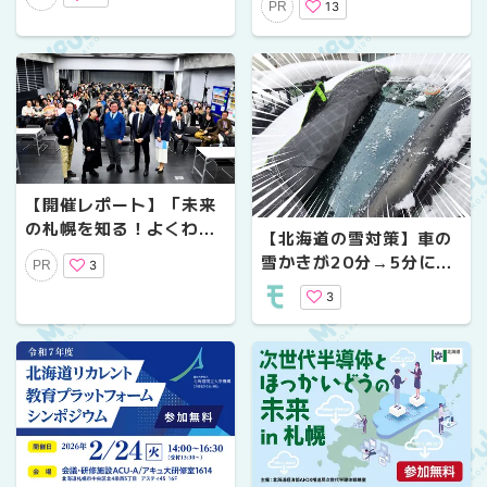
13
PR
抽選会＆食事券プレゼン
ト
【開催レポート】「未来
の札幌を知る！よくわか
【北海道の雪対策】車の
るGXセミナー～GX･AI･
雪かきが20分→5分に！
3
PR
金融編～」を開催しまし
フロントガラス凍結防止
た
3
カバーで朝が変わった話