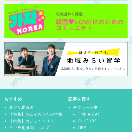
おすすめ
記事を探す
暮デザ北海道
モウラー記事
【特集】カムイのうたの学校
TRIP & EAT
【特集】カジャ！コリア
CULTURE
モウラ北海道について
LIFE