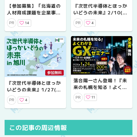
【参加募集】「北海道の
『次世代半導体とほっか
人材育成課題を企業事例
いどうの未来』2/10(火)
から考える」シンポジウ
に札幌で開催！現地／オ
14
4
PR
PR
ム、2月24日(火)札幌市
ンライン聴講参加者募集
内で開催！
中
落合陽一さん登場！『未
『次世代半導体とほっか
来の札幌を知る！よくわ
いどうの未来』1/27(火)
かるGXセミナー～GX･A
に旭川で開催！現地／オ
11
PR
I･金融編～』1/24(土)に
4
PR
ンライン聴講参加者募集
大和ハウスプレミストド
中
ームで開催！
この記事の周辺情報