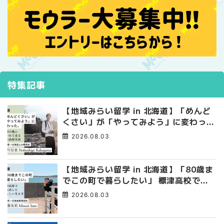
特集記事
【地域みらい留学 in 北海道】「めんど
くさい」が「やってみよう」に変わっ
た。 十勝の風に吹かれて走る、僕の泥
2026.08.03
臭くて自由な高校生活
【地域みらい留学 in 北海道】「80歳ま
でこの町で暮らしたい」 標津高校で踏
み出した、私らしい生き方
2026.08.03