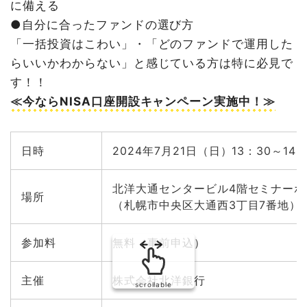
に備える
●自分に合ったファンドの選び方
「一括投資はこわい」・「どのファンドで運用した
らいいかわからない」と感じている方は特に必見で
す！！
≪今ならNISA口座開設キャンペーン実施中！≫
日時
2024年7月21日（日）13：30～14：
北洋大通センタービル4階セミナーホ
場所
（札幌市中央区大通西3丁目7番地）
参加料
無料（事前申込）
主催
株式会社北洋銀行
scrollable