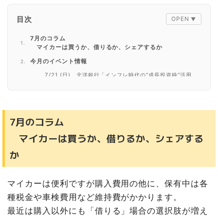
目次
7月のコラム
マイカーは買うか、借りるか、シェアするか
今月のイベント情報
7/21 (日) 北洋銀行「インフレ時代の“成長投資枠”活用
術 ほくようNISAセミナー」
7/28(日)、7/31(水) アールアドバイザーズ「金融のプ
ロに学ぶ！新NISAのすべて 60分でまるわかり！プロも
実践する方法」
7月のコラム
7/27（土）道新「シニア向け住宅入居相談会＆暮らしの
マイカーは買うか、借りるか、シェアする
セミナー」
か
マイカーは便利ですが購入費用の他に、保有中は各
種税金や車検費用など維持費がかかります。
最近は購入以外にも「借りる」場合の選択肢が増え