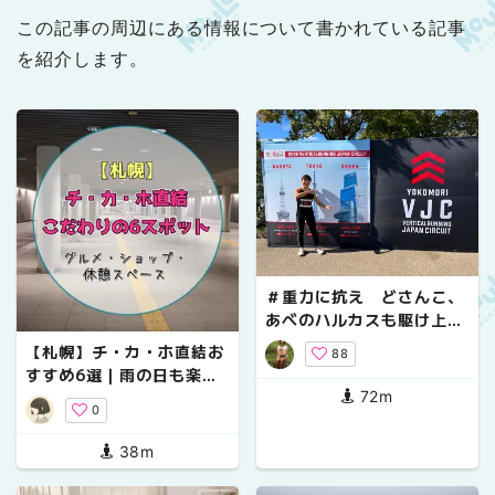
この記事の周辺にある情報について書かれている記事
を紹介します。
＃重力に抗え どさんこ、
あべのハルカスも駆け上
る!!
【札幌】チ・カ・ホ直結お
88
すすめ6選｜雨の日も楽し
72m
めるグルメ・ショップ・休
0
憩スポット
38m