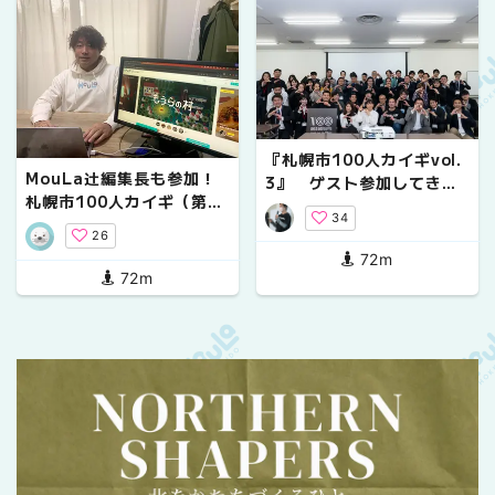
『札幌市100人カイギvol.
MouLa辻編集長も参加！
3』 ゲスト参加してきま
札幌市100人カイギ（第二
した！
34
回目）を開催！
26
72m
72m