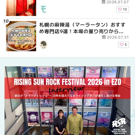
ーパーラウンジアネッ
2026.07.07
介！！ | MouLa HOKK
10
札幌の麻辣湯（マーラータン）おすす
2026年夏 恵庭市・千
2026年夏 札幌市南区
め専門店9選！本場の量り売りから最
イベントまとめ | MouL
ントまとめ | MouLa H
新店まで徹底比較 | MouLa
2026.07.31
HOKKAIDO
5