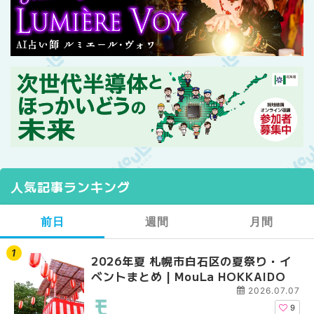
人気記事ランキング
前日
週間
月間
2026年夏 札幌市白石区の夏祭り・イ
2026年夏 札幌市西区
【2026年最新】札幌
ベントまとめ | MouLa HOKKAIDO
ントまとめ | MouLa H
ガーデン｜オープン日
大通公園から穴場テラスまで
2026.07.07
HOKKAIDO
9