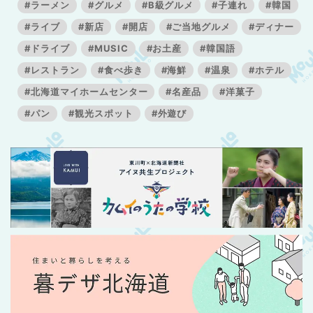
#ラーメン
#グルメ
#B級グルメ
#子連れ
#韓国
#ライブ
#新店
#開店
#ご当地グルメ
#ディナー
#ドライブ
#MUSIC
#お土産
#韓国語
#レストラン
#食べ歩き
#海鮮
#温泉
#ホテル
#北海道マイホームセンター
#名産品
#洋菓子
#パン
#観光スポット
#外遊び