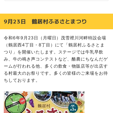
8月2日(金)〜4日(日) 第77回くしろ港まつり
8月3日(土)・10日(土) 夜の動物園まつり
8月7日(水) 七夕水まつり
9月23日 鶴居村ふるさとまつり
8月10日(土) 第61回春採湖水まつり
8月10日(土)・11日(日) FMくしろ春採夏まつり
令和6年9月23日（月曜日）茂雪裡川河畔特設会場
8月16日(金) 第64回釧新花火大会
（鶴居西4丁目・8丁目）にて「鶴居村ふるさとま
8月19日(月) 第70回くしろ市民北海盆踊り
つり」を開催いたします。ステージでは牛乳早飲
第21回釧路大漁どんぱく / 釧路大漁どんぱく花火大会
み、牛の鳴き声コンテストなど、酪農にちなんだゲ
農業農村フェア in KUSHIRO 2024
ームが行われる他、多くの飲食・物販店等が出店す
9月13日(金) 〜15日(日) 鳥取神社例大祭
る村最大のお祭りです。多くの皆様のご来場をお待
阿寒神社例大祭
ちしております。
詳しくは