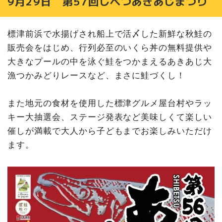
9月29日 第57回しべつあきあじまつり
標津前浜で水揚げされ船上で活〆した新鮮な秋鮭の
販売会をはじめ、行列必至のいくら丼の無料提供や
大きなプールの中を泳ぐ鮭をつかまえるあきあじ大
漁つかみどりレースなど、まさに鮭づくし！
また地元の食材を使用した標津グルメ屋台村やラッ
キー大抽選会、ステージ発表など美味しくて楽しい
催しが満載で大人から子どもまでお楽しみいただけ
ます。