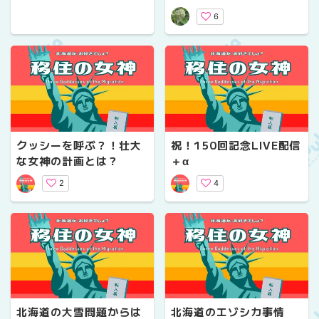
6
クッシーを呼ぶ？！壮大
祝！150回記念LIVE配信
な女神の計画とは？
＋α
2
4
北海道の大雪問題からは
北海道のエゾシカ事情