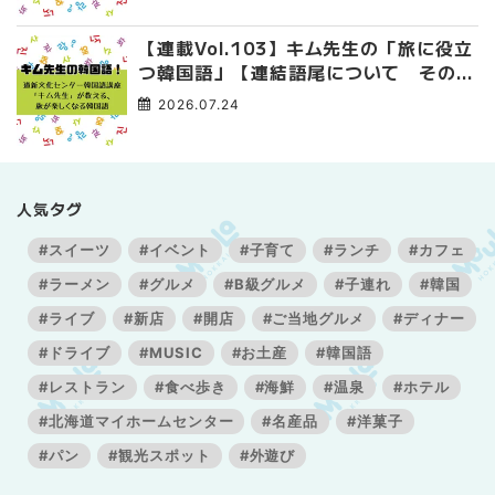
【連載Vol.103】キム先生の「旅に役立
つ韓国語」【連結語尾について その
3】
2026.07.24
人気タグ
#スイーツ
#イベント
#子育て
#ランチ
#カフェ
#ラーメン
#グルメ
#B級グルメ
#子連れ
#韓国
#ライブ
#新店
#開店
#ご当地グルメ
#ディナー
#ドライブ
#MUSIC
#お土産
#韓国語
#レストラン
#食べ歩き
#海鮮
#温泉
#ホテル
#北海道マイホームセンター
#名産品
#洋菓子
#パン
#観光スポット
#外遊び