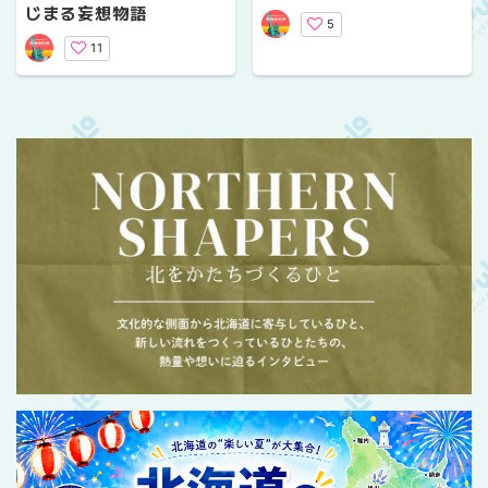
じまる妄想物語
5
11