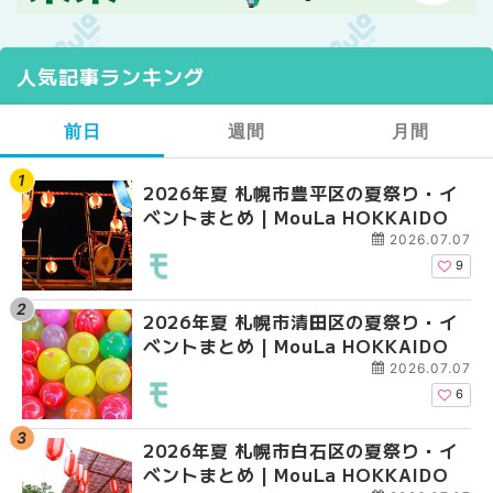
人気記事ランキング
前日
週間
月間
2026年夏 札幌市豊平区の夏祭り・イ
【2026年最新】札幌
【2026年最新】札幌
ベントまとめ | MouLa HOKKAIDO
ガーデン｜オープン日
ガーデン｜オープン日
大通公園から穴場テラスまで
大通公園から穴場テラスまで
2026.07.07
HOKKAIDO
HOKKAIDO
9
2026年夏 札幌市清田区の夏祭り・イ
2026年夏 札幌市白石
2026年夏 札幌市北区
ベントまとめ | MouLa HOKKAIDO
ベントまとめ | MouLa 
ントまとめ | MouLa H
2026.07.07
6
2026年夏 札幌市白石区の夏祭り・イ
2026年夏 札幌市西区
2026年夏 札幌市白石
ベントまとめ | MouLa HOKKAIDO
ントまとめ | MouLa H
ベントまとめ | MouLa 