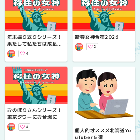
年末振り返りシリーズ！
新春女神合宿2026
果たして私たちは成長し
2
ているのか？
4
おのぼりさんシリーズ！
東京タワーにお台場に
4
個人的オススメ北海道Yo
uTuber５選