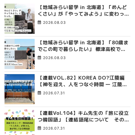
【地域みらい留学 in 北海道】「めんど
くさい」が「やってみよう」に変わっ
た。 十勝の風に吹かれて走る、僕の泥
2026.08.03
臭くて自由な高校生活
【地域みらい留学 in 北海道】「80歳ま
でこの町で暮らしたい」 標津高校で踏
み出した、私らしい生き方
2026.08.03
【連載VOL.82】KOREA DO?江陵編
【神を迎え、人をつなぐ時間 ― 江陵端
午祭 】
2026.07.31
【連載Vol.104】キム先生の「旅に役立
つ韓国語」【連結語尾について その
4】
2026.07.31