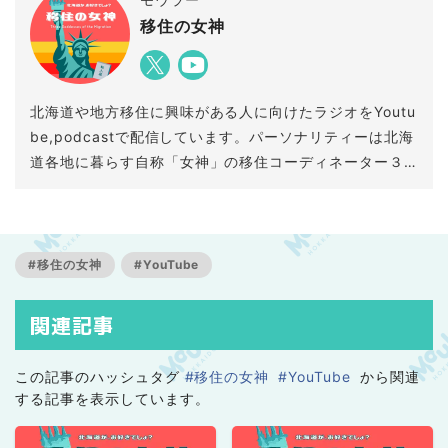
移住の女神
北海道や地方移住に興味がある人に向けたラジオをYoutu
be,podcastで配信しています。パーソナリティーは北海
道各地に暮らす自称「女神」の移住コーディネーター３
人。ちょっとためになる移住情報や北海道の暮らし情
報・雑談などをゆるく自由にトークする番組です。配信
をいくつかにまとめてご紹介していきますので、お楽し
みに！
#移住の女神
#YouTube
関連記事
この記事のハッシュタグ
#移住の女神
#YouTube
から関連
する記事を表示しています。