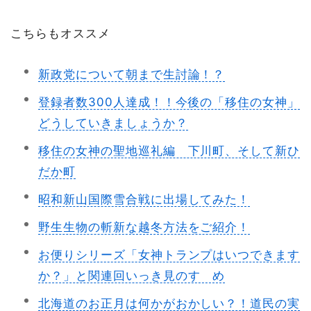
こちらもオススメ
新政党について朝まで生討論！？
登録者数300人達成！！今後の「移住の女神」
どうしていきましょうか？
移住の女神の聖地巡礼編 下川町、そして新ひ
だか町
昭和新山国際雪合戦に出場してみた！
野生生物の斬新な越冬方法をご紹介！
お便りシリーズ「女神トランプはいつできます
か？」と関連回いっき見のすゝめ
北海道のお正月は何かがおかしい？！道民の実