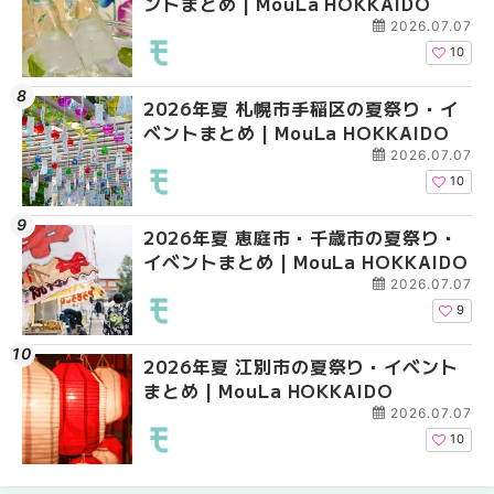
ントまとめ | MouLa HOKKAIDO
ベントまとめ | MouLa 
ベントまとめ | MouLa 
2026.07.07
10
2026年夏 札幌市手稲区の夏祭り・イ
2026年夏 札幌市南区
2026年夏 札幌市東区
ベントまとめ | MouLa HOKKAIDO
ントまとめ | MouLa H
ントまとめ | MouLa H
2026.07.07
10
2026年夏 恵庭市・千歳市の夏祭り・
2026年夏 札幌市中央
2026年夏 札幌市南区
イベントまとめ | MouLa HOKKAIDO
ベントまとめ | MouLa 
ントまとめ | MouLa H
2026.07.07
9
2026年夏 江別市の夏祭り・イベント
札幌の麻辣湯（マーラ
札幌の麻辣湯（マーラ
まとめ | MouLa HOKKAIDO
め専門店9選！本場の量
め専門店6選！本場の量
新店まで徹底比較 | Mo
新店まで徹底比較 | Mo
2026.07.07
HOKKAIDO
HOKKAIDO
10