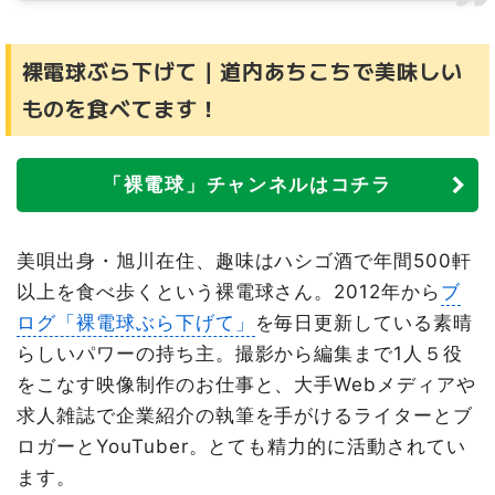
裸電球ぶら下げて｜道内あちこちで美味しい
ものを食べてます！
「裸電球」チャンネルはコチラ
美唄出身・旭川在住、趣味はハシゴ酒で年間500軒
以上を食べ歩くという裸電球さん。2012年から
ブ
ログ「裸電球ぶら下げて」
を毎日更新している素晴
らしいパワーの持ち主。撮影から編集まで1人５役
をこなす映像制作のお仕事と、大手Webメディアや
求人雑誌で企業紹介の執筆を手がけるライターとブ
ロガーとYouTuber。とても精力的に活動されてい
ます。