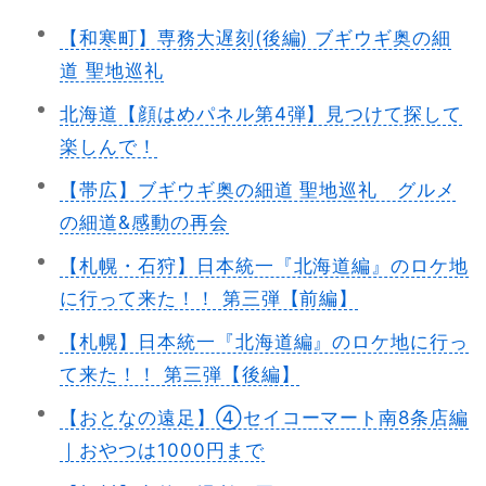
【和寒町】専務大遅刻(後編) ブギウギ奥の細
道 聖地巡礼
北海道【顔はめパネル第4弾】見つけて探して
楽しんで！
【帯広】ブギウギ奥の細道 聖地巡礼 グルメ
の細道&感動の再会
【札幌・石狩】日本統一『北海道編』のロケ地
に行って来た！！ 第三弾【前編】
【札幌】日本統一『北海道編』のロケ地に行っ
て来た！！ 第三弾【後編】
【おとなの遠足】④セイコーマート南8条店編
｜おやつは1000円まで