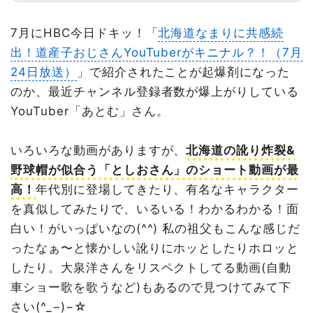
7月にHBC今日ドキッ！「
北海道なまりに共感続
出！道産子おじさんYouTuberがキニナル？！（7月
24日放送）
」で紹介されたことが起爆剤になった
のか、最近チャンネル登録者数が爆上がりしている
YouTuber「あとむ」さん。
いろいろな動画がありますが、
北海道の訛り炸裂&
野球帽が似合う「としおさん」のショート動画が最
高！
年代別に登場してきたり、有名なキャラクター
を真似してみたりで、いるいる！わかるわかる！面
白い！がいっぱいなの(^^) 私の祖父もこんな感じだ
ったなぁ〜と懐かしい訛りにホッとしたりホロッと
したり。大泉洋さんをリスペクトしてる動画(自動
車ショー歌を歌うなど)もあるので見つけてみて下
さい(^_−)−☆