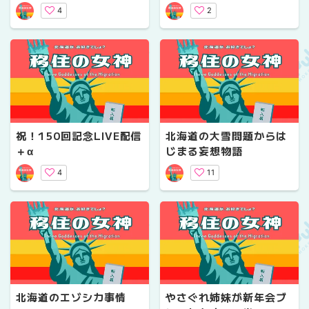
4
2
祝！150回記念LIVE配信
北海道の大雪問題からは
＋α
じまる妄想物語
4
11
北海道のエゾシカ事情
やさぐれ姉妹が新年会ブ