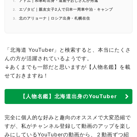
アトム｜和寒町出身・道産子おじさんが秀逸
エゾタビ｜親友女子2人で日本一周車中泊・キャンプ
北のアリョーナ｜ロシア出身・札幌在住
裸電球ぶら下げて｜道内あちこちで美味しいものを食べて
ます！
移住の女神～北海道がお好きでしょ…｜モウラーの中にも
YouTuberがいる！
「北海道 YouTuber」と検索すると、本当にたくさ
んの方が活躍されているようです。
↓あくまでも一部だと思いますが【人物名鑑】を載
せておきますね！
【人物名鑑】北海道出身のYouTuber
完全に個人的な好みと趣向のオススメで大変恐縮で
すが、私がチャンネル登録して動画のアップを楽し
みにしているYouTuberの動画から、２動画ずつ紹