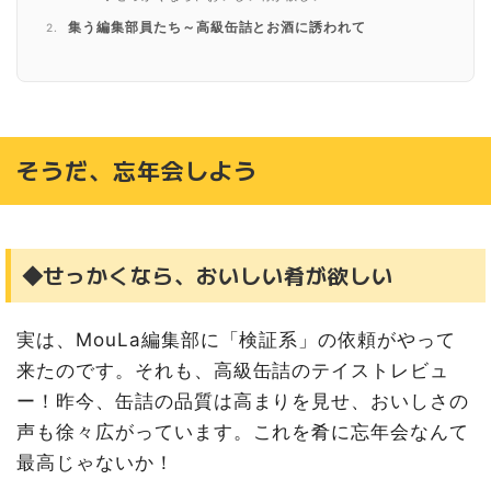
集う編集部員たち～高級缶詰とお酒に誘われて
◆高級缶詰と、お酒を片手に・・・推理!?
隠しきれない素材の良さ
◆「イワシ、すごいうまいぞ・・・！」
◆検証！編集部でおいしい食べ方を考えてみた
そうだ、忘年会しよう
高級缶詰に触れる機会がない？それは今！
◆ちょっと贅沢するなら、年末年始に！
◆年明けのエピソードトークにも最適
◆せっかくなら、おいしい肴が欲しい
◆余談：お酒との相性編
実は、MouLa編集部に「検証系」の依頼がやって
来たのです。それも、高級缶詰のテイストレビュ
ー！昨今、缶詰の品質は高まりを見せ、おいしさの
声も徐々広がっています。これを肴に忘年会なんて
最高じゃないか！