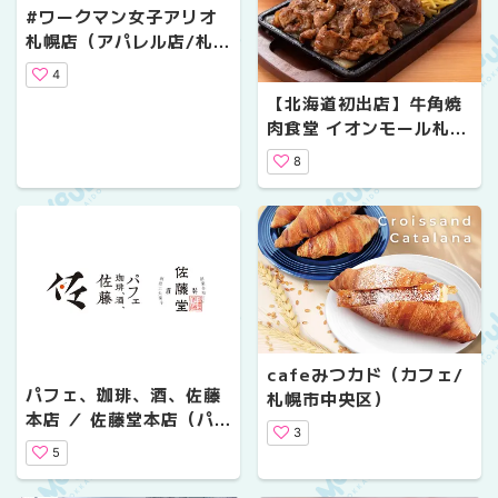
#ワークマン女子アリオ
札幌店（アパレル店/札幌
市東区）
4
【北海道初出店】牛角焼
肉食堂 イオンモール札幌
発寒店（飲食店/札幌市西
8
区）
cafeみつカド（カフェ/
パフェ、珈琲、酒、佐藤
札幌市中央区）
本店 ／ 佐藤堂本店（パ
3
フェ/札幌市中央区）
5