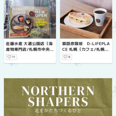
佐藤水産 大通公園店（海
猿田彦珈琲 D-LIFEPLA
産物専門店/札幌市中央
CE 札幌（カフェ/札幌市
区）
中央区）
11
9