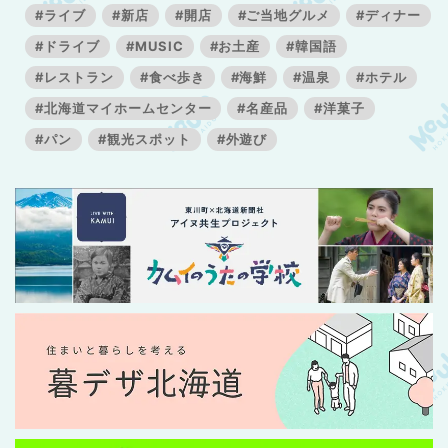
#ライブ
#新店
#開店
#ご当地グルメ
#ディナー
#ドライブ
#MUSIC
#お土産
#韓国語
#レストラン
#食べ歩き
#海鮮
#温泉
#ホテル
#北海道マイホームセンター
#名産品
#洋菓子
#パン
#観光スポット
#外遊び