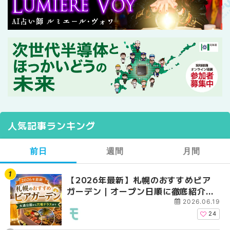
人気記事ランキング
前日
週間
月間
【2026年最新】札幌のおすすめビア
【2026年最新】札幌
【2026年最新】札幌
ガーデン｜オープン日順に徹底紹介！
ガーデン｜オープン日
ガーデン｜オープン日
大通公園から穴場テラスまで | MouLa
大通公園から穴場テラスまで
大通公園から穴場テラスまで
2026.06.19
HOKKAIDO
HOKKAIDO
HOKKAIDO
24