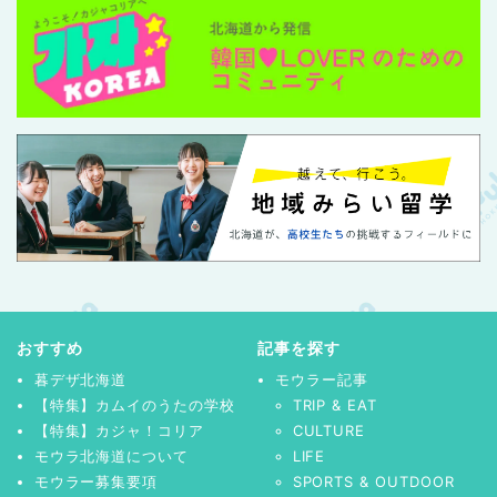
おすすめ
記事を探す
暮デザ北海道
モウラー記事
【特集】カムイのうたの学校
TRIP & EAT
【特集】カジャ！コリア
CULTURE
モウラ北海道について
LIFE
モウラー募集要項
SPORTS & OUTDOOR