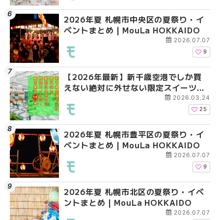
2026年夏 札幌市中央区の夏祭り・イ
2026年夏 札幌市清田
札幌の麻辣湯（マーラ
ベントまとめ | MouLa HOKKAIDO
ベントまとめ | MouLa 
め専門店6選！本場の量
新店まで徹底比較 | Mo
2026.07.07
HOKKAIDO
9
【2026年最新】新千歳空港でしか買
2026年夏 札幌市南区
2026年夏 札幌市清田
えない絶対に外せない限定スイーツ・
ントまとめ | MouLa H
ベントまとめ | MouLa 
焼き菓子18選 | MouLa HOKKAIDO
2026.03.24
25
2026年夏 札幌市豊平区の夏祭り・イ
2026年夏 札幌市豊平
【2026年最新】新千
ベントまとめ | MouLa HOKKAIDO
ベントまとめ | MouLa 
えない絶対に外せない
焼き菓子18選 | MouLa
2026.07.07
9
2026年夏 札幌市北区の夏祭り・イベ
2026年夏 札幌市中央
【新千歳空港】新カー
ントまとめ | MouLa HOKKAIDO
ベントまとめ | MouLa 
業。「SUPER LOUNG
ーパーラウンジアネッ
2026.07.07