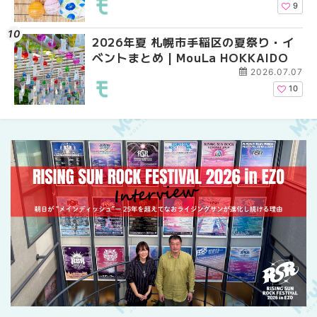
介！！ | MouLa HOKK
9
2026年夏 札幌市手稲区の夏祭り・イ
2026年夏 恵庭市・千
2026年夏 札幌市豊平
ベントまとめ | MouLa HOKKAIDO
イベントまとめ | MouL
ベントまとめ | MouLa 
2026.07.07
10