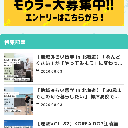
特集記事
【地域みらい留学 in 北海道】「めんど
くさい」が「やってみよう」に変わっ
た。 十勝の風に吹かれて走る、僕の泥
2026.08.03
臭くて自由な高校生活
【地域みらい留学 in 北海道】「80歳ま
でこの町で暮らしたい」 標津高校で踏
み出した、私らしい生き方
2026.08.03
【連載VOL.82】KOREA DO?江陵編