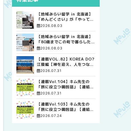
【地域みらい留学 in 北海道】
「めんどくさい」が「やってみ
よう」に変わった。 十勝の風
2026.08.03
に吹かれて走る、僕の泥臭くて
自由な高校生活
【地域みらい留学 in 北海道】
「80歳までこの町で暮らした
い」 標津高校で踏み出した、
2026.08.03
私らしい生き方
【連載VOL.82】KOREA DO?
江陵編【神を迎え、人をつなぐ
時間 ― 江陵端午祭 】
2026.07.31
【連載Vol.104】キム先生の
「旅に役立つ韓国語」【連結語
尾について その4】
2026.07.31
【連載Vol.103】キム先生の
「旅に役立つ韓国語」【連結語
尾について その3】
2026.07.24