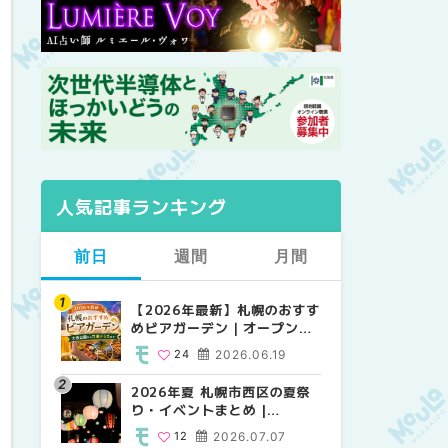
人気記事ランキング
前日
週間
月間
【2026年最新】札幌のおすす
【2026年最新】札幌のおすす
【2026年最新】札幌のおすす
めビアガーデン｜オープン日
めビアガーデン｜オープン日
めビアガーデン｜オープン日
順に徹底紹介！大通公園から
順に徹底紹介！大通公園から
順に徹底紹介！大通公園から
24
2026.06.19
24
24
2026.06.19
2026.06.19
穴場テラスまで | MouLa
穴場テラスまで | MouLa
穴場テラスまで | MouLa
HOKKAIDO
HOKKAIDO
HOKKAIDO
2026年夏 札幌市西区の夏祭
2026年夏 札幌市西区の夏祭
2026年夏 札幌市北区の夏祭
り・イベントまとめ |
り・イベントまとめ |
り・イベントまとめ |
MouLa HOKKAIDO
MouLa HOKKAIDO
MouLa HOKKAIDO
12
2026.07.07
12
9
2026.07.07
2026.07.07