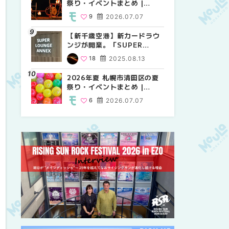
祭り・イベントまとめ |
祭り・イベントまとめ |
しか買えない絶対に外せない
MouLa HOKKAIDO
MouLa HOKKAIDO
限定スイーツ・焼き菓子18選
9
2026.07.07
9
25
2026.07.07
2026.03.24
| MouLa HOKKAIDO
【新千歳空港】新カードラウ
2026年夏 札幌市中央区の夏
【新千歳空港】新カードラウ
ンジが開業。「SUPER
祭り・イベントまとめ |
ンジが開業。「SUPER
LOUNGE ANNEX（スーパー
MouLa HOKKAIDO
LOUNGE ANNEX（スーパー
18
2025.08.13
9
18
2026.07.07
2025.08.13
ラウンジアネックス）」をご
ラウンジアネックス）」をご
紹介！！ | MouLa
紹介！！ | MouLa
2026年夏 札幌市清田区の夏
2026年夏 恵庭市・千歳市の
2026年夏 札幌市豊平区の夏
HOKKAIDO
HOKKAIDO
祭り・イベントまとめ |
夏祭り・イベントまとめ |
祭り・イベントまとめ |
MouLa HOKKAIDO
MouLa HOKKAIDO
MouLa HOKKAIDO
6
2026.07.07
9
9
2026.07.07
2026.07.07