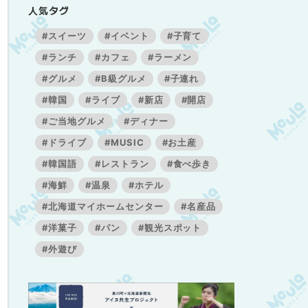
人気タグ
#スイーツ
#イベント
#子育て
#ランチ
#カフェ
#ラーメン
#グルメ
#B級グルメ
#子連れ
#韓国
#ライブ
#新店
#開店
#ご当地グルメ
#ディナー
#ドライブ
#MUSIC
#お土産
#韓国語
#レストラン
#食べ歩き
#海鮮
#温泉
#ホテル
#北海道マイホームセンター
#名産品
#洋菓子
#パン
#観光スポット
#外遊び