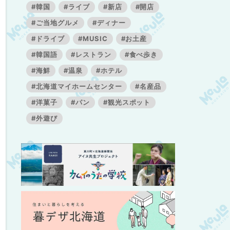
#韓国
#ライブ
#新店
#開店
#ご当地グルメ
#ディナー
#ドライブ
#MUSIC
#お土産
#韓国語
#レストラン
#食べ歩き
#海鮮
#温泉
#ホテル
#北海道マイホームセンター
#名産品
#洋菓子
#パン
#観光スポット
#外遊び