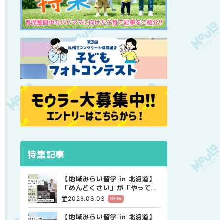
特集記事
【地域みらい留学 in 北海道】
「めんどくさい」が「やってみ
よう」に変わった。 十勝の風
2026.08.03
NEW
に吹かれて走る、僕の泥臭くて
自由な高校生活
【地域みらい留学 in 北海道】