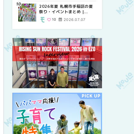
紹介！！ | MouLa
2026年夏 札幌市手稲区の夏
2026年夏 恵庭市・千歳市の
2026年夏 札幌市豊平区の夏
HOKKAIDO
祭り・イベントまとめ |
夏祭り・イベントまとめ |
祭り・イベントまとめ |
MouLa HOKKAIDO
MouLa HOKKAIDO
MouLa HOKKAIDO
10
2026.07.07
9
9
2026.07.07
2026.07.07