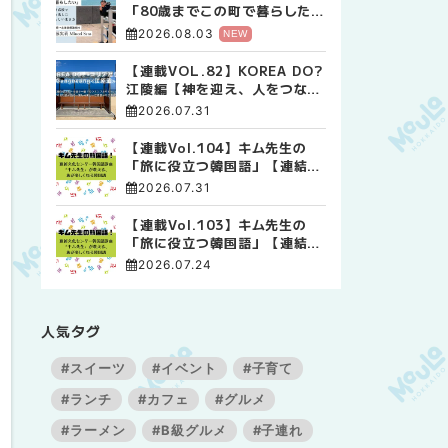
「80歳までこの町で暮らした
い」 標津高校で踏み出した、
2026.08.03
NEW
私らしい生き方
【連載VOL.82】KOREA DO?
江陵編【神を迎え、人をつなぐ
時間 ― 江陵端午祭 】
2026.07.31
【連載Vol.104】キム先生の
「旅に役立つ韓国語」【連結語
尾について その4】
2026.07.31
【連載Vol.103】キム先生の
「旅に役立つ韓国語」【連結語
尾について その3】
2026.07.24
人気タグ
#スイーツ
#イベント
#子育て
#ランチ
#カフェ
#グルメ
#ラーメン
#B級グルメ
#子連れ