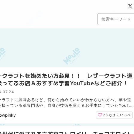
ークラフトを始めたい方必見！！ レザークラフト道
扱ってるお店＆おすすめ学習YouTubeなどご紹介！
.07.24
クラフトに興味あるけど、何から始めていいかわからない方へ、革や道
を扱っている革専門店や、自身が技術を覚えるお手本にしていたYouTu
をご紹介いたします。 麻生商店 1951年創業の皮革とレ...
owpinky
23
なまらいいべ
い世代に愛される六花亭ストロベリーチョコホワイト