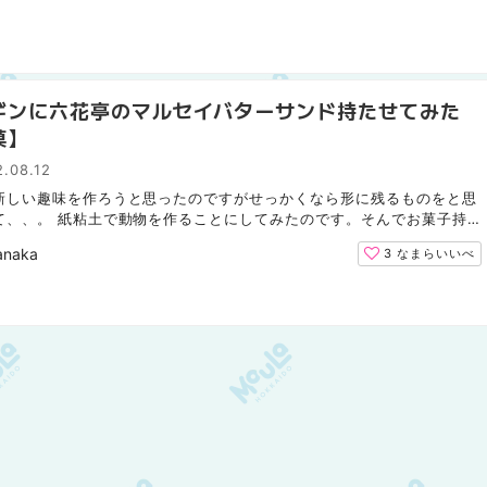
ギンに六花亭のマルセイバターサンド持たせてみた
菓】
.08.12
新しい趣味を作ろうと思ったのですがせっかくなら形に残るものをと思
て、、。 紙粘土で動物を作ることにしてみたのです。そんでお菓子持
ら可愛くね？と思ったのでそうしました！笑 面白いかは...
anaka
3
なまらいいべ