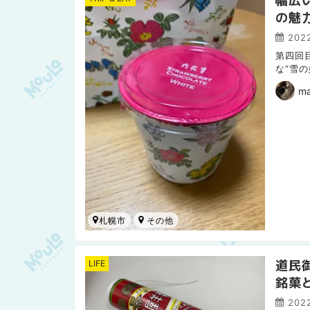
の魅
2022
第四回
な“雪
くて、
m
札幌市
道民
LIFE
銘菓
202