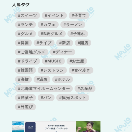
人気タグ
#スイーツ
#イベント
#子育て
#ランチ
#カフェ
#ラーメン
#グルメ
#B級グルメ
#子連れ
#韓国
#ライブ
#新店
#開店
#ご当地グルメ
#ディナー
#ドライブ
#MUSIC
#お土産
#韓国語
#レストラン
#食べ歩き
#海鮮
#温泉
#ホテル
#北海道マイホームセンター
#名産品
#洋菓子
#パン
#観光スポット
#外遊び