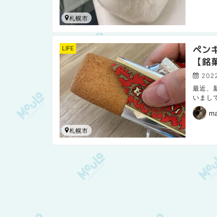
札幌市
ペン
LIFE
【銘
2022
最近、
いまし
たせた
m
札幌市