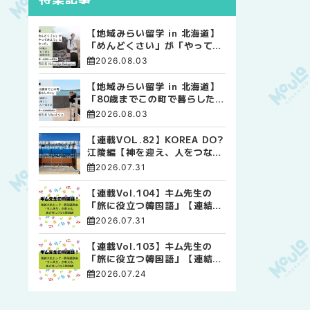
【地域みらい留学 in 北海道】
「めんどくさい」が「やってみ
よう」に変わった。 十勝の風
2026.08.03
に吹かれて走る、僕の泥臭くて
自由な高校生活
【地域みらい留学 in 北海道】
「80歳までこの町で暮らした
い」 標津高校で踏み出した、
2026.08.03
私らしい生き方
【連載VOL.82】KOREA DO?
江陵編【神を迎え、人をつなぐ
時間 ― 江陵端午祭 】
2026.07.31
【連載Vol.104】キム先生の
「旅に役立つ韓国語」【連結語
尾について その4】
2026.07.31
【連載Vol.103】キム先生の
「旅に役立つ韓国語」【連結語
尾について その3】
2026.07.24