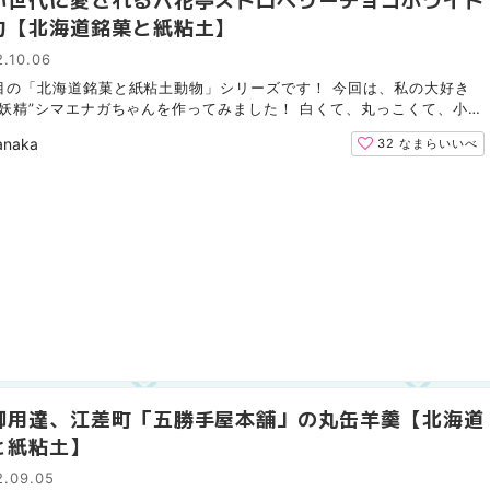
力【北海道銘菓と紙粘土】
.10.06
目の「北海道銘菓と紙粘土動物」シリーズです！ 今回は、私の大好き
の妖精”シマエナガちゃんを作ってみました！ 白くて、丸っこくて、小さ
もふもふで、かわいい。。 北海道で大人気な野鳥です。...
anaka
32
なまらいいべ
御用達、江差町「五勝手屋本舗」の丸缶羊羹【北海道
と紙粘土】
2.09.05