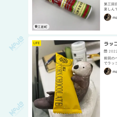
第三回
楽しん
か・・
m
江差町
ラッ
LIFE
2022
前回の
でラッ
回はラ
m