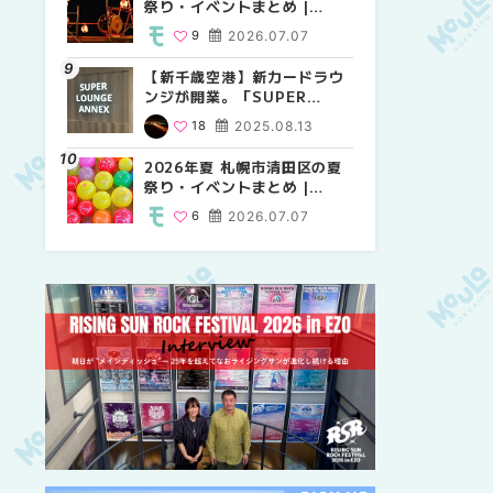
祭り・イベントまとめ |
祭り・イベントまとめ |
しか買えない絶対に外せない
MouLa HOKKAIDO
MouLa HOKKAIDO
限定スイーツ・焼き菓子18選
9
2026.07.07
9
25
2026.07.07
2026.03.24
| MouLa HOKKAIDO
【新千歳空港】新カードラウ
2026年夏 札幌市中央区の夏
【新千歳空港】新カードラウ
ンジが開業。「SUPER
祭り・イベントまとめ |
ンジが開業。「SUPER
LOUNGE ANNEX（スーパー
MouLa HOKKAIDO
LOUNGE ANNEX（スーパー
18
2025.08.13
9
18
2026.07.07
2025.08.13
ラウンジアネックス）」をご
ラウンジアネックス）」をご
紹介！！ | MouLa
紹介！！ | MouLa
2026年夏 札幌市清田区の夏
2026年夏 恵庭市・千歳市の
2026年夏 札幌市豊平区の夏
HOKKAIDO
HOKKAIDO
祭り・イベントまとめ |
夏祭り・イベントまとめ |
祭り・イベントまとめ |
MouLa HOKKAIDO
MouLa HOKKAIDO
MouLa HOKKAIDO
6
2026.07.07
9
9
2026.07.07
2026.07.07