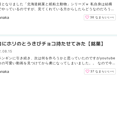
目となりました「北海道銘菓と紙粘土動物」シリーズｗ 私自身は結構
でやっているのですが、見てくれている方からしたらどうなのだろう
・といつも思っています・・・ｗ（まぁ続けますけど） 今...
anaka
36
なまらいいべ
コにホリのとうきびチョコ持たせてみた【銘菓】
.08.15
ペンギンに引き続き、次は何を作ろうかと思っていたのですがyoutube
コの可愛い動画を見つけてから虜になってしまいました。。 なので今
ッコを紙粘土で作っていこうと思います！ ちなみに北海道...
anaka
37
なまらいいべ