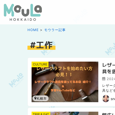
HOME
モウラー記事
工作
レザ
CULTURE
具を
2024
レザー
具など
be情報
sn
札幌市
幅広
TRIP & EAT