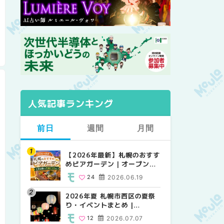
人気記事ランキング
前日
週間
月間
【2026年最新】札幌のおすす
【2026年最新】札幌のおすす
【2026年最新】札幌のおすす
めビアガーデン｜オープン日
めビアガーデン｜オープン日
めビアガーデン｜オープン日
順に徹底紹介！大通公園から
順に徹底紹介！大通公園から
順に徹底紹介！大通公園から
24
2026.06.19
24
24
2026.06.19
2026.06.19
穴場テラスまで | MouLa
穴場テラスまで | MouLa
穴場テラスまで | MouLa
HOKKAIDO
HOKKAIDO
HOKKAIDO
2026年夏 札幌市西区の夏祭
2026年夏 札幌市西区の夏祭
2026年夏 札幌市北区の夏祭
り・イベントまとめ |
り・イベントまとめ |
り・イベントまとめ |
MouLa HOKKAIDO
MouLa HOKKAIDO
MouLa HOKKAIDO
12
2026.07.07
12
9
2026.07.07
2026.07.07