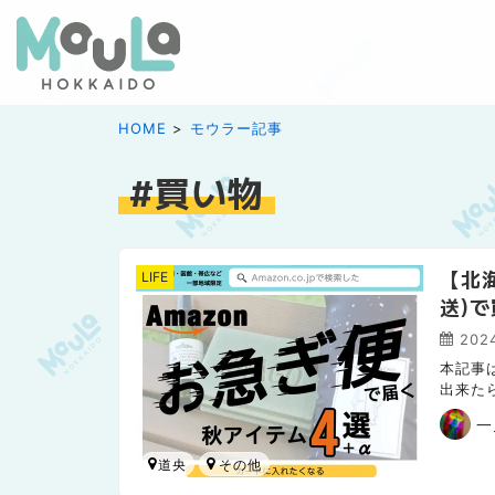
HOME
モウラー記事
買い物
【北
LIFE
送)
する
202
本記事
出来た
nアソシ
一
道央