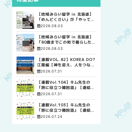
【地域みらい留学 in 北海道】
「めんどくさい」が「やってみ
よう」に変わった。 十勝の風
2026.08.03
に吹かれて走る、僕の泥臭くて
自由な高校生活
【地域みらい留学 in 北海道】
「80歳までこの町で暮らした
い」 標津高校で踏み出した、
2026.08.03
私らしい生き方
【連載VOL.82】KOREA DO?
江陵編【神を迎え、人をつなぐ
時間 ― 江陵端午祭 】
2026.07.31
【連載Vol.104】キム先生の
「旅に役立つ韓国語」【連結語
尾について その4】
2026.07.31
【連載Vol.103】キム先生の
「旅に役立つ韓国語」【連結語
尾について その3】
2026.07.24