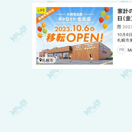
家計
LIFE
日(金
2023
10月
札幌市
特大セ
M
PR
札幌市