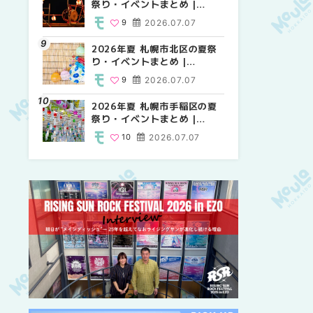
祭り・イベントまとめ |
祭り・イベントまとめ |
しか買えない絶対に外せない
MouLa HOKKAIDO
MouLa HOKKAIDO
限定スイーツ・焼き菓子18選
9
2026.07.07
9
25
2026.07.07
2026.03.24
| MouLa HOKKAIDO
2026年夏 札幌市北区の夏祭
2026年夏 札幌市中央区の夏
【新千歳空港】新カードラウ
り・イベントまとめ |
祭り・イベントまとめ |
ンジが開業。「SUPER
MouLa HOKKAIDO
MouLa HOKKAIDO
LOUNGE ANNEX（スーパー
9
2026.07.07
9
18
2026.07.07
2025.08.13
ラウンジアネックス）」をご
紹介！！ | MouLa
2026年夏 札幌市手稲区の夏
2026年夏 恵庭市・千歳市の
2026年夏 札幌市豊平区の夏
HOKKAIDO
祭り・イベントまとめ |
夏祭り・イベントまとめ |
祭り・イベントまとめ |
MouLa HOKKAIDO
MouLa HOKKAIDO
MouLa HOKKAIDO
10
2026.07.07
9
9
2026.07.07
2026.07.07