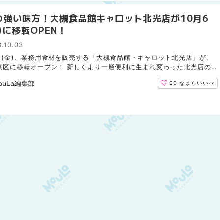
の強い味方！大槻食品館キャロット北光店が10月6
)に移転OPEN！
.10.03
6日(金)、業務用食材を販売する「大槻食品館・キャロット北光店」が、
東区に移転オープン！ 新しくより一層便利に生まれ変わった北光店の
ール情報と、ここだけのお得なクーポンをお届けします。 ...
ouLa編集部
60
なまらいいべ