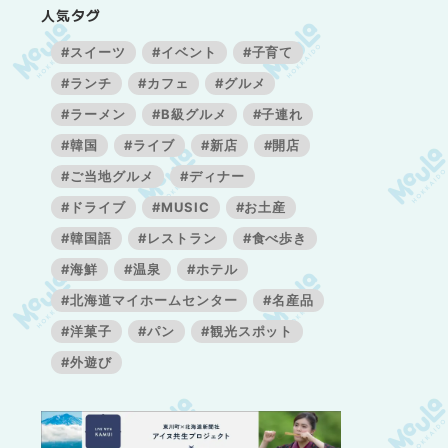
人気タグ
#スイーツ
#イベント
#子育て
#ランチ
#カフェ
#グルメ
#ラーメン
#B級グルメ
#子連れ
#韓国
#ライブ
#新店
#開店
#ご当地グルメ
#ディナー
#ドライブ
#MUSIC
#お土産
#韓国語
#レストラン
#食べ歩き
#海鮮
#温泉
#ホテル
#北海道マイホームセンター
#名産品
#洋菓子
#パン
#観光スポット
#外遊び