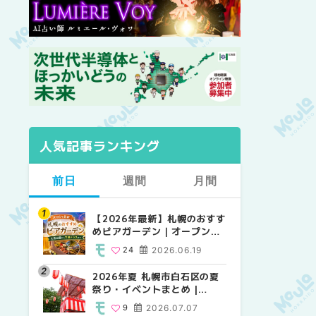
人気記事ランキング
前日
週間
月間
【2026年最新】札幌のおすす
【2026年最新】札幌のおすす
【2026年最新】札幌のおすす
めビアガーデン｜オープン日
めビアガーデン｜オープン日
めビアガーデン｜オープン日
順に徹底紹介！大通公園から
順に徹底紹介！大通公園から
順に徹底紹介！大通公園から
24
2026.06.19
24
24
2026.06.19
2026.06.19
穴場テラスまで | MouLa
穴場テラスまで | MouLa
穴場テラスまで | MouLa
HOKKAIDO
HOKKAIDO
HOKKAIDO
2026年夏 札幌市白石区の夏
2026年夏 札幌市西区の夏祭
2026年夏 札幌市北区の夏祭
祭り・イベントまとめ |
り・イベントまとめ |
り・イベントまとめ |
MouLa HOKKAIDO
MouLa HOKKAIDO
MouLa HOKKAIDO
9
2026.07.07
12
9
2026.07.07
2026.07.07