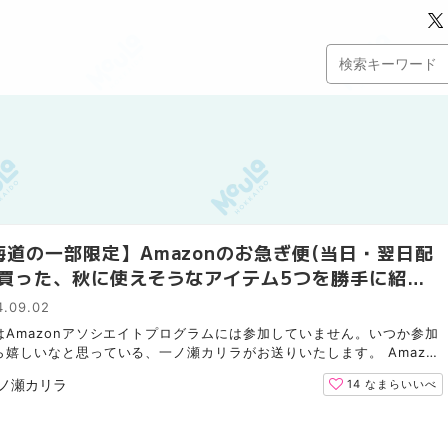
海道の一部限定】Amazonのお急ぎ便(当日・翌日配
で買った、秋に使えそうなアイテム5つを勝手に紹介
4.09.02
はAmazonアソシエイトプログラムには参加していません。いつか参加
ら嬉しいなと思っている、一ノ瀬カリラがお送りいたします。 Amazo
エイトプログラム ブログやSNSなどを通じて、Amazonで販売...
ノ瀬カリラ
14
なまらいいべ