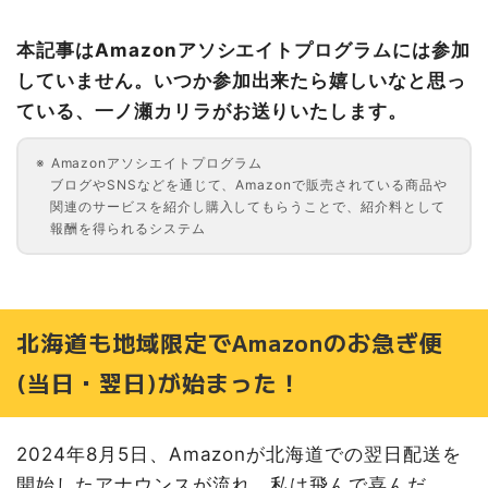
屋外イベントで活躍！クッションシート
本記事はAmazonアソシエイトプログラムには参加
お急ぎ便で届くアイテム：お出かけ前・お出かけ後
していません。いつか参加出来たら嬉しいなと思っ
お出かけ前：シワを伸ばして出掛ける！スチームアイロン
ている、一ノ瀬カリラがお送りいたします。
お出かけ後：お盆・お彼岸で余ったお線香をリユース。お
香立て
当日・翌日配送を探すコツ
Amazonアソシエイトプログラム
ブログやSNSなどを通じて、Amazonで販売されている商品や
①それっぽく検索し、絞り込む
関連のサービスを紹介し購入してもらうことで、紹介料として
②絞り込みで配送タイミングを選択
報酬を得られるシステム
③配送タイミングが絞り込まれた結果から選べる！
おわりに
北海道も地域限定でAmazonのお急ぎ便
(当日・翌日)が始まった！
2024年8月5日、Amazonが北海道での翌日配送を
開始したアナウンスが流れ、私は飛んで喜んだ。