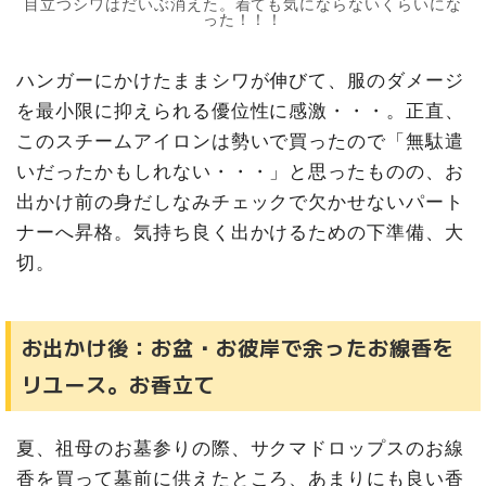
目立つシワはだいぶ消えた。着ても気にならないくらいにな
った！！！
ハンガーにかけたままシワが伸びて、服のダメージ
を最小限に抑えられる優位性に感激・・・。正直、
このスチームアイロンは勢いで買ったので「無駄遣
いだったかもしれない・・・」と思ったものの、お
出かけ前の身だしなみチェックで欠かせないパート
ナーへ昇格。気持ち良く出かけるための下準備、大
切。
お出かけ後：お盆・お彼岸で余ったお線香を
リユース。お香立て
夏、祖母のお墓参りの際、サクマドロップスのお線
香を買って墓前に供えたところ、あまりにも良い香