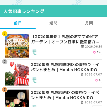
人気記事ランキング
前日
週間
月間
【2026年最新】札幌のおすすめビア
【2026年最新】札幌
【2026年最新】札幌
ガーデン｜オープン日順に徹底紹介！
ガーデン｜オープン日
ガーデン｜オープン日
大通公園から穴場テラスまで | MouLa
大通公園から穴場テラスまで
大通公園から穴場テラスまで
2026.06.19
HOKKAIDO
HOKKAIDO
HOKKAIDO
24
2026年夏 札幌市白石区の夏祭り・イ
2026年夏 札幌市西区
2026年夏 札幌市北区
ベントまとめ | MouLa HOKKAIDO
ントまとめ | MouLa H
ントまとめ | MouLa H
2026.07.07
9
2026年夏 札幌市西区の夏祭り・イベ
2026年夏 札幌市北区
2026年夏 札幌市白石
ントまとめ | MouLa HOKKAIDO
ントまとめ | MouLa H
ベントまとめ | MouLa 
2026.07.07