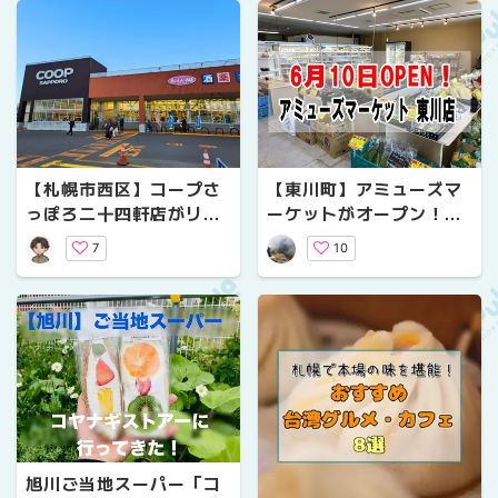
【札幌市西区】コープさ
【東川町】アミューズマ
っぽろ二十四軒店がリニ
ーケットがオープン！野
ューアルオープン！初日
菜ソムリエ厳選のこだわ
7
10
に行って分かった“買いた
り八百屋
くなる店”の魅力
旭川ご当地スーパー「コ