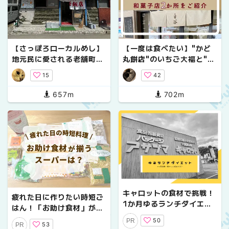
【さっぽろローカルめし】
【一度は食べたい】"かど
地元民に愛される老舗町中
丸餅店"のいちご大福と"白
華！北華飯店の『チャーメ
谷"の個性的な大福【札
15
42
ン』と『中華チラシ』
幌】
657m
702m
キャロットの食材で挑戦！
疲れた日に作りたい時短ご
1か月ゆるランチダイエッ
はん！「お助け食材」が買
ト【乾燥糸こんにゃくで痩
えるスーパーは？
50
PR
せるかな？】
53
PR