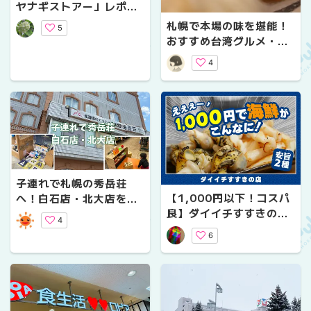
ヤナギストアー」レポ｜
昭和47年創業・地元食材
札幌で本場の味を堪能！
5
と手作り惣菜が充実の人
おすすめ台湾グルメ・カ
気店
フェ8選｜台湾茶から胡
4
椒餅まで
子連れで札幌の秀岳荘
【1,000円以下！コスパ
へ！白石店・北大店を比
良】ダイイチすすきの店
較｜キッズスペースあ
4
で買える”安旨”海鮮おつ
り・アウトドアショップ
6
まみ2種
の子連れ体験レポ