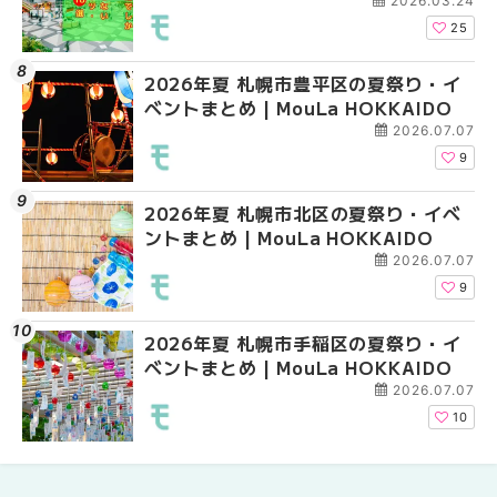
焼き菓子18選 | MouLa HOKKAIDO
2026.03.24
25
2026年夏 札幌市豊平区の夏祭り・イ
2026年夏 札幌市豊平
【2026年最新】新千
ベントまとめ | MouLa HOKKAIDO
ベントまとめ | MouLa 
えない絶対に外せない
焼き菓子18選 | MouLa
2026.07.07
9
2026年夏 札幌市北区の夏祭り・イベ
2026年夏 札幌市中央
【新千歳空港】新カー
ントまとめ | MouLa HOKKAIDO
ベントまとめ | MouLa 
業。「SUPER LOUNG
ーパーラウンジアネッ
2026.07.07
介！！ | MouLa HOKK
9
2026年夏 札幌市手稲区の夏祭り・イ
2026年夏 恵庭市・千
2026年夏 札幌市豊平
ベントまとめ | MouLa HOKKAIDO
イベントまとめ | MouL
ベントまとめ | MouLa 
2026.07.07
10