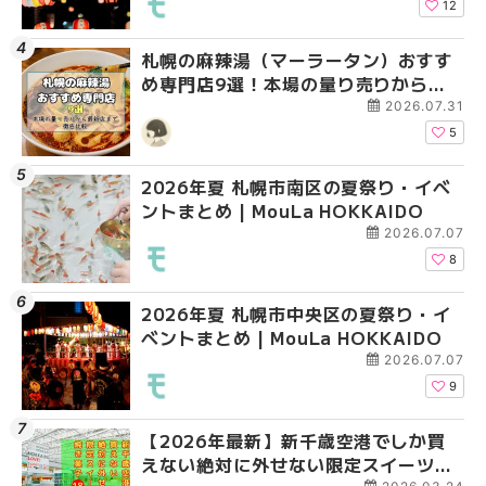
12
札幌の麻辣湯（マーラータン）おすす
2026年夏 札幌市手稲
2026年夏 札幌市西区
め専門店9選！本場の量り売りから最
ベントまとめ | MouLa 
ントまとめ | MouLa H
新店まで徹底比較 | MouLa
2026.07.31
HOKKAIDO
5
2026年夏 札幌市南区の夏祭り・イベ
2026年夏 札幌市白石
2026年夏 札幌市手稲
ントまとめ | MouLa HOKKAIDO
ベントまとめ | MouLa 
ベントまとめ | MouLa 
2026.07.07
8
2026年夏 札幌市中央区の夏祭り・イ
2026年夏 札幌市清田
札幌の麻辣湯（マーラ
ベントまとめ | MouLa HOKKAIDO
ベントまとめ | MouLa 
め専門店6選！本場の量
新店まで徹底比較 | Mo
2026.07.07
HOKKAIDO
9
【2026年最新】新千歳空港でしか買
2026年夏 札幌市南区
2026年夏 札幌市清田
えない絶対に外せない限定スイーツ・
ントまとめ | MouLa H
ベントまとめ | MouLa 