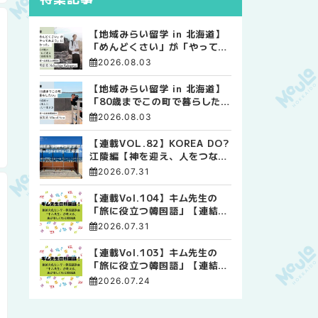
【地域みらい留学 in 北海道】
「めんどくさい」が「やってみ
よう」に変わった。 十勝の風
2026.08.03
に吹かれて走る、僕の泥臭くて
自由な高校生活
【地域みらい留学 in 北海道】
「80歳までこの町で暮らした
い」 標津高校で踏み出した、
2026.08.03
私らしい生き方
【連載VOL.82】KOREA DO?
江陵編【神を迎え、人をつなぐ
時間 ― 江陵端午祭 】
2026.07.31
【連載Vol.104】キム先生の
「旅に役立つ韓国語」【連結語
尾について その4】
2026.07.31
【連載Vol.103】キム先生の
「旅に役立つ韓国語」【連結語
尾について その3】
2026.07.24