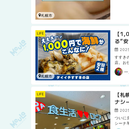
札幌市
【1
LIFE
る”
2025
すすき
店。お
ないで
一
札幌市
【札幌
LIFE
ナシ
202
ついに
シーナ
に立ち