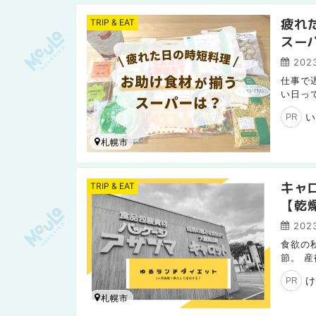
疲れ
TRIP & EAT
スー
2023
仕事で
い日っ
はん」
い
PR
札幌市
キャ
TRIP & EAT
【乾
2023
食欲の
節。 
ことし
け
PR
札幌市