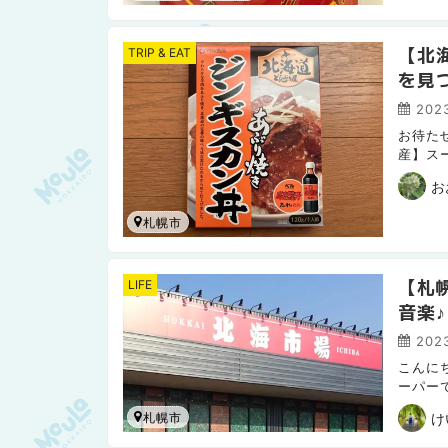
【北
TRIP & EAT
を見
2023
お待た
産】ス
産】第
お
札幌市
【札
LIFE
音楽♪
2023
こんに
ーパー
むこと
け
札幌市