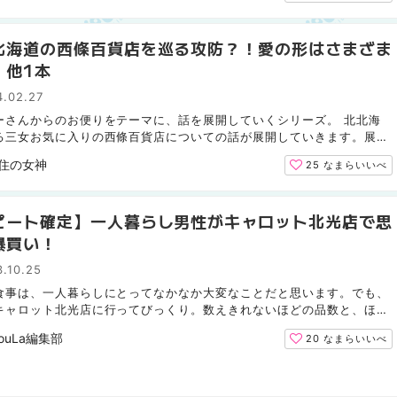
北海道の西條百貨店を巡る攻防？！愛の形はさまざま
。他1本
4.02.27
ーさんからのお便りをテーマに、話を展開していくシリーズ。 北北海
る三女お気に入りの西條百貨店についての話が展開していきます。展開
か暴走というか。。 また後半は、以前西條の魅力につい...
住の女神
25
なまらいいべ
ピート確定】一人暮らし男性がキャロット北光店で思
爆買い！
.10.25
食事は、一人暮らしにとってなかなか大変なことだと思います。でも、
キャロット北光店に行ってびっくり。数えきれないほどの品数と、ほと
簡単調理で食べられることができるものばかりで、つい...
ouLa編集部
20
なまらいいべ