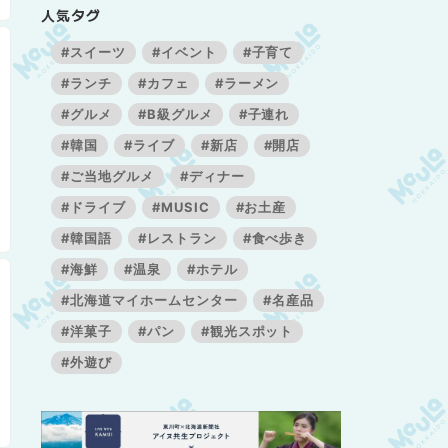
人気タグ
#スイーツ
#イベント
#子育て
#ランチ
#カフェ
#ラーメン
#グルメ
#B級グルメ
#子連れ
#韓国
#ライブ
#新店
#開店
#ご当地グルメ
#ディナー
#ドライブ
#MUSIC
#お土産
#韓国語
#レストラン
#食べ歩き
#海鮮
#温泉
#ホテル
#北海道マイホームセンター
#名産品
#洋菓子
#パン
#観光スポット
#外遊び