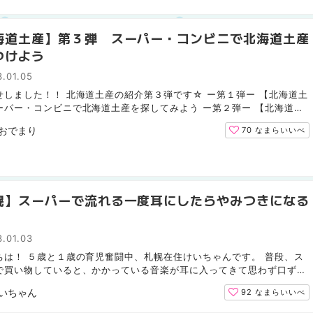
海道土産】第３弾 スーパー・コンビニで北海道土産
つけよう
.01.05
せしました！！ 北海道土産の紹介第３弾です☆ ー第１弾ー 【北海道土
ーパー・コンビニで北海道土産を探してみよう ー第２弾ー 【北海道土
２弾！スーパー・コンビニは北海道土産の宝庫 第１弾、...
おでまり
70
なまらいいべ
幌】スーパーで流れる一度耳にしたらやみつきになる
.01.03
ちは！ ５歳と１歳の育児奮闘中、札幌在住けいちゃんです。 普段、ス
で買い物していると、かかっている音楽が耳に入ってきて思わず口ずさ
、ありませんか？ 私はマスクの下で小声でよく歌ってい...
いちゃん
92
なまらいいべ