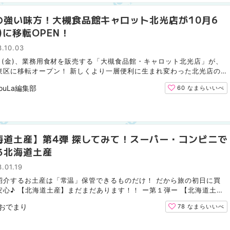
の強い味方！大槻食品館キャロット北光店が10月6
)に移転OPEN！
.10.03
6日(金)、業務用食材を販売する「大槻食品館・キャロット北光店」が、
東区に移転オープン！ 新しくより一層便利に生まれ変わった北光店の
ール情報と、ここだけのお得なクーポンをお届けします。 ...
ouLa編集部
60
なまらいいべ
海道土産】第4弾 探してみて！スーパー・コンビニで
る北海道土産
.01.19
紹介するお土産は「常温」保管できるものだけ！ だから旅の初日に買
安心♪ 【北海道土産】まだまだあります！！ ー第１弾ー 【北海道土
ーパー・コンビニで北海道土産を探してみよう ー第２弾ー ...
おでまり
78
なまらいいべ