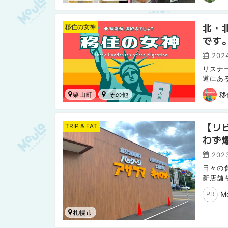
北・
移住の女神
です
202
リスナ
道にあ
という
移
栗山町
【リ
TRIP & EAT
わず
2023
日々の
新店舗
んどが
M
PR
札幌市