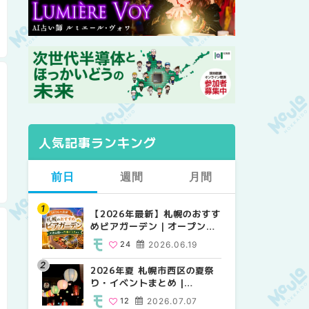
人気記事ランキング
前日
週間
月間
【2026年最新】札幌のおすす
【2026年最新】札幌のおすす
【2026年最新】札幌のおすす
めビアガーデン｜オープン日
めビアガーデン｜オープン日
めビアガーデン｜オープン日
順に徹底紹介！大通公園から
順に徹底紹介！大通公園から
順に徹底紹介！大通公園から
24
2026.06.19
24
24
2026.06.19
2026.06.19
穴場テラスまで | MouLa
穴場テラスまで | MouLa
穴場テラスまで | MouLa
HOKKAIDO
HOKKAIDO
HOKKAIDO
2026年夏 札幌市西区の夏祭
2026年夏 札幌市西区の夏祭
2026年夏 札幌市北区の夏祭
り・イベントまとめ |
り・イベントまとめ |
り・イベントまとめ |
MouLa HOKKAIDO
MouLa HOKKAIDO
MouLa HOKKAIDO
12
2026.07.07
12
9
2026.07.07
2026.07.07