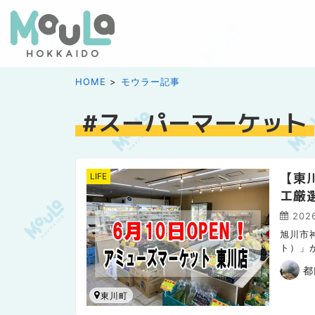
HOME
モウラー記事
スーパーマーケット
【東
LIFE
エ厳
2026
旭川市神
ト）」
郊で採
都
東川町