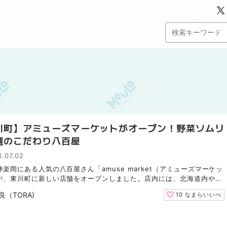
川町】アミューズマーケットがオープン！野菜ソムリ
選のこだわり八百屋
.07.02
楽岡にある人気の八百屋さん「amuse market（アミューズマーケッ
が、東川町に新しい店舗をオープンしました。店内には、北海道内や近
れた新鮮な野菜や材料や製法にこだわった加工品などが並...
良（TORA)
10
なまらいいべ