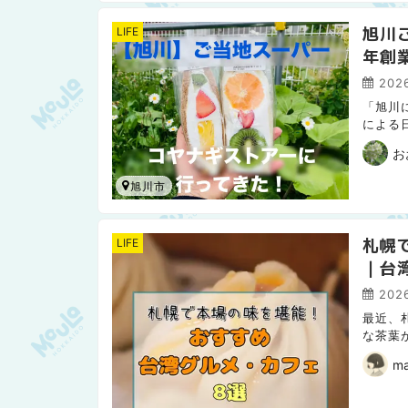
旭川
LIFE
年創
2026
「旭川
による
に売り
お
旭川市
札幌
LIFE
｜台
2026
最近、
な茶葉
食材店
ma