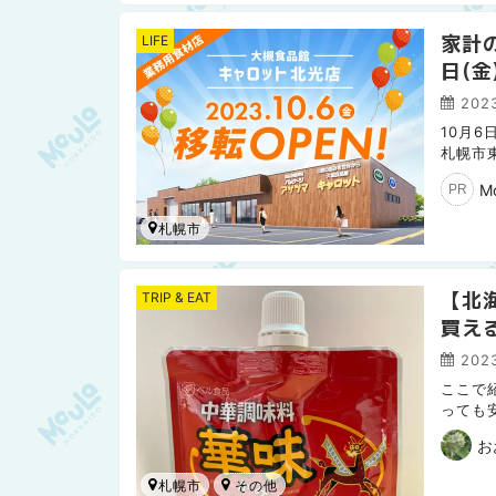
家計
LIFE
日(金
2023
10月
札幌市
特大セ
M
PR
札幌市
【北
TRIP & EAT
買え
2023
ここで
っても
産】ス
お
札幌市