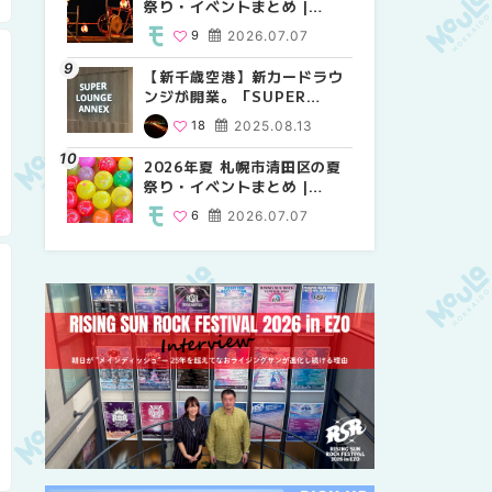
祭り・イベントまとめ |
祭り・イベントまとめ |
しか買えない絶対に外せない
MouLa HOKKAIDO
MouLa HOKKAIDO
限定スイーツ・焼き菓子18選
9
2026.07.07
9
25
2026.07.07
2026.03.24
| MouLa HOKKAIDO
【新千歳空港】新カードラウ
2026年夏 札幌市中央区の夏
【新千歳空港】新カードラウ
ンジが開業。「SUPER
祭り・イベントまとめ |
ンジが開業。「SUPER
LOUNGE ANNEX（スーパー
MouLa HOKKAIDO
LOUNGE ANNEX（スーパー
18
2025.08.13
9
18
2026.07.07
2025.08.13
ラウンジアネックス）」をご
ラウンジアネックス）」をご
紹介！！ | MouLa
紹介！！ | MouLa
2026年夏 札幌市清田区の夏
2026年夏 恵庭市・千歳市の
2026年夏 札幌市豊平区の夏
HOKKAIDO
HOKKAIDO
祭り・イベントまとめ |
夏祭り・イベントまとめ |
祭り・イベントまとめ |
MouLa HOKKAIDO
MouLa HOKKAIDO
MouLa HOKKAIDO
6
2026.07.07
9
9
2026.07.07
2026.07.07