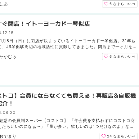
しあ
6
なまらいいべ
すぐ閉店！イトーヨーカドー琴似店
.12.16
5年1月5日（日）に閉店が決まっているイトーヨーカドー琴似店。31年も
間、JR琴似駅周辺の地域活性に貢献してきました。閉店まで一ヶ月を切
2月中頃、現在の店内はどうなっているか取材してみました...
ャかむら
6
なまらいいべ
ストコ】会員にならなくても買える！再販店&自販機
紹介！
4.08.20
 魅惑の会員制スーパー【コストコ】 「年会費を支払わずにコストコ商
えたらいいのになぁ〜」「量が多い。欲しいのは1つだけなのよ」など
ている方は、再販店や自販機を利用してみませんか？ コ...
おでまり
24
なまらいいべ