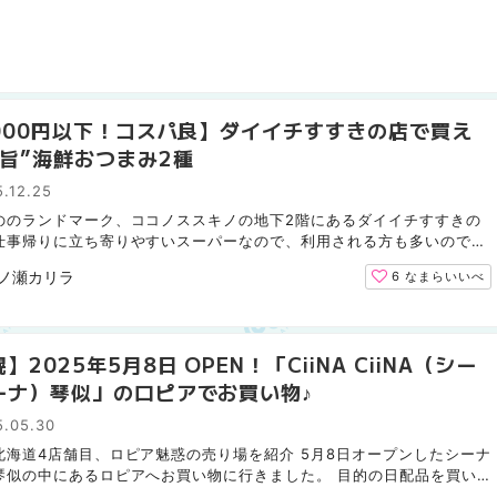
,000円以下！コスパ良】ダイイチすすきの店で買え
安旨”海鮮おつまみ2種
.12.25
ののランドマーク、ココノススキノの地下2階にあるダイイチすすきの
仕事帰りに立ち寄りやすいスーパーなので、利用される方も多いのでは
しょうか。また、観光・出張で訪れた方にとっても充実し...
ノ瀬カリラ
6
なまらいいべ
】2025年5月8日 OPEN！「CiiNA CiiNA（シー
ーナ）琴似」のロピアでお買い物♪
5.05.30
北海道4店舗目、ロピア魅惑の売り場を紹介 5月8日オープンしたシーナ
琴似の中にあるロピアへお買い物に行きました。 目的の日配品を買い
寄った私が、あれやこれやと目移りしてしまった売り場を...