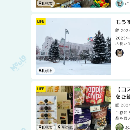
に
札幌市
もう
LIFE
2024
202
の長い
った1
ニ
札幌市
【コ
LIFE
をご
202
ご存知
品を買
と思っ
お
札幌市