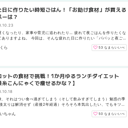
た日に作りたい時短ごはん！「お助け食材」が買える
パーは？
.10.23
遅くなったり、家事や育児に追われたり… 疲れて夜ごはんを作りたくな
てありますよね。 今回は、そんな疲れた日に作りたい「パパッと夜ご
を紹介します。 お助け食材をストックしておけば、気力...
くら
53
なまらいいべ
ロットの食材で挑戦！1か月ゆるランチダイエット
燥糸こんにゃくで痩せるかな？】
.10.18
秋、それはつい食べ過ぎてしまう（そして飲みすぎてしまう）魅惑の季
産後太りは解消せず（産後2年経過）そろそろ本気出したい、でもキツイ
たくない、でも痩せたい… というワガママな思いが堂々...
いちゃん
50
なまらいいべ