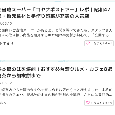
ご当地スーパー「コヤナギストアー」レポ｜昭和47
業・地元食材と手作り惣菜が充実の人気店
.06.10
に面白いご当地スーパーがあるよ」と聞き調べてみたら、スタッフさん
日々の取り扱い商品を紹介するInstagram更新が熱心で、「公開する前
切れてしまいました」などの気になるワードを含む情報が...
おでまり
5
なまらいいべ
で本場の味を堪能！おすすめ台湾グルメ・カフェ8選
湾茶から胡椒餅まで
.05.12
札幌市内でも台湾の食文化を楽しめるお店がぐっと増えました。本格的
が揃うカフェや、現地そのままの味が評判の小籠包、さらには専門的な
まで、そのジャンルは幅広いです。 「旅行にはなかなか...
iko
4
なまらいいべ