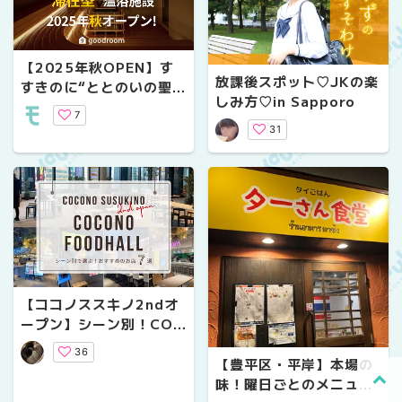
【2025年秋OPEN】す
放課後スポット♡JKの楽
すきのに“ととのいの聖
しみ方♡in Sapporo
地”誕生！エリア最大級の
7
サウナ施設「good saun
31
a＆spa SAPPORO」
【ココノススキノ2ndオ
ープン】シーン別！COC
ONO FOODHALLおす
36
すめのお店をご紹介【7
【豊平区・平岸】本場の
選】
味！曜日ごとのメニュー