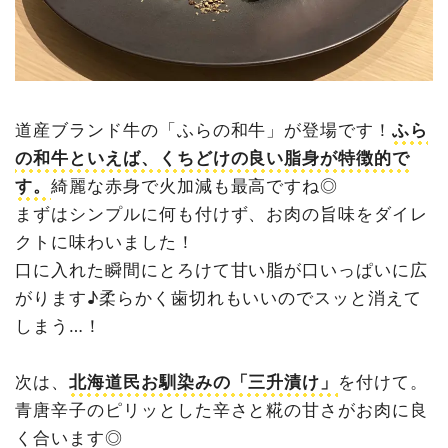
道産ブランド牛の「ふらの和牛」が登場です！
ふら
の和牛といえば、くちどけの良い脂身が特徴的で
す。
綺麗な赤身で火加減も最高ですね◎
まずはシンプルに何も付けず、お肉の旨味をダイレ
クトに味わいました！
口に入れた瞬間にとろけて甘い脂が口いっぱいに広
がります♪柔らかく歯切れもいいのでスッと消えて
しまう…！
次は、
北海道民お馴染みの「三升漬け」
を付けて。
青唐辛子のピリッとした辛さと糀の甘さがお肉に良
く合います◎