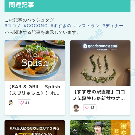
関連記事
この記事のハッシュタグ
#ココノ
#COCONO
#すすきの
#レストラン
#ディナー
から関連する記事を表示しています。
【BAR & GRILL Splish
【すすきの駅直結】ココ
（スプリッシュ）】ホテ
ノに誕生した新サウナ
ルのランチブッフェで地
41
「goodsauna & spa S
元素材をふんだんに取り
12
APPORO」を体験して気
入れたグリルメニューを
付いた新たな魅力！
楽しもう♩