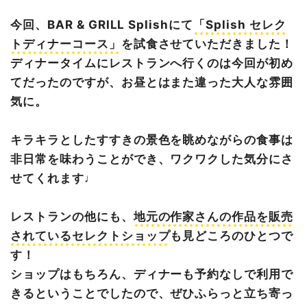
〈5品目〉ストリームホテルパティシエによるデザート
今回、BAR & GRILL Splishにて
「Splish セレク
オリジナルカクテルも作ってもらいました♩
トディナーコース」
を試食させていただきました！
北海道ならではの商品が集まるセレクトショップ
ディナータイムにレストランへ行くのは今回が初め
ひとりでも大人数でも◎最高のロケーションで食事を楽し
てだったのですが、お昼とはまた違った大人な雰囲
もう！
気に。
※配信終了【モウラ北海道限定】お得なクーポン配信中
キラキラとしたすすきの景色を眺めながらの食事は
非日常を味わうことができ、ワクワクした気分にさ
せてくれます♩
レストランの他にも、
地元の作家さんの作品を販売
されているセレクトショップ
も見どころのひとつで
す！
ショップはもちろん、ディナーも予約なしで利用で
きるということでしたので、ぜひふらっと立ち寄っ