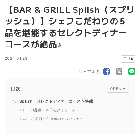
【BAR & GRILL Splish（スプリ
ッシュ）】シェフこだわりの５
品を堪能するセレクトディナー
コースが絶品♪
2024.01.29
35
シェアする
目次
Splish セレクトディナーコースを堪能！
〈1品目〉本日のアミューズ
〈2品目〉白身魚のカルパッチョ
〈3品目〉茸と生ハムのクリームパスタ トリュフ風味
〈4品目〉ふらの和牛ロース肉のグリル