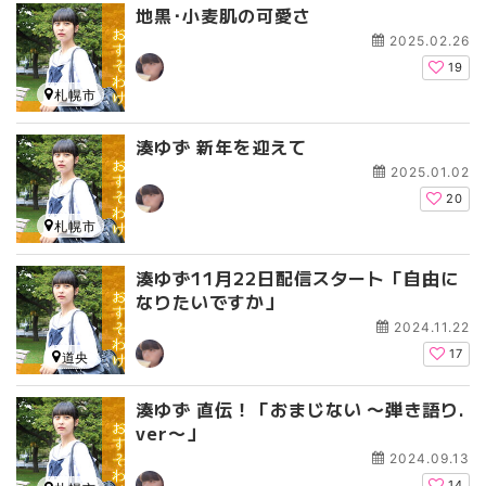
地黒･小麦肌の可愛さ
2025.02.26
19
札幌市
湊ゆず 新年を迎えて
2025.01.02
20
札幌市
湊ゆず11月22日配信スタート「自由に
なりたいですか」
2024.11.22
17
道央
湊ゆず 直伝！「おまじない 〜弾き語り.
ver〜」
2024.09.13
14