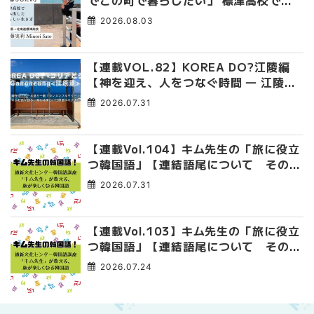
でこの町で暮らしたい」 標津高校で踏
み出した、私らしい生き方
2026.08.03
【連載VOL.82】KOREA DO?江陵編
【神を迎え、人をつなぐ時間 ― 江陵端
午祭 】
2026.07.31
【連載Vol.104】キム先生の「旅に役立
つ韓国語」【連結語尾について その
4】
2026.07.31
【連載Vol.103】キム先生の「旅に役立
つ韓国語」【連結語尾について その
3】
2026.07.24