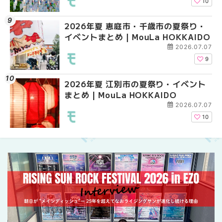
10
2026年夏 恵庭市・千歳市の夏祭り・
2026年夏 札幌市中央
2026年夏 札幌市南区
イベントまとめ | MouLa HOKKAIDO
ベントまとめ | MouLa 
ントまとめ | MouLa H
2026.07.07
9
2026年夏 江別市の夏祭り・イベント
札幌の麻辣湯（マーラ
札幌の麻辣湯（マーラ
まとめ | MouLa HOKKAIDO
め専門店9選！本場の量
め専門店6選！本場の量
新店まで徹底比較 | Mo
新店まで徹底比較 | Mo
2026.07.07
HOKKAIDO
HOKKAIDO
10