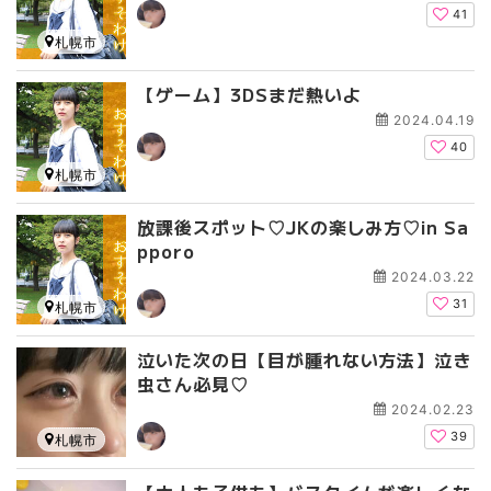
41
札幌市
【ゲーム】3DSまだ熱いよ
2024.04.19
40
札幌市
放課後スポット♡JKの楽しみ方♡in Sa
pporo
2024.03.22
31
札幌市
泣いた次の日【目が腫れない方法】泣き
虫さん必見♡
2024.02.23
39
札幌市