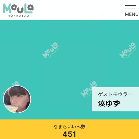
MENU
ゲストモウラー
湊ゆず
なまらいいべ数
451