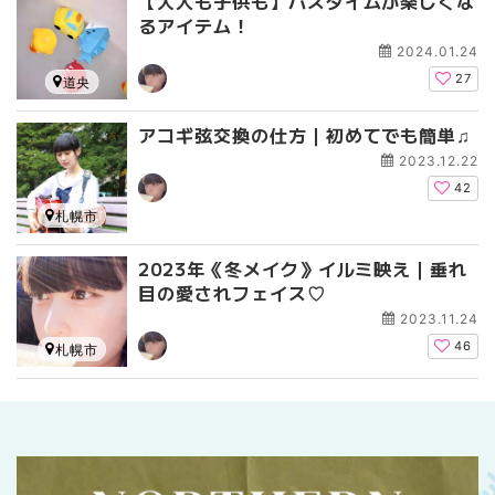
【大人も子供も】バスタイムが楽しくな
るアイテム！
2024.01.24
27
道央
アコギ弦交換の仕方｜初めてでも簡単♫
2023.12.22
42
札幌市
2023年《冬メイク》イルミ映え｜垂れ
目の愛されフェイス♡
2023.11.24
46
札幌市