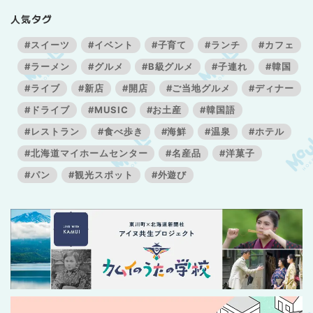
人気タグ
#スイーツ
#イベント
#子育て
#ランチ
#カフェ
#ラーメン
#グルメ
#B級グルメ
#子連れ
#韓国
#ライブ
#新店
#開店
#ご当地グルメ
#ディナー
#ドライブ
#MUSIC
#お土産
#韓国語
#レストラン
#食べ歩き
#海鮮
#温泉
#ホテル
#北海道マイホームセンター
#名産品
#洋菓子
#パン
#観光スポット
#外遊び