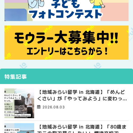
特集記事
【地域みらい留学 in 北海道】「めんど
くさい」が「やってみよう」に変わっ
た。 十勝の風に吹かれて走る、僕の泥
2026.08.03
臭くて自由な高校生活
【地域みらい留学 in 北海道】「80歳ま