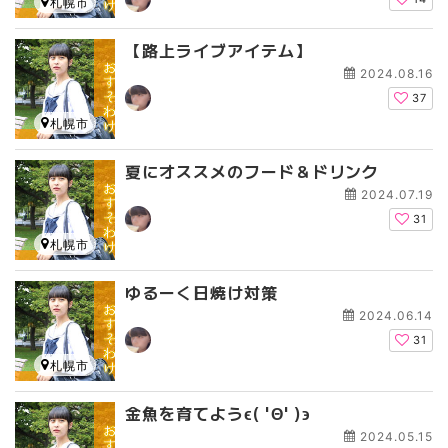
札幌市
【路上ライブアイテム】
2024.08.16
37
札幌市
夏にオススメのフード＆ドリンク
2024.07.19
31
札幌市
ゆるーく日焼け対策
2024.06.14
31
札幌市
金魚を育てようϵ( 'Θ' )϶
2024.05.15