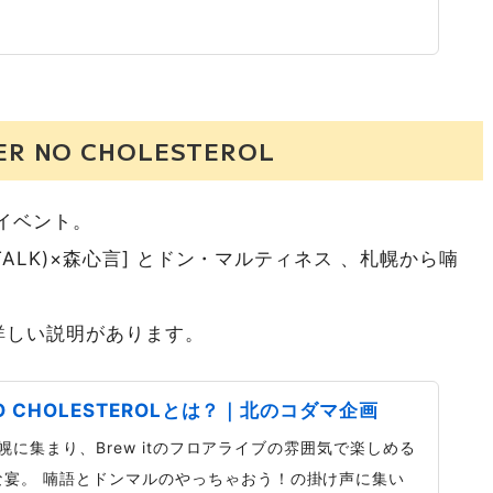
EER NO CHOLESTEROL
イベント。
EYTALK)×森心言] とドン・マルティネス 、札幌から喃
詳しい説明があります。
R NO CHOLESTEROLとは？｜北のコダマ企画
札幌に集まり、Brew itのフロアライブの雰囲気で楽しめる
な宴。 喃語とドンマルのやっちゃおう！の掛け声に集い