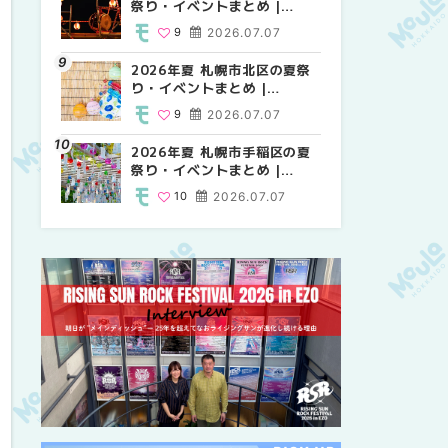
祭り・イベントまとめ |
祭り・イベントまとめ |
しか買えない絶対に外せない
MouLa HOKKAIDO
MouLa HOKKAIDO
限定スイーツ・焼き菓子18選
9
2026.07.07
9
25
2026.07.07
2026.03.24
| MouLa HOKKAIDO
2026年夏 札幌市北区の夏祭
2026年夏 札幌市中央区の夏
【新千歳空港】新カードラウ
り・イベントまとめ |
祭り・イベントまとめ |
ンジが開業。「SUPER
MouLa HOKKAIDO
MouLa HOKKAIDO
LOUNGE ANNEX（スーパー
9
2026.07.07
9
18
2026.07.07
2025.08.13
ラウンジアネックス）」をご
紹介！！ | MouLa
2026年夏 札幌市手稲区の夏
2026年夏 恵庭市・千歳市の
2026年夏 札幌市豊平区の夏
HOKKAIDO
祭り・イベントまとめ |
夏祭り・イベントまとめ |
祭り・イベントまとめ |
MouLa HOKKAIDO
MouLa HOKKAIDO
MouLa HOKKAIDO
10
2026.07.07
9
9
2026.07.07
2026.07.07