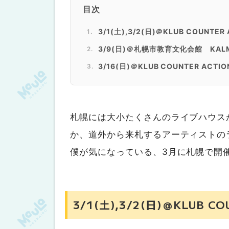
目次
3/1(土),3/2(日)＠KLUB COUNTER
3/9(日)＠札幌市教育文化会館 KAL
3/16(日)＠KLUB COUNTER ACTION
3/16(日)＠brew it NO BEER NO 
3/22(土)＠ペニーレーン24 G-FREA
札幌には大小たくさんのライブハウス
3/30(日)＠Zepp Sapporo 04 Limi
か、道外から来札するアーティストの
僕が気になっている、3月に札幌で開
3/1(土),3/2(日)＠KLUB C