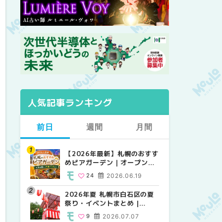
人気記事ランキング
前日
週間
月間
【2026年最新】札幌のおすす
【2026年最新】札幌のおすす
【2026年最新】札幌のおすす
めビアガーデン｜オープン日
めビアガーデン｜オープン日
めビアガーデン｜オープン日
順に徹底紹介！大通公園から
順に徹底紹介！大通公園から
順に徹底紹介！大通公園から
24
2026.06.19
24
24
2026.06.19
2026.06.19
穴場テラスまで | MouLa
穴場テラスまで | MouLa
穴場テラスまで | MouLa
HOKKAIDO
HOKKAIDO
HOKKAIDO
2026年夏 札幌市白石区の夏
2026年夏 札幌市西区の夏祭
2026年夏 札幌市北区の夏祭
祭り・イベントまとめ |
り・イベントまとめ |
り・イベントまとめ |
MouLa HOKKAIDO
MouLa HOKKAIDO
MouLa HOKKAIDO
9
2026.07.07
12
9
2026.07.07
2026.07.07