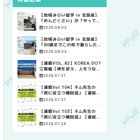
【地域みらい留学 in 北海道】
「めんどくさい」が「やってみ
よう」に変わった。 十勝の風
2026.08.03
に吹かれて走る、僕の泥臭くて
自由な高校生活
【地域みらい留学 in 北海道】
「80歳までこの町で暮らした
い」 標津高校で踏み出した、
2026.08.03
私らしい生き方
【連載VOL.82】KOREA DO?
江陵編【神を迎え、人をつなぐ
時間 ― 江陵端午祭 】
2026.07.31
【連載Vol.104】キム先生の
「旅に役立つ韓国語」【連結語
尾について その4】
2026.07.31
【連載Vol.103】キム先生の
「旅に役立つ韓国語」【連結語
尾について その3】
2026.07.24