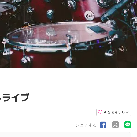
るライブ
9
なまらいいべ
シェアする