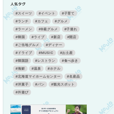
人気タグ
#スイーツ
#イベント
#子育て
#ランチ
#カフェ
#グルメ
#ラーメン
#B級グルメ
#子連れ
#韓国
#ライブ
#新店
#開店
#ご当地グルメ
#ディナー
#ドライブ
#MUSIC
#お土産
#韓国語
#レストラン
#食べ歩き
#海鮮
#温泉
#ホテル
#北海道マイホームセンター
#名産品
#洋菓子
#パン
#観光スポット
#外遊び