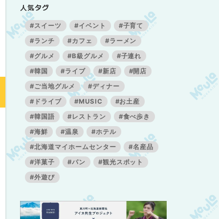
人気タグ
#スイーツ
#イベント
#子育て
#ランチ
#カフェ
#ラーメン
#グルメ
#B級グルメ
#子連れ
#韓国
#ライブ
#新店
#開店
#ご当地グルメ
#ディナー
#ドライブ
#MUSIC
#お土産
#韓国語
#レストラン
#食べ歩き
#海鮮
#温泉
#ホテル
#北海道マイホームセンター
#名産品
#洋菓子
#パン
#観光スポット
#外遊び