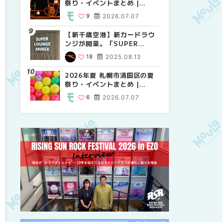
祭り・イベントまとめ |
祭り・イベントまとめ |
しか買えない絶対に外せない
MouLa HOKKAIDO
MouLa HOKKAIDO
限定スイーツ・焼き菓子18選
9
2026.07.07
9
25
2026.07.07
2026.03.24
| MouLa HOKKAIDO
【新千歳空港】新カードラウ
2026年夏 札幌市中央区の夏
【新千歳空港】新カードラウ
ンジが開業。「SUPER
祭り・イベントまとめ |
ンジが開業。「SUPER
LOUNGE ANNEX（スーパー
MouLa HOKKAIDO
LOUNGE ANNEX（スーパー
18
2025.08.13
9
18
2026.07.07
2025.08.13
ラウンジアネックス）」をご
ラウンジアネックス）」をご
紹介！！ | MouLa
紹介！！ | MouLa
2026年夏 札幌市清田区の夏
2026年夏 恵庭市・千歳市の
2026年夏 札幌市豊平区の夏
HOKKAIDO
HOKKAIDO
祭り・イベントまとめ |
夏祭り・イベントまとめ |
祭り・イベントまとめ |
MouLa HOKKAIDO
MouLa HOKKAIDO
MouLa HOKKAIDO
6
2026.07.07
9
9
2026.07.07
2026.07.07