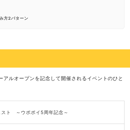
楽しみ方2パターン
ヌ文化の奥深さに触れる
「今」を感じよう。
ーアルオープンを記念して開催されるイベントのひと
 フェスト ～ウポポイ5周年記念～