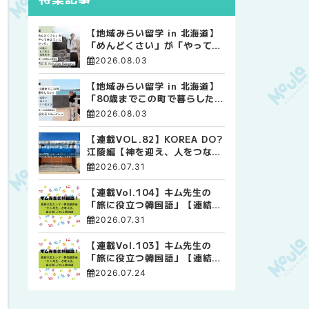
【地域みらい留学 in 北海道】
「めんどくさい」が「やってみ
よう」に変わった。 十勝の風
2026.08.03
に吹かれて走る、僕の泥臭くて
自由な高校生活
【地域みらい留学 in 北海道】
「80歳までこの町で暮らした
い」 標津高校で踏み出した、
2026.08.03
私らしい生き方
【連載VOL.82】KOREA DO?
江陵編【神を迎え、人をつなぐ
時間 ― 江陵端午祭 】
2026.07.31
【連載Vol.104】キム先生の
「旅に役立つ韓国語」【連結語
尾について その4】
2026.07.31
【連載Vol.103】キム先生の
「旅に役立つ韓国語」【連結語
尾について その3】
2026.07.24