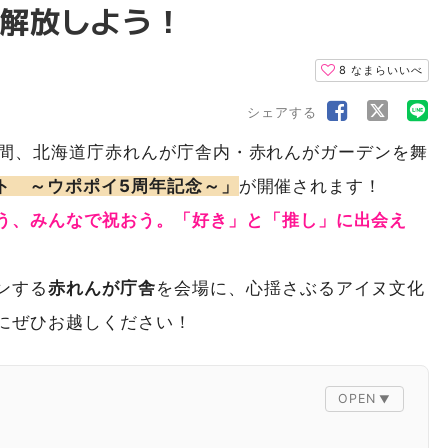
解放しよう！
8
なまらいいべ
シェアする
)の二日間、北海道庁赤れんが庁舎内・赤れんがガーデンを舞
ェスト ～ウポポイ5周年記念～」
が開催されます！
う、みんなで祝おう。「好き」と「推し」に出会え
ンする
赤れんが庁舎
を会場に、心揺さぶるアイヌ文化
にぜひお越しください！