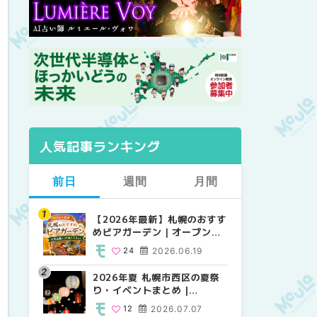
人気記事ランキング
前日
週間
月間
【2026年最新】札幌のおすす
【2026年最新】札幌のおすす
【2026年最新】札幌のおすす
めビアガーデン｜オープン日
めビアガーデン｜オープン日
めビアガーデン｜オープン日
順に徹底紹介！大通公園から
順に徹底紹介！大通公園から
順に徹底紹介！大通公園から
24
2026.06.19
24
24
2026.06.19
2026.06.19
穴場テラスまで | MouLa
穴場テラスまで | MouLa
穴場テラスまで | MouLa
HOKKAIDO
HOKKAIDO
HOKKAIDO
2026年夏 札幌市西区の夏祭
2026年夏 札幌市西区の夏祭
2026年夏 札幌市北区の夏祭
り・イベントまとめ |
り・イベントまとめ |
り・イベントまとめ |
MouLa HOKKAIDO
MouLa HOKKAIDO
MouLa HOKKAIDO
12
2026.07.07
12
9
2026.07.07
2026.07.07