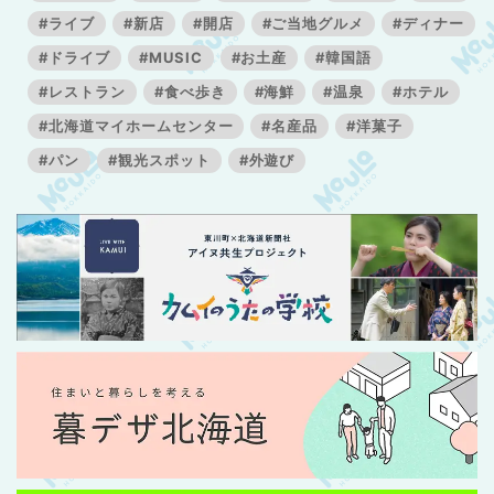
#ライブ
#新店
#開店
#ご当地グルメ
#ディナー
#ドライブ
#MUSIC
#お土産
#韓国語
#レストラン
#食べ歩き
#海鮮
#温泉
#ホテル
#北海道マイホームセンター
#名産品
#洋菓子
#パン
#観光スポット
#外遊び