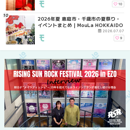
10
2026年夏 恵庭市・千歳市の夏祭り・
札幌の麻辣湯（マーラ
札幌の麻辣湯（マーラ
イベントまとめ | MouLa HOKKAIDO
め専門店9選！本場の量
め専門店6選！本場の量
新店まで徹底比較 | Mo
新店まで徹底比較 | Mo
2026.07.07
HOKKAIDO
HOKKAIDO
9