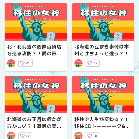
北・北海道の西條百貨店
北海道の豆まき事情は本
を巡る攻防？！愛の形は
州とはちょっと違う？！
さまざまです。他1本
25
27
北海道のお正月は何かが
移住で人生が変わる？！
おかしい？！道民の実態
移住CDトーーーーク&ク
を深掘りしてみました！
リスマスな過去動画ご紹
12
10