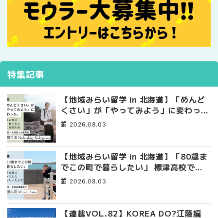
特集記事
【地域みらい留学 in 北海道】「めんど
くさい」が「やってみよう」に変わっ
た。 十勝の風に吹かれて走る、僕の泥
2026.08.03
臭くて自由な高校生活
【地域みらい留学 in 北海道】「80歳ま
でこの町で暮らしたい」 標津高校で踏
み出した、私らしい生き方
2026.08.03
【連載VOL.82】KOREA DO?江陵編