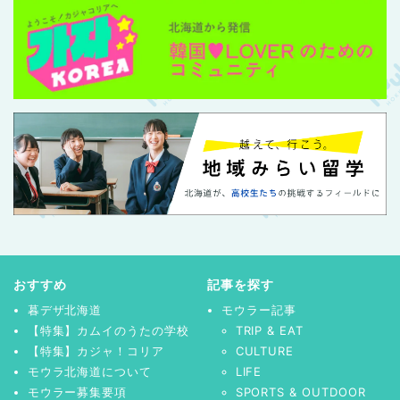
おすすめ
記事を探す
暮デザ北海道
モウラー記事
【特集】カムイのうたの学校
TRIP & EAT
【特集】カジャ！コリア
CULTURE
モウラ北海道について
LIFE
モウラー募集要項
SPORTS & OUTDOOR