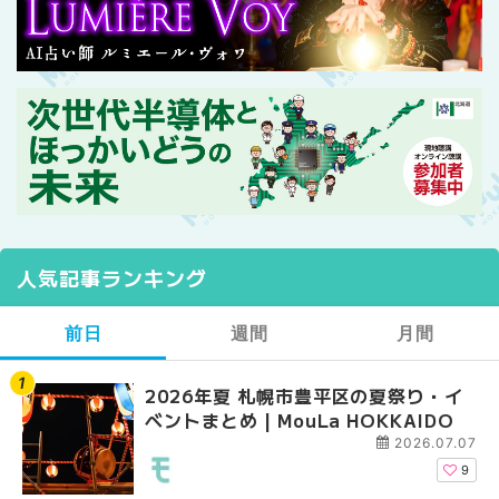
人気記事ランキング
前日
週間
月間
2026年夏 札幌市豊平区の夏祭り・イ
【2026年最新】札幌
【2026年最新】札幌
ベントまとめ | MouLa HOKKAIDO
ガーデン｜オープン日
ガーデン｜オープン日
大通公園から穴場テラスまで
大通公園から穴場テラスまで
2026.07.07
HOKKAIDO
HOKKAIDO
9