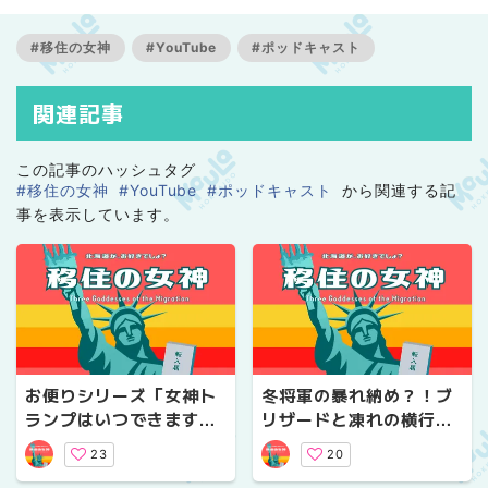
をいくつかにまとめてご紹介していきますので、お楽し
みに！
#移住の女神
#YouTube
#ポッドキャスト
関連記事
この記事のハッシュタグ
#移住の女神
#YouTube
#ポッドキャスト
から関連する記
事を表示しています。
お便りシリーズ「女神ト
冬将軍の暴れ納め？！ブ
ランプはいつできます
リザードと凍れの横行と
か？」と関連回いっき見
戦う北海道民！！
23
20
のすゝめ