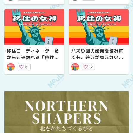
介
移住コーディネーターだ
バズり回の傾向を読み解
からこそ語れる「移住CD
くも、答えが見えない...
トーーーーク」をご紹
10
12
介！