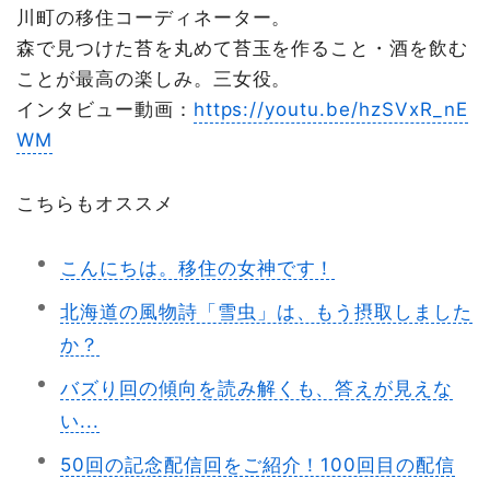
川町の移住コーディネーター。
森で見つけた苔を丸めて苔玉を作ること・酒を飲む
ことが最高の楽しみ。三女役。
インタビュー動画：
https://youtu.be/hzSVxR_nE
WM
こちらもオススメ
こんにちは。移住の女神です！
北海道の風物詩「雪虫」は、もう摂取しました
か？
バズり回の傾向を読み解くも、答えが見えな
い...
50回の記念配信回をご紹介！100回目の配信