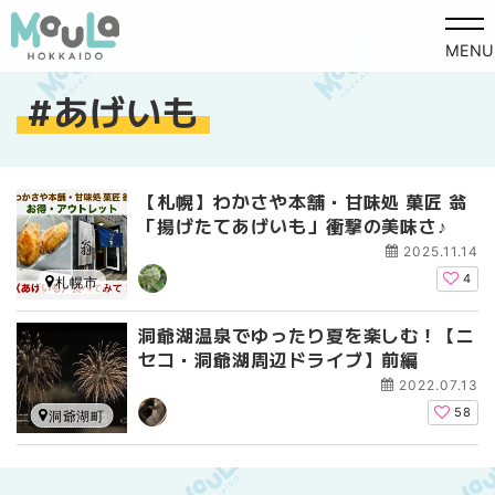
MENU
あげいも
【札幌】わかさや本舗・甘味処 菓匠 翁
「揚げたてあげいも」衝撃の美味さ♪
2025.11.14
4
札幌市
洞爺湖温泉でゆったり夏を楽しむ！【ニ
セコ・洞爺湖周辺ドライブ】前編
2022.07.13
58
洞爺湖町