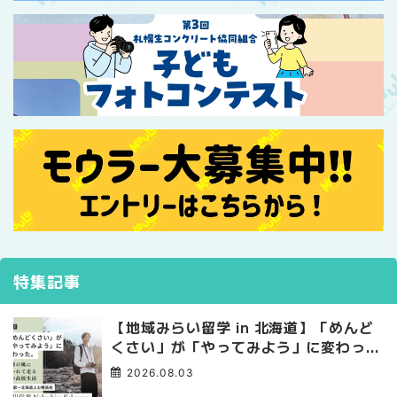
特集記事
【地域みらい留学 in 北海道】「めんど
くさい」が「やってみよう」に変わっ
た。 十勝の風に吹かれて走る、僕の泥
2026.08.03
臭くて自由な高校生活