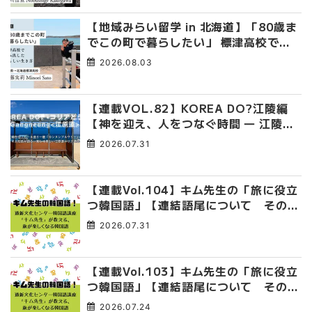
【地域みらい留学 in 北海道】「80歳ま
でこの町で暮らしたい」 標津高校で踏
み出した、私らしい生き方
2026.08.03
【連載VOL.82】KOREA DO?江陵編
【神を迎え、人をつなぐ時間 ― 江陵端
午祭 】
2026.07.31
【連載Vol.104】キム先生の「旅に役立
つ韓国語」【連結語尾について その
4】
2026.07.31
【連載Vol.103】キム先生の「旅に役立
つ韓国語」【連結語尾について その
3】
2026.07.24