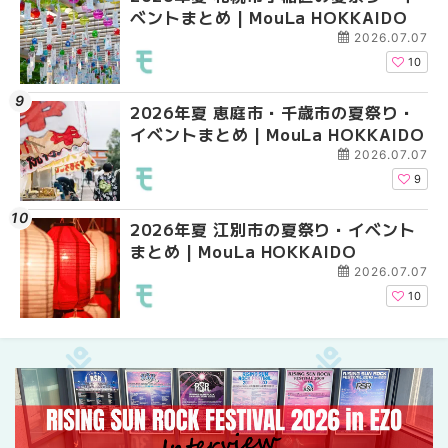
ベントまとめ | MouLa HOKKAIDO
ントまとめ | MouLa H
ントまとめ | MouLa H
2026.07.07
10
2026年夏 恵庭市・千歳市の夏祭り・
2026年夏 札幌市中央
2026年夏 札幌市南区
イベントまとめ | MouLa HOKKAIDO
ベントまとめ | MouLa 
ントまとめ | MouLa H
2026.07.07
9
2026年夏 江別市の夏祭り・イベント
札幌の麻辣湯（マーラ
札幌の麻辣湯（マーラ
まとめ | MouLa HOKKAIDO
め専門店9選！本場の量
め専門店6選！本場の量
新店まで徹底比較 | Mo
新店まで徹底比較 | Mo
2026.07.07
HOKKAIDO
HOKKAIDO
10