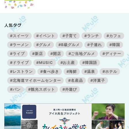
人気タグ
#スイーツ
#イベント
#子育て
#ランチ
#カフェ
#ラーメン
#グルメ
#B級グルメ
#子連れ
#韓国
#ライブ
#新店
#開店
#ご当地グルメ
#ディナー
#ドライブ
#MUSIC
#お土産
#韓国語
#レストラン
#食べ歩き
#海鮮
#温泉
#ホテル
#北海道マイホームセンター
#名産品
#洋菓子
#パン
#観光スポット
#外遊び