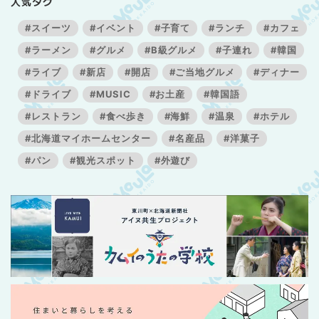
人気タグ
#スイーツ
#イベント
#子育て
#ランチ
#カフェ
#ラーメン
#グルメ
#B級グルメ
#子連れ
#韓国
#ライブ
#新店
#開店
#ご当地グルメ
#ディナー
#ドライブ
#MUSIC
#お土産
#韓国語
#レストラン
#食べ歩き
#海鮮
#温泉
#ホテル
#北海道マイホームセンター
#名産品
#洋菓子
#パン
#観光スポット
#外遊び