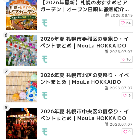
【2026年最新】札幌のおすすめビア
2026年夏 札幌市北区
2026年夏 札幌市手稲
ガーデン｜オープン日順に徹底紹介！
ントまとめ | MouLa H
ベントまとめ | MouLa 
大通公園から穴場テラスまで | MouLa
2026.06.19
HOKKAIDO
24
2026年夏 札幌市手稲区の夏祭り・イ
2026年夏 札幌市清田
2026年夏 札幌市清田
ベントまとめ | MouLa HOKKAIDO
ベントまとめ | MouLa 
ベントまとめ | MouLa 
2026.07.07
10
2026年夏 札幌市北区の夏祭り・イベ
2026年夏 札幌市豊平
札幌の麻辣湯（マーラ
ントまとめ | MouLa HOKKAIDO
ベントまとめ | MouLa 
め専門店6選！本場の量
新店まで徹底比較 | Mo
2026.07.07
HOKKAIDO
9
2026年夏 札幌市中央区の夏祭り・イ
2026年夏 札幌市南区
2026年夏 札幌市豊平
ベントまとめ | MouLa HOKKAIDO
ントまとめ | MouLa H
ベントまとめ | MouLa 
2026.07.07
9