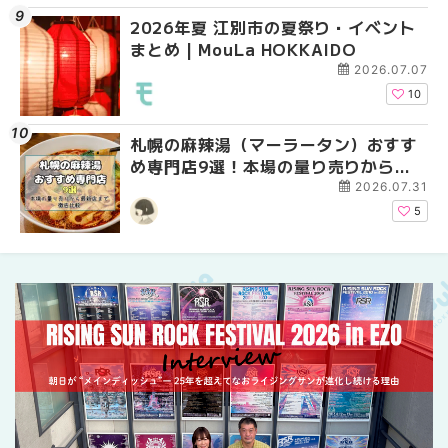
2026年夏 江別市の夏祭り・イベント
2026年夏 札幌市中央
【新千歳空港】新カー
まとめ | MouLa HOKKAIDO
ベントまとめ | MouLa 
業。「SUPER LOUNG
ーパーラウンジアネッ
2026.07.07
介！！ | MouLa HOKK
10
札幌の麻辣湯（マーラータン）おすす
2026年夏 恵庭市・千
2026年夏 札幌市南区
め専門店9選！本場の量り売りから最
イベントまとめ | MouL
ントまとめ | MouLa H
新店まで徹底比較 | MouLa
2026.07.31
HOKKAIDO
5