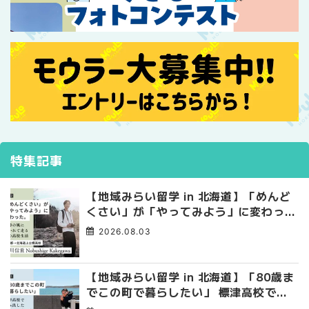
特集記事
【地域みらい留学 in 北海道】「めんど
くさい」が「やってみよう」に変わっ
た。 十勝の風に吹かれて走る、僕の泥
2026.08.03
臭くて自由な高校生活
【地域みらい留学 in 北海道】「80歳ま
でこの町で暮らしたい」 標津高校で踏
み出した、私らしい生き方