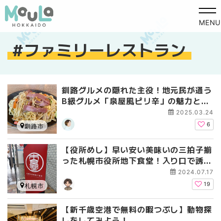
MENU
ファミリーレストラン
釧路グルメの隠れた主役！地元民が通う
B級グルメ「泉屋風ピリ辛」の魅力と
は？
2025.03.24
6
釧路市
【役所めし】早い安い美味いの三拍子揃
った札幌市役所地下食堂！入り口で誘惑
するアレに注意！
2024.07.17
19
札幌市
【新千歳空港で無料の暇つぶし】動物探
しをしてみよう！