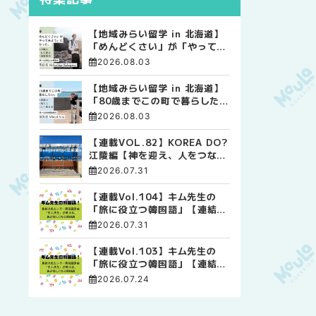
【地域みらい留学 in 北海道】
「めんどくさい」が「やってみ
よう」に変わった。 十勝の風
2026.08.03
に吹かれて走る、僕の泥臭くて
自由な高校生活
【地域みらい留学 in 北海道】
「80歳までこの町で暮らした
い」 標津高校で踏み出した、
2026.08.03
私らしい生き方
【連載VOL.82】KOREA DO?
江陵編【神を迎え、人をつなぐ
時間 ― 江陵端午祭 】
2026.07.31
【連載Vol.104】キム先生の
「旅に役立つ韓国語」【連結語
尾について その4】
2026.07.31
【連載Vol.103】キム先生の
「旅に役立つ韓国語」【連結語
尾について その3】
2026.07.24