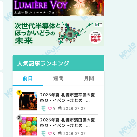
人気記事ランキング
前日
週間
月間
2026年夏 札幌市豊平区の夏
【2026年最新】札幌のおすす
【2026年最新】札幌のおすす
祭り・イベントまとめ |
めビアガーデン｜オープン日
めビアガーデン｜オープン日
MouLa HOKKAIDO
順に徹底紹介！大通公園から
順に徹底紹介！大通公園から
9
2026.07.07
24
24
2026.06.19
2026.06.19
穴場テラスまで | MouLa
穴場テラスまで | MouLa
HOKKAIDO
HOKKAIDO
2026年夏 札幌市清田区の夏
2026年夏 札幌市白石区の夏
2026年夏 札幌市北区の夏祭
祭り・イベントまとめ |
祭り・イベントまとめ |
り・イベントまとめ |
MouLa HOKKAIDO
MouLa HOKKAIDO
MouLa HOKKAIDO
6
2026.07.07
9
9
2026.07.07
2026.07.07