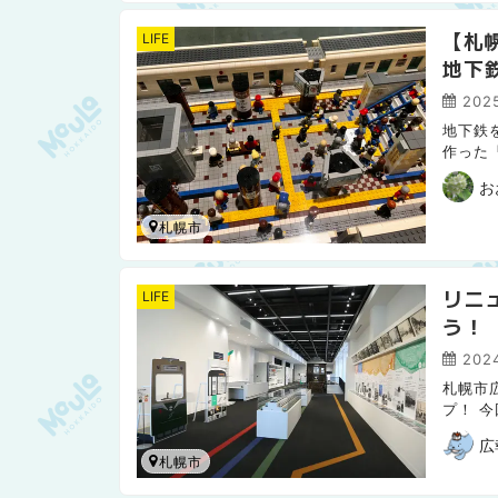
【札
LIFE
地下
2025
地下鉄
作った
を2つ
お
札幌市
リニ
LIFE
う！
2024
札幌市
プ！ 
ューア
広
札幌市