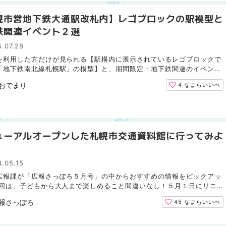
幌市営地下鉄大通駅改札内】レゴブロックの駅模型と
鉄関連イベント２選
.07.28
を利用した方だけが見られる【駅構内に展示されているレゴブロックで
「地下鉄南北線札幌駅」の模型】と、期間限定・地下鉄関連のイベント
ご紹介します！ 大通駅地下2階の改札内、東豊線の乗り場...
おでまり
4
なまらいいべ
ューアルオープンした札幌市交通資料館に行ってみよ
.05.15
広報課が「広報さっぽろ５月号」の中からおすすめの情報をピックアッ
今回は、子どもから大人まで楽しめること間違いなし！５月１日にリニ
ルオープンした体験型の展示が盛りだくさんの「札幌市交...
報さっぽろ
45
なまらいいべ