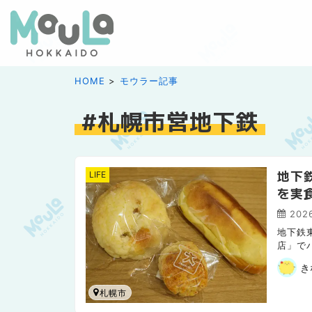
HOME
モウラー記事
札幌市営地下鉄
地下
LIFE
を実
2026
地下鉄
店」で
やお出
き
札幌市