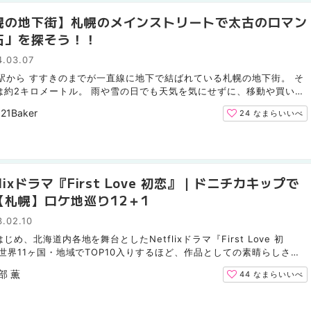
幌の地下街】札幌のメインストリートで太古のロマン
石」を探そう！！
4.03.07
幌駅から すすきのまでが一直線に地下で結ばれている札幌の地下街。 そ
は約2キロメートル。 雨や雪の日でも天気を気にせずに、移動や買い物
めるありがたい場所です。 そんな札幌の地下街で、古代...
21Baker
24
なまらいいべ
flixドラマ『First Love 初恋』｜ドニチカキップで
【札幌】ロケ地巡り12＋1
.02.10
じめ、北海道内各地を舞台としたNetflixドラマ『First Love 初
 世界11ヶ国・地域でTOP10入りするほど、作品としての素晴らしさは
ん、北海道民としては馴染みのある場所が随所に登場すること...
部 薫
44
なまらいいべ