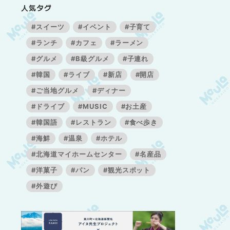
人気タグ
#スイーツ
#イベント
#子育て
#ランチ
#カフェ
#ラーメン
#グルメ
#B級グルメ
#子連れ
#韓国
#ライブ
#新店
#開店
#ご当地グルメ
#ディナー
#ドライブ
#MUSIC
#お土産
#韓国語
#レストラン
#食べ歩き
#海鮮
#温泉
#ホテル
#北海道マイホームセンター
#名産品
#洋菓子
#パン
#観光スポット
#外遊び