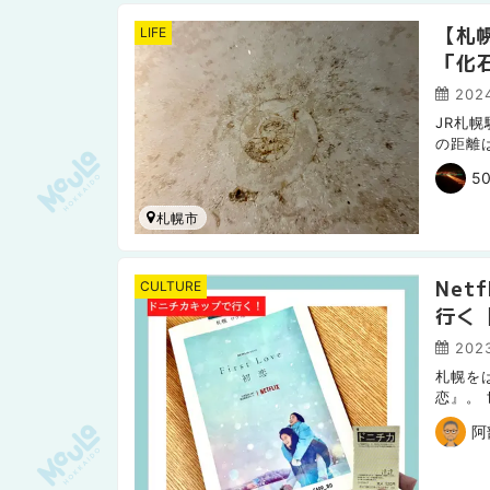
【札
LIFE
「化
202
JR札
の距離
が楽し
50
札幌市
Net
CULTURE
行く
2023
札幌をは
恋』。
もちろ
阿