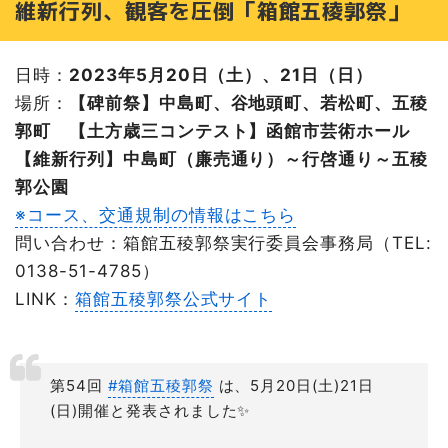
維新行列、観客を圧倒「箱館五稜郭祭」
日時：
2023年5月20日（土）、21日（日）
場所：
【碑前祭】中島町、谷地頭町、若松町、五稜
郭町
【土方歳三コンテスト】函館市芸術ホール
【維新行列】中島町（廉売通り）～行啓通り～五稜
郭公園
※コース、交通規制の情報はこちら
問い合わせ：箱館五稜郭祭実行委員会事務局（TEL:
0138-51-4785）
LINK：
箱館五稜郭祭公式サイト
第54回
#箱館五稜郭祭
は、5月20日(土)21日
(日)開催と発表されました✨