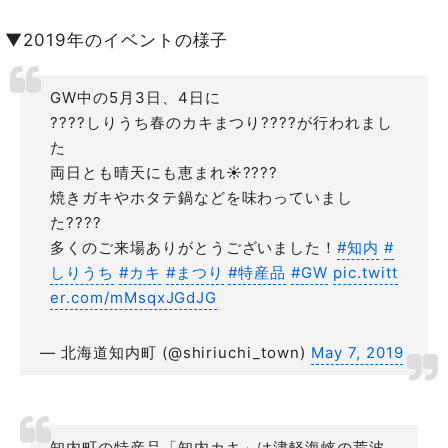
アニメーション美術の創造者「新・山本二三展」
▼2019年のイベントの様子
GW中の5月3日、4日に
????しりうち春のカキまつり????が行われまし
た
両日とも晴天にも恵まれ☀️????
焼きガキやホタテ鍋などを味わっていまし
た????
多くのご来場ありがとうございました！
#知内
#
しりうち
#カキ
#まつり
#特産品
#GW
pic.twitt
er.com/mMsqxJGdJG
— 北海道知内町 (@shiriuchi_town)
May 7, 2019
知内町の特産品「知内カキ」は津軽海峡の荒波