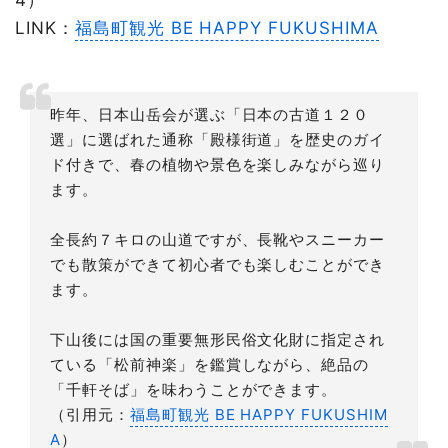
LINK：
福島町観光 BE HAPPY FUKUSHIMA
昨年、日本山岳会が選ぶ「日本の古道１２０
選」に選ばれた通称「殿様街道」を歴史のガイ
ド付きで、春の植物や景色を楽しみながら巡り
ます。
全長約７キロの山道ですが、長靴やスニーカー
でも散策ができて初心者でも楽しむことができ
ます。
下山後には国の重要無形民俗文化財に指定され
ている「松前神楽」を鑑賞しながら、絶品の
「千軒そば」を味わうことができます。
（引用元：
福島町観光 BE HAPPY FUKUSHIM
A
）