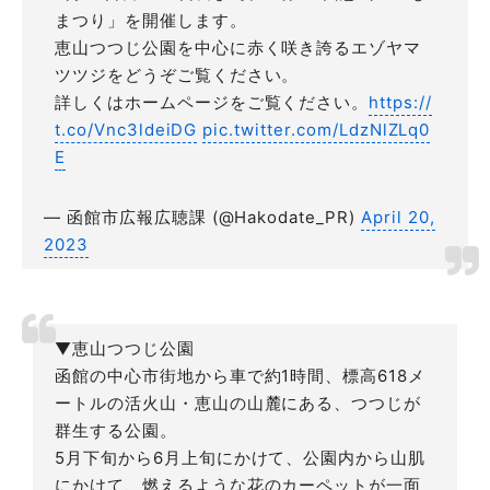
まつり」を開催します。
恵山つつじ公園を中心に赤く咲き誇るエゾヤマ
ツツジをどうぞご覧ください。
詳しくはホームページをご覧ください。
https://
t.co/Vnc3ldeiDG
pic.twitter.com/LdzNlZLq0
E
— 函館市広報広聴課 (@Hakodate_PR)
April 20,
2023
▼恵山つつじ公園
函館の中心市街地から車で約1時間、標高618メ
ートルの活火山・恵山の山麓にある、つつじが
群生する公園。
5月下旬から6月上旬にかけて、公園内から山肌
にかけて、燃えるような花のカーペットが一面