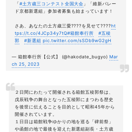
「
#土方歳三コンテスト全国大会
」「維新パレー
ド京都新選組」参加者募集も始まっています！
さあ、あなたの土方歳三愛????を見せて????
ht
tps://t.co/4JCp34y7tQ
#箱館奉行所
#五稜
郭
#新選組
pic.twitter.com/sSDb9wG2gH
— 箱館奉行所【公式】 (@hakodate_bugyo)
Mar
ch 25, 2023
２日間にわたって開催される箱館五稜郭祭は、
戊辰戦争の舞台となった五稜郭にまつわる歴史
を後世に伝えることを目的として昭和45年から
開催されています。
１日目は箱館戦争ゆかりの地を巡る「碑前祭」
や函館の地で最後を迎えた新選組副長・土方歳