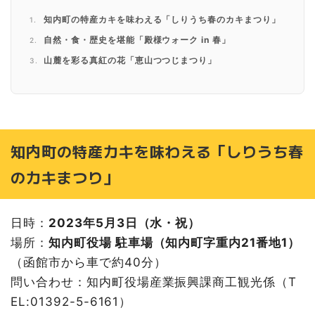
知内町の特産カキを味わえる「しりうち春のカキまつり」
自然・食・歴史を堪能「殿様ウォーク in 春」
山麓を彩る真紅の花「恵山つつじまつり」
女性だけの熱い戦い！「女だけの相撲大会」
郷土芸能に歌謡ショー「玉川公園水仙まつり」
維新行列、観客を圧倒「箱館五稜郭祭」
街を楽しみながら飲み＆食べ歩き「函館西部地区 バル街」
知内町の特産カキを味わえる「しりうち春
特産品を販売「しかべ間歇泉 わくわくサンデー!!」
のカキまつり」
１万本の桜は必見「松前さくらまつり」
歴史ある公園で「五稜郭公園・函館公園のお花見」
日時：
2023年5月3日（水・祝）
道南最大級の桜イベント「北斗桜回廊」
場所：
知内町役場 駐車場（知内町字重内21番地1）
満開の桜でお花見「もりまち桜まつり」
（函館市から車で約40分）
宿泊と食事、海洋体験が楽しめる「かもめ島マリンピング
～海と日本PROJECT～」
問い合わせ：知内町役場産業振興課商工観光係（T
温泉でくつろぐサルたちが人気「サル山温泉」
EL:01392-5-6161）