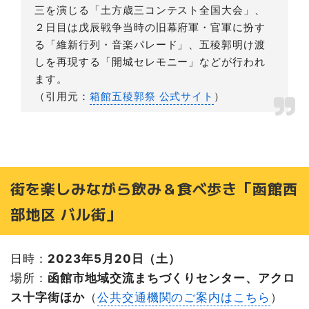
三を演じる「土方歳三コンテスト全国大会」、
２日目は戊辰戦争当時の旧幕府軍・官軍に扮す
る「維新行列・音楽パレード」、五稜郭明け渡
しを再現する「開城セレモニー」などが行われ
ます。
（引用元：
箱館五稜郭祭 公式サイト
）
街を楽しみながら飲み＆食べ歩き「函館西
部地区 バル街」
日時：
2023年5月20日（土）
場所：
函館市地域交流まちづくりセンター、アクロ
ス十字街ほか
（
公共交通機関のご案内はこちら
）