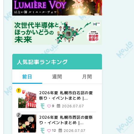
人気記事ランキング
前日
週間
月間
2026年夏 札幌市白石区の夏
2026年夏 札幌市西区の夏祭
【2026年最新】札幌のおすす
祭り・イベントまとめ |
り・イベントまとめ |
めビアガーデン｜オープン日
MouLa HOKKAIDO
MouLa HOKKAIDO
順に徹底紹介！大通公園から
9
2026.07.07
12
24
2026.07.07
2026.06.19
穴場テラスまで | MouLa
HOKKAIDO
2026年夏 札幌市西区の夏祭
【2026年最新】札幌のおすす
2026年夏 札幌市北区の夏祭
り・イベントまとめ |
めビアガーデン｜オープン日
り・イベントまとめ |
MouLa HOKKAIDO
順に徹底紹介！大通公園から
MouLa HOKKAIDO
12
2026.07.07
24
9
2026.07.07
2026.06.19
穴場テラスまで | MouLa