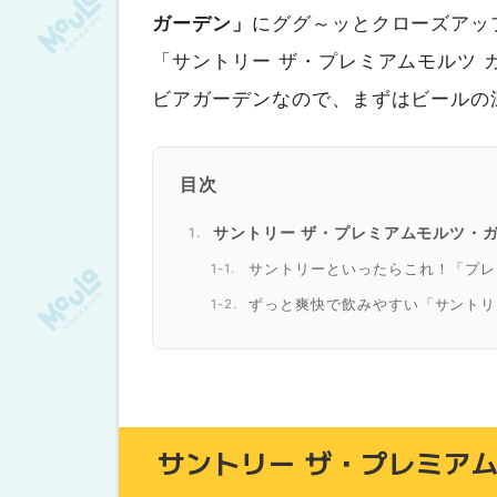
ガーデン」
にググ～ッとクローズアッ
「サントリー ザ・プレミアムモルツ 
ビアガーデンなので、まずはビールの
目次
サントリー ザ・プレミアムモルツ・
サントリーといったらこれ！「プレ
ずっと爽快で飲みやすい「サントリ
大勢で楽しみたいあなたには「サン
4年ぶりに復活！「3リットルタワ
ビール以外も楽しめる！「ジムビー
サントリー ザ・プレミアムモルツ・
サントリー ザ・プレミア
下國伸シェフ監修「北海道名物 漬