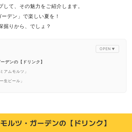
プして、その魅力をご紹介します。
ガーデン」で楽しい夏を！
深掘りから、でしょ？
ガーデンの【ドリンク】
ミアムモルツ」
ー生ビール」
トリー ザ・プレミアム・モルツ１０リッタル」
ーピッチャーザ・プレミアム・モルツ」
ムハイボール」・「ビアボール」
ガーデンの【フード】
ムモルツ・ガーデンの【ドリンク】
込みジンギスカンのおろしそビスクソース」