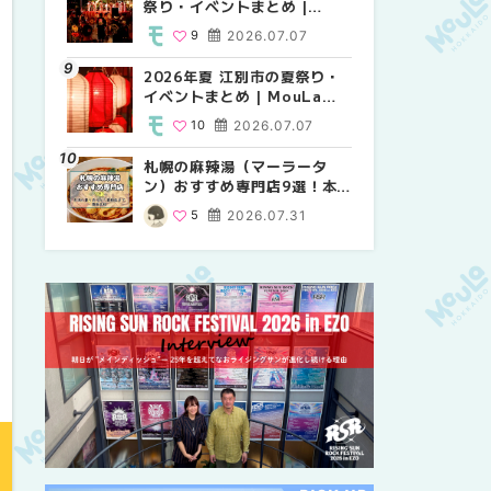
祭り・イベントまとめ |
り・イベントまとめ |
祭り・イベントまとめ |
MouLa HOKKAIDO
MouLa HOKKAIDO
MouLa HOKKAIDO
9
2026.07.07
8
9
2026.07.07
2026.07.07
2026年夏 江別市の夏祭り・
2026年夏 札幌市中央区の夏
【新千歳空港】新カードラウ
イベントまとめ | MouLa
祭り・イベントまとめ |
ンジが開業。「SUPER
HOKKAIDO
MouLa HOKKAIDO
LOUNGE ANNEX（スーパー
10
2026.07.07
9
18
2026.07.07
2025.08.13
ラウンジアネックス）」をご
紹介！！ | MouLa
札幌の麻辣湯（マーラータ
2026年夏 恵庭市・千歳市の
2026年夏 札幌市南区の夏祭
HOKKAIDO
ン）おすすめ専門店9選！本
夏祭り・イベントまとめ |
り・イベントまとめ |
場の量り売りから最新店まで
MouLa HOKKAIDO
MouLa HOKKAIDO
5
2026.07.31
9
8
2026.07.07
2026.07.07
徹底比較 | MouLa
HOKKAIDO