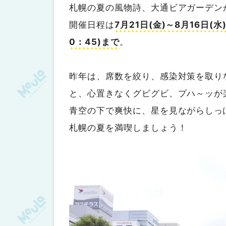
札幌の夏の風物詩、大通ビアガーデン
開催日程は
7月21日(金)～8月16日(水
0：45)まで
。
昨年は、席数を絞り、感染対策を取り
と、心置きなくグビグビ、プハ～ッが
青空の下で爽快に、星を見ながらしっ
札幌の夏を満喫しましょう！