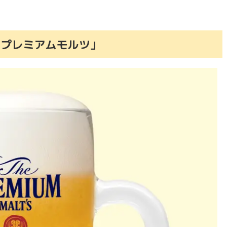
山わさび＆ちゃんちゃん焼きソース」
る下國シェフ限定メニュー
「プレミアムモルツ」
さん！
ましょう！