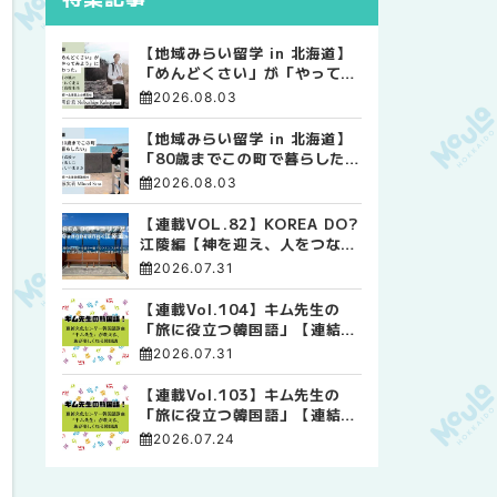
【地域みらい留学 in 北海道】
「めんどくさい」が「やってみ
よう」に変わった。 十勝の風
2026.08.03
に吹かれて走る、僕の泥臭くて
自由な高校生活
【地域みらい留学 in 北海道】
「80歳までこの町で暮らした
い」 標津高校で踏み出した、
2026.08.03
私らしい生き方
【連載VOL.82】KOREA DO?
江陵編【神を迎え、人をつなぐ
時間 ― 江陵端午祭 】
2026.07.31
【連載Vol.104】キム先生の
「旅に役立つ韓国語」【連結語
尾について その4】
2026.07.31
【連載Vol.103】キム先生の
「旅に役立つ韓国語」【連結語
尾について その3】
2026.07.24