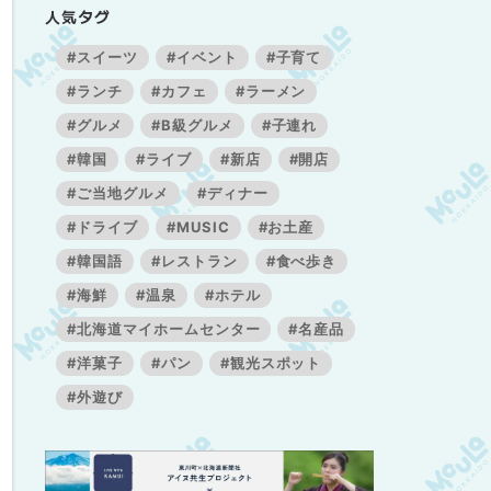
人気タグ
#スイーツ
#イベント
#子育て
#ランチ
#カフェ
#ラーメン
#グルメ
#B級グルメ
#子連れ
#韓国
#ライブ
#新店
#開店
#ご当地グルメ
#ディナー
#ドライブ
#MUSIC
#お土産
#韓国語
#レストラン
#食べ歩き
#海鮮
#温泉
#ホテル
#北海道マイホームセンター
#名産品
#洋菓子
#パン
#観光スポット
#外遊び