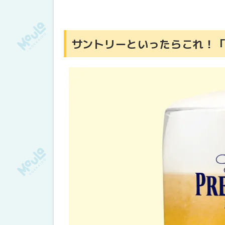
下國伸シェフ監修「北海道ザンギの
予約席の「ガーデンバー」で楽しめ
サントリーといったらこれ！
まだまだビールに合うフードがたく
事前予約がダンゼンお得！
大通ビアガーデンで札幌の夏を満喫し