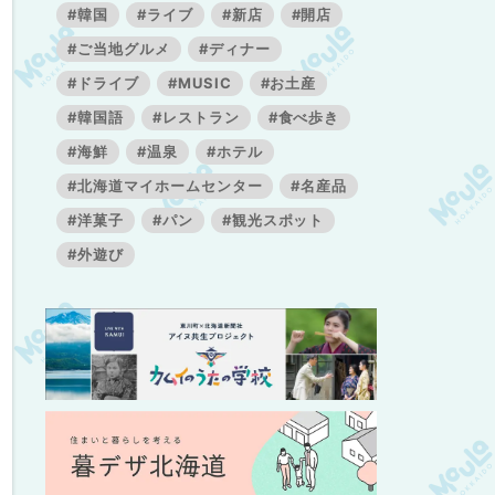
#韓国
#ライブ
#新店
#開店
#ご当地グルメ
#ディナー
#ドライブ
#MUSIC
#お土産
#韓国語
#レストラン
#食べ歩き
#海鮮
#温泉
#ホテル
#北海道マイホームセンター
#名産品
#洋菓子
#パン
#観光スポット
#外遊び