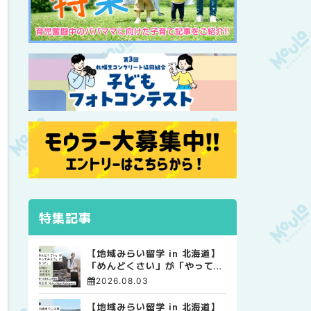
特集記事
【地域みらい留学 in 北海道】
「めんどくさい」が「やってみ
よう」に変わった。 十勝の風
2026.08.03
に吹かれて走る、僕の泥臭くて
自由な高校生活
【地域みらい留学 in 北海道】