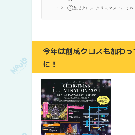
②創成クロス クリスマスイルミネ
③サッポロガーデンパーク ウィン
④アリオ札幌
映画鑑賞券や商品券が当たるSNSキ
今年は創成クロスも加わっ
に！