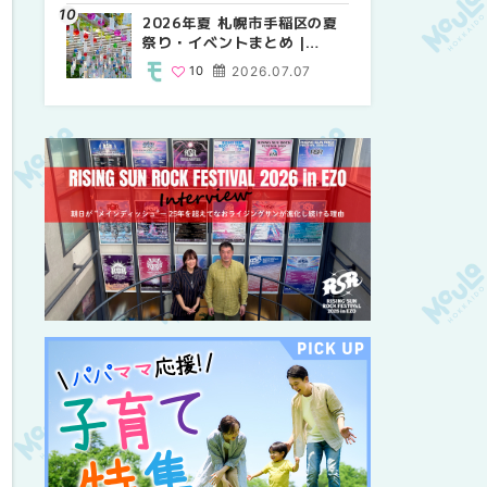
紹介！！ | MouLa
2026年夏 札幌市手稲区の夏
2026年夏 恵庭市・千歳市の
2026年夏 札幌市豊平区の夏
HOKKAIDO
祭り・イベントまとめ |
夏祭り・イベントまとめ |
祭り・イベントまとめ |
MouLa HOKKAIDO
MouLa HOKKAIDO
MouLa HOKKAIDO
10
2026.07.07
9
9
2026.07.07
2026.07.07