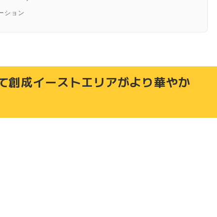
ーション
ターイルミネーション
ャンペーンが開催中！
て創成イーストエリアがより華やか