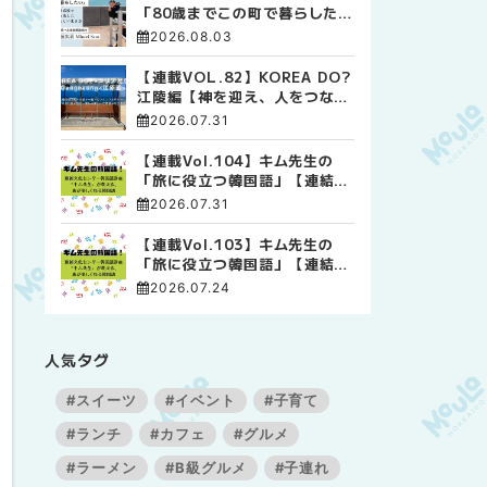
「80歳までこの町で暮らした
い」 標津高校で踏み出した、
2026.08.03
私らしい生き方
【連載VOL.82】KOREA DO?
江陵編【神を迎え、人をつなぐ
時間 ― 江陵端午祭 】
2026.07.31
【連載Vol.104】キム先生の
「旅に役立つ韓国語」【連結語
尾について その4】
2026.07.31
【連載Vol.103】キム先生の
「旅に役立つ韓国語」【連結語
尾について その3】
2026.07.24
人気タグ
#スイーツ
#イベント
#子育て
#ランチ
#カフェ
#グルメ
#ラーメン
#B級グルメ
#子連れ