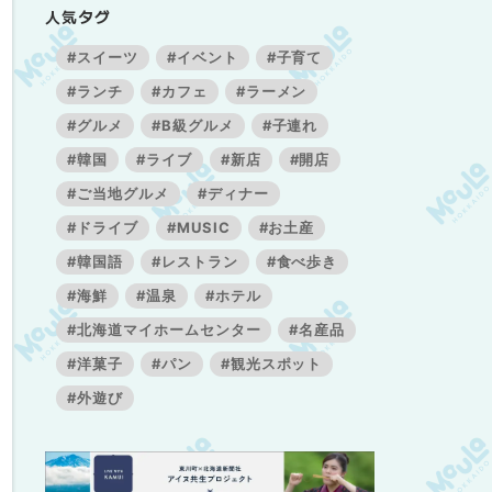
人気タグ
#スイーツ
#イベント
#子育て
#ランチ
#カフェ
#ラーメン
#グルメ
#B級グルメ
#子連れ
#韓国
#ライブ
#新店
#開店
#ご当地グルメ
#ディナー
#ドライブ
#MUSIC
#お土産
#韓国語
#レストラン
#食べ歩き
#海鮮
#温泉
#ホテル
#北海道マイホームセンター
#名産品
#洋菓子
#パン
#観光スポット
#外遊び