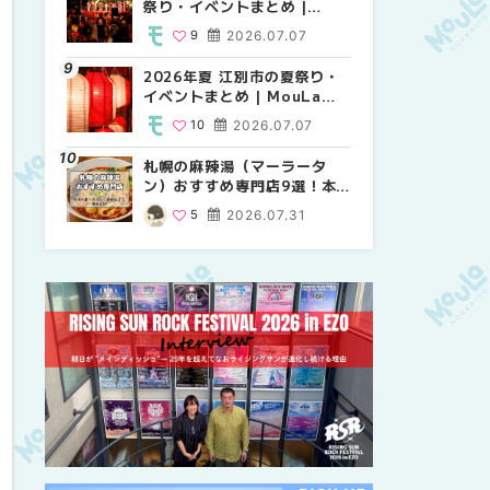
祭り・イベントまとめ |
り・イベントまとめ |
祭り・イベントまとめ |
MouLa HOKKAIDO
MouLa HOKKAIDO
MouLa HOKKAIDO
9
2026.07.07
8
9
2026.07.07
2026.07.07
2026年夏 江別市の夏祭り・
2026年夏 札幌市中央区の夏
【新千歳空港】新カードラウ
イベントまとめ | MouLa
祭り・イベントまとめ |
ンジが開業。「SUPER
HOKKAIDO
MouLa HOKKAIDO
LOUNGE ANNEX（スーパー
10
2026.07.07
9
18
2026.07.07
2025.08.13
ラウンジアネックス）」をご
紹介！！ | MouLa
札幌の麻辣湯（マーラータ
2026年夏 恵庭市・千歳市の
2026年夏 札幌市南区の夏祭
HOKKAIDO
ン）おすすめ専門店9選！本
夏祭り・イベントまとめ |
り・イベントまとめ |
場の量り売りから最新店まで
MouLa HOKKAIDO
MouLa HOKKAIDO
5
2026.07.31
9
8
2026.07.07
2026.07.07
徹底比較 | MouLa
HOKKAIDO