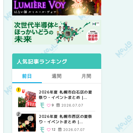
人気記事ランキング
前日
週間
月間
2026年夏 札幌市白石区の夏
2026年夏 札幌市西区の夏祭
【2026年最新】札幌のおすす
祭り・イベントまとめ |
り・イベントまとめ |
めビアガーデン｜オープン日
MouLa HOKKAIDO
MouLa HOKKAIDO
順に徹底紹介！大通公園から
9
2026.07.07
12
24
2026.07.07
2026.06.19
穴場テラスまで | MouLa
HOKKAIDO
2026年夏 札幌市西区の夏祭
【2026年最新】札幌のおすす
2026年夏 札幌市北区の夏祭
り・イベントまとめ |
めビアガーデン｜オープン日
り・イベントまとめ |
MouLa HOKKAIDO
順に徹底紹介！大通公園から
MouLa HOKKAIDO
12
2026.07.07
24
9
2026.07.07
2026.06.19
穴場テラスまで | MouLa