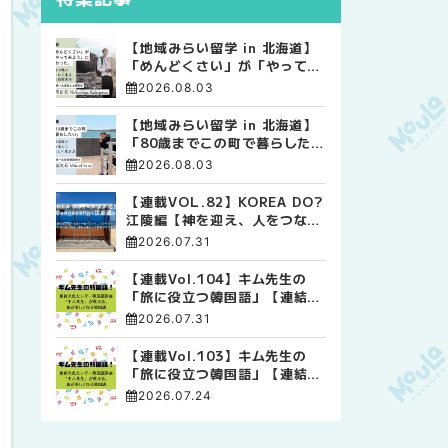
【地域みらい留学 in 北海道】
「めんどくさい」が「やってみ
よう」に変わった。 十勝の風
2026.08.03
に吹かれて走る、僕の泥臭くて
自由な高校生活
【地域みらい留学 in 北海道】
「80歳までこの町で暮らした
い」 標津高校で踏み出した、
2026.08.03
私らしい生き方
【連載VOL.82】KOREA DO?
江陵編【神を迎え、人をつなぐ
時間 ― 江陵端午祭 】
2026.07.31
【連載Vol.104】キム先生の
「旅に役立つ韓国語」【連結語
尾について その4】
2026.07.31
【連載Vol.103】キム先生の
「旅に役立つ韓国語」【連結語
尾について その3】
2026.07.24