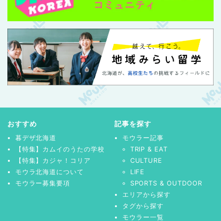
おすすめ
記事を探す
暮デザ北海道
モウラー記事
【特集】カムイのうたの学校
TRIP & EAT
【特集】カジャ！コリア
CULTURE
モウラ北海道について
LIFE
モウラー募集要項
SPORTS & OUTDOOR
エリアから探す
タグから探す
モウラー一覧