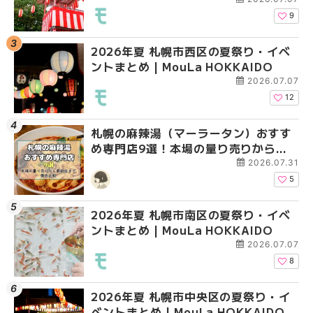
9
2026年夏 札幌市西区の夏祭り・イベ
2026年夏 札幌市北区
2026年夏 札幌市白石
ントまとめ | MouLa HOKKAIDO
ントまとめ | MouLa H
ベントまとめ | MouLa 
2026.07.07
12
札幌の麻辣湯（マーラータン）おすす
2026年夏 札幌市手稲
2026年夏 札幌市西区
め専門店9選！本場の量り売りから最
ベントまとめ | MouLa 
ントまとめ | MouLa H
新店まで徹底比較 | MouLa
2026.07.31
HOKKAIDO
5
2026年夏 札幌市南区の夏祭り・イベ
2026年夏 札幌市白石
2026年夏 札幌市手稲
ントまとめ | MouLa HOKKAIDO
ベントまとめ | MouLa 
ベントまとめ | MouLa 
2026.07.07
8
2026年夏 札幌市中央区の夏祭り・イ
2026年夏 札幌市清田
札幌の麻辣湯（マーラ
ベントまとめ | MouLa HOKKAIDO
ベントまとめ | MouLa 
め専門店6選！本場の量