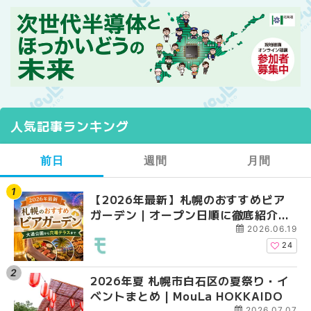
人気記事ランキング
前日
週間
月間
【2026年最新】札幌のおすすめビア
【2026年最新】札幌
【2026年最新】札幌
ガーデン｜オープン日順に徹底紹介！
ガーデン｜オープン日
ガーデン｜オープン日
大通公園から穴場テラスまで | MouLa
大通公園から穴場テラスまで
大通公園から穴場テラスまで
2026.06.19
HOKKAIDO
HOKKAIDO
HOKKAIDO
24
2026年夏 札幌市白石区の夏祭り・イ
2026年夏 札幌市西区
2026年夏 札幌市北区
ベントまとめ | MouLa HOKKAIDO
ントまとめ | MouLa H
ントまとめ | MouLa H
2026.07.07