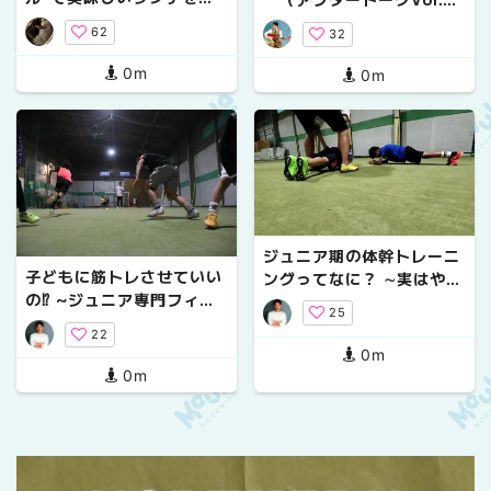
【４選】
６）
62
32
0m
0m
ジュニア期の体幹トレーニ
子どもに筋トレさせていい
ングってなに？ ∼実はやる
の⁉ ~ジュニア専門フィジ
だけ無駄なトレーニングが
25
カルトレーナーが教える正
あった⁉∼
22
しい筋トレ・睡眠・食事の
0m
考え方~
0m