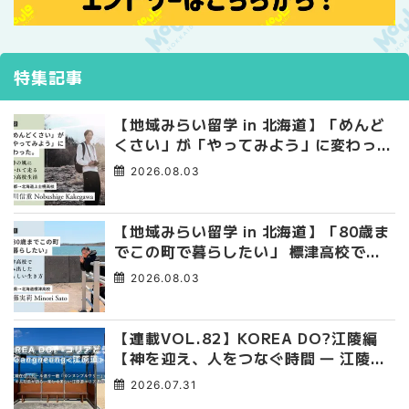
特集記事
【地域みらい留学 in 北海道】「めんど
くさい」が「やってみよう」に変わっ
た。 十勝の風に吹かれて走る、僕の泥
2026.08.03
臭くて自由な高校生活
【地域みらい留学 in 北海道】「80歳ま
でこの町で暮らしたい」 標津高校で踏
み出した、私らしい生き方
2026.08.03
【連載VOL.82】KOREA DO?江陵編
【神を迎え、人をつなぐ時間 ― 江陵端
午祭 】
2026.07.31