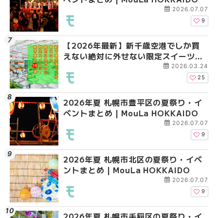
新店まで徹底比較 | Mo
2026.07.07
HOKKAIDO
9
【2026年最新】新千歳空港でしか買
2026年夏 札幌市南区
2026年夏 札幌市清田
えない絶対に外せない限定スイーツ・
ントまとめ | MouLa H
ベントまとめ | MouLa 
焼き菓子18選 | MouLa HOKKAIDO
2026.03.24
25
2026年夏 札幌市豊平区の夏祭り・イ
2026年夏 札幌市豊平
【2026年最新】新千
ベントまとめ | MouLa HOKKAIDO
ベントまとめ | MouLa 
えない絶対に外せない
焼き菓子18選 | MouLa
2026.07.07
9
2026年夏 札幌市北区の夏祭り・イベ
2026年夏 札幌市中央
【新千歳空港】新カー
ントまとめ | MouLa HOKKAIDO
ベントまとめ | MouLa 
業。「SUPER LOUNG
ーパーラウンジアネッ
2026.07.07
介！！ | MouLa HOKK
9
2026年夏 札幌市手稲区の夏祭り・イ
2026年夏 恵庭市・千
2026年夏 札幌市豊平