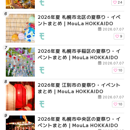
HOKKAIDO
24
2026年夏 札幌市北区の夏祭り・イベ
2026年夏 札幌市清田
2026年夏 札幌市清田
ントまとめ | MouLa HOKKAIDO
ベントまとめ | MouLa 
ベントまとめ | MouLa 
2026.07.07
9
2026年夏 札幌市手稲区の夏祭り・イ
2026年夏 札幌市豊平
札幌の麻辣湯（マーラ
ベントまとめ | MouLa HOKKAIDO
ベントまとめ | MouLa 
め専門店6選！本場の量
新店まで徹底比較 | Mo
2026.07.07
HOKKAIDO
10
2026年夏 江別市の夏祭り・イベント
2026年夏 札幌市南区
2026年夏 札幌市豊平
まとめ | MouLa HOKKAIDO
ントまとめ | MouLa H
ベントまとめ | MouLa 
2026.07.07
10
2026年夏 札幌市中央区の夏祭り・イ
2026年夏 札幌市中央
【新千歳空港】新カー
ベントまとめ | MouLa HOKKAIDO
ベントまとめ | MouLa 
業。「SUPER LOUNG