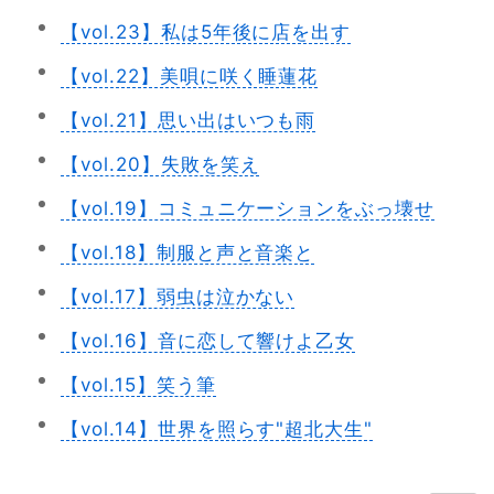
【vol.23】私は5年後に店を出す
【vol.22】美唄に咲く睡蓮花
【vol.21】思い出はいつも雨
【vol.20】失敗を笑え
【vol.19】コミュニケーションをぶっ壊せ
【vol.18】制服と声と音楽と
【vol.17】弱虫は泣かない
【vol.16】音に恋して響けよ乙女
【vol.15】笑う筆
【vol.14】世界を照らす"超北大生"