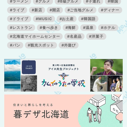
#ラーメン
#グルメ
#B級グルメ
#子連れ
#韓国
#ライブ
#新店
#開店
#ご当地グルメ
#ディナー
#ドライブ
#MUSIC
#お土産
#韓国語
#レストラン
#食べ歩き
#海鮮
#温泉
#ホテル
#北海道マイホームセンター
#名産品
#洋菓子
#パン
#観光スポット
#外遊び