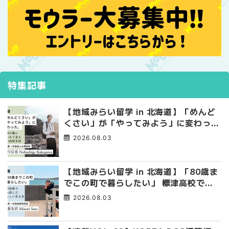
特集記事
【地域みらい留学 in 北海道】「めんど
くさい」が「やってみよう」に変わっ
た。 十勝の風に吹かれて走る、僕の泥
2026.08.03
臭くて自由な高校生活
【地域みらい留学 in 北海道】「80歳ま
でこの町で暮らしたい」 標津高校で踏
み出した、私らしい生き方
2026.08.03