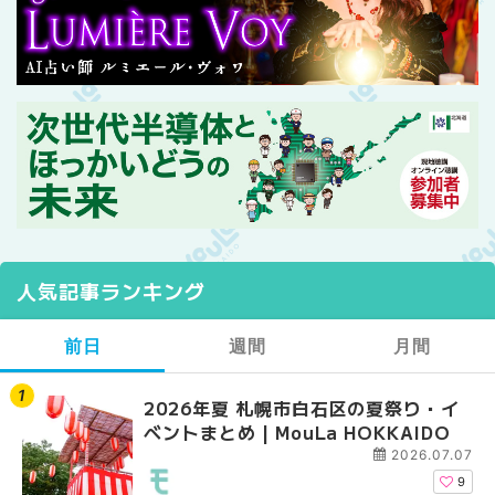
人気記事ランキング
前日
週間
月間
2026年夏 札幌市白石区の夏祭り・イ
2026年夏 札幌市西区
【2026年最新】札幌
ベントまとめ | MouLa HOKKAIDO
ントまとめ | MouLa H
ガーデン｜オープン日
大通公園から穴場テラスまで
2026.07.07
HOKKAIDO
9