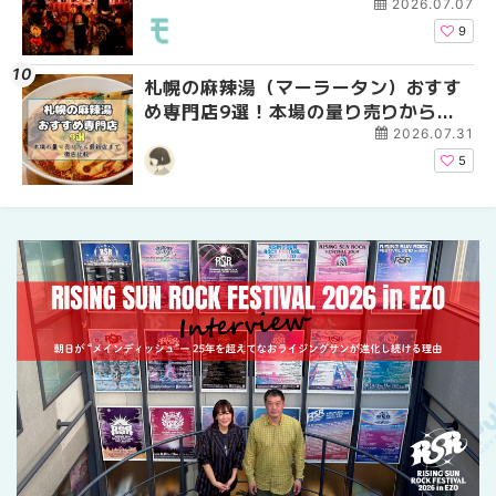
ーパーラウンジアネッ
2026.07.07
介！！ | MouLa HOKK
9
札幌の麻辣湯（マーラータン）おすす
2026年夏 恵庭市・千
2026年夏 札幌市南区
め専門店9選！本場の量り売りから最
イベントまとめ | MouL
ントまとめ | MouLa H
新店まで徹底比較 | MouLa
2026.07.31
HOKKAIDO
5