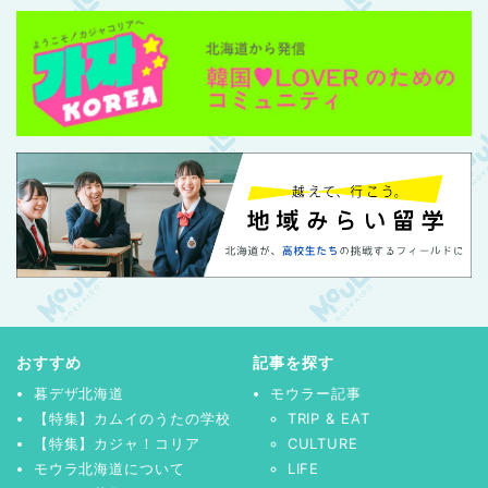
おすすめ
記事を探す
暮デザ北海道
モウラー記事
【特集】カムイのうたの学校
TRIP & EAT
【特集】カジャ！コリア
CULTURE
モウラ北海道について
LIFE