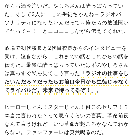
がらお酒を注いだ。やしろさんは酔っぱらってい
た。そして2人に「この生徒ちゃんね～ラジオパー
ソナリティになりたいんだって～俺たちの放送聞い
てたって～！」とニコニコしながら伝えてくれた。
酒場で初代校長と2代目校長からのインタビューを
受け、泣きながら、これまでの話とこれからの話を
伝えた。最後に酔っぱらっていたはずのやしろさん
は真っすぐ私を見てこう言った
「ラジオの仕事をし
たいんだろ？だったらお前は今日から生徒じゃなく
てライバルだ。未来で待ってるぞ！」
。
ヒーローじゃん！スターじゃん！何このセリフ！？
本当に言われた？って思うくらいの言葉。革命前夜
なんて言うけれど、いつ革命が起こるかなんてわか
らない。ファンファーレは突然鳴るのだ。