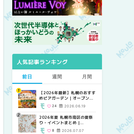
人気記事ランキング
前日
週間
月間
【2026年最新】札幌のおすす
【2026年最新】札幌のおすす
【2026年最新】札幌のおすす
めビアガーデン｜オープン日
めビアガーデン｜オープン日
めビアガーデン｜オープン日
順に徹底紹介！大通公園から
順に徹底紹介！大通公園から
順に徹底紹介！大通公園から
24
2026.06.19
24
24
2026.06.19
2026.06.19
穴場テラスまで | MouLa
穴場テラスまで | MouLa
穴場テラスまで | MouLa
HOKKAIDO
HOKKAIDO
HOKKAIDO
2026年夏 札幌市南区の夏祭
2026年夏 札幌市西区の夏祭
2026年夏 札幌市北区の夏祭
り・イベントまとめ |
り・イベントまとめ |
り・イベントまとめ |
MouLa HOKKAIDO
MouLa HOKKAIDO
MouLa HOKKAIDO
8
2026.07.07
12
9
2026.07.07
2026.07.07