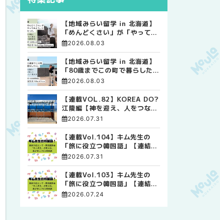
【地域みらい留学 in 北海道】
「めんどくさい」が「やってみ
よう」に変わった。 十勝の風
2026.08.03
に吹かれて走る、僕の泥臭くて
自由な高校生活
【地域みらい留学 in 北海道】
「80歳までこの町で暮らした
い」 標津高校で踏み出した、
2026.08.03
私らしい生き方
【連載VOL.82】KOREA DO?
江陵編【神を迎え、人をつなぐ
時間 ― 江陵端午祭 】
2026.07.31
【連載Vol.104】キム先生の
「旅に役立つ韓国語」【連結語
尾について その4】
2026.07.31
【連載Vol.103】キム先生の
「旅に役立つ韓国語」【連結語
尾について その3】
2026.07.24