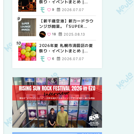
祭り・イベントまとめ |
祭り・イベントまとめ |
しか買えない絶対に外せない
MouLa HOKKAIDO
MouLa HOKKAIDO
限定スイーツ・焼き菓子18選
9
2026.07.07
9
25
2026.07.07
2026.03.24
| MouLa HOKKAIDO
【新千歳空港】新カードラウ
2026年夏 札幌市中央区の夏
【新千歳空港】新カードラウ
ンジが開業。「SUPER
祭り・イベントまとめ |
ンジが開業。「SUPER
LOUNGE ANNEX（スーパー
MouLa HOKKAIDO
LOUNGE ANNEX（スーパー
18
2025.08.13
9
18
2026.07.07
2025.08.13
ラウンジアネックス）」をご
ラウンジアネックス）」をご
紹介！！ | MouLa
紹介！！ | MouLa
2026年夏 札幌市清田区の夏
2026年夏 恵庭市・千歳市の
2026年夏 札幌市豊平区の夏
HOKKAIDO
HOKKAIDO
祭り・イベントまとめ |
夏祭り・イベントまとめ |
祭り・イベントまとめ |
MouLa HOKKAIDO
MouLa HOKKAIDO
MouLa HOKKAIDO
6
2026.07.07
9
9
2026.07.07
2026.07.07