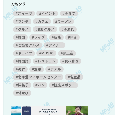
人気タグ
#スイーツ
#イベント
#子育て
#ランチ
#カフェ
#ラーメン
#グルメ
#B級グルメ
#子連れ
#韓国
#ライブ
#新店
#開店
#ご当地グルメ
#ディナー
#ドライブ
#MUSIC
#お土産
#韓国語
#レストラン
#食べ歩き
#海鮮
#温泉
#ホテル
#北海道マイホームセンター
#名産品
#洋菓子
#パン
#観光スポット
#外遊び