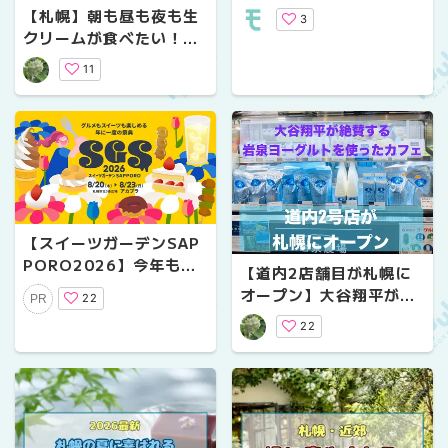
9選｜夏祭りからグルメ
【札幌】朝も昼も夜も生
3
フェスまで見逃せない！
クリームが食べたい！お
すすめスイーツ３選
11
【スイーツガーデンSAP
PORO2026】今年もア
【道内2店舗目が札幌に
カプラで8/20～23の4
オープン】大谷翔平が世
22
PR
日間開催！
界一だと絶賛した「岩泉
22
ヨーグルト」＆カフェ｜
「岩泉Cafe スーパーア
ークスエクストラ店」