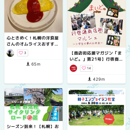
心ときめく！札幌の洋食屋
さんのオムライスおすすめ
3選
【商店街応援マガジン「ま
3
いど。」第21号】行啓商店
65m
街「マルシェ」～小学生の
14
夢のお弁当～
429m
シーズン到来！【札幌】お