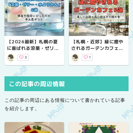
【2026最新】札幌の夏
【札幌・近郊】緑に癒や
に喜ばれる涼菓・ゼリ
されるガーデンカフェ5
ー・水ようかん6選！｜
選！美しいお庭と森に囲
3
1
帰省や挨拶にぴったりの
まれた隠れ家
手土産ギフト
この記事の周辺情報
この記事の周辺にある情報について書かれている記事
を紹介します。