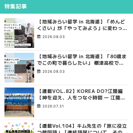
特集記事
【地域みらい留学 in 北海道】「めんど
くさい」が「やってみよう」に変わっ
た。 十勝の風に吹かれて走る、僕の泥
2026.08.03
臭くて自由な高校生活
【地域みらい留学 in 北海道】「80歳ま
でこの町で暮らしたい」 標津高校で踏
み出した、私らしい生き方
2026.08.03
【連載VOL.82】KOREA DO?江陵編
【神を迎え、人をつなぐ時間 ― 江陵端
午祭 】
2026.07.31
【連載Vol.104】キム先生の「旅に役立
つ韓国語」【連結語尾について その