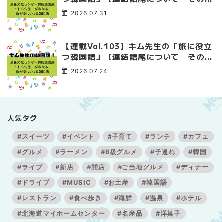
4】
2026.07.31
【連載Vol.103】キム先生の「旅に役立
つ韓国語」【連結語尾について その
3】
2026.07.24
人気タグ
#スイーツ
#イベント
#子育て
#ランチ
#カフェ
#グルメ
#ラーメン
#B級グルメ
#子連れ
#韓国
#ライブ
#新店
#開店
#ご当地グルメ
#ディナー
#ドライブ
#MUSIC
#お土産
#韓国語
#レストラン
#食べ歩き
#海鮮
#温泉
#ホテル
#北海道マイホームセンター
#名産品
#洋菓子