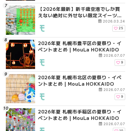
【2026年最新】新千歳空港でしか買
2026年夏 札幌市南区
2026年夏 札幌市清田
えない絶対に外せない限定スイーツ・
ントまとめ | MouLa H
ベントまとめ | MouLa 
焼き菓子18選 | MouLa HOKKAIDO
2026.03.24
25
2026年夏 札幌市豊平区の夏祭り・イ
2026年夏 札幌市豊平
【2026年最新】新千
ベントまとめ | MouLa HOKKAIDO
ベントまとめ | MouLa 
えない絶対に外せない
焼き菓子18選 | MouLa
2026.07.07
9
2026年夏 札幌市北区の夏祭り・イベ
2026年夏 札幌市中央
【新千歳空港】新カー
ントまとめ | MouLa HOKKAIDO
ベントまとめ | MouLa 
業。「SUPER LOUNG
ーパーラウンジアネッ
2026.07.07
介！！ | MouLa HOKK
9
2026年夏 札幌市手稲区の夏祭り・イ
2026年夏 恵庭市・千
2026年夏 札幌市豊平
ベントまとめ | MouLa HOKKAIDO
イベントまとめ | MouL
ベントまとめ | MouLa 
2026.07.07
10