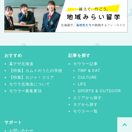
おすすめ
記事を探す
暮デザ北海道
モウラー記事
【特集】カムイのうたの学校
TRIP & EAT
【特集】カジャ！コリア
CULTURE
モウラ北海道について
LIFE
モウラー募集要項
SPORTS & OUTDOOR
エリアから探す
タグから探す
モウラー一覧
サポート
お問い合わせ