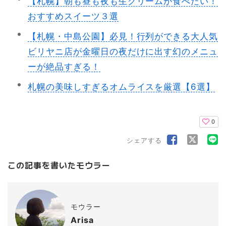
【札幌】朝も昼も夜も生クリームが食べたい！
おすすめスイーツ３選
【札幌・中島公園】必見！行列ができる大人気
ビリヤニ店が金曜日の夜だけに出す幻のメニュ
ーが絶品すぎる！
札幌の美味しすぎるオムライスを厳選【6選】
0
シェアする
この記事を書いたモウラー
モウラー
Arisa