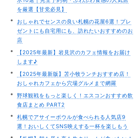
氷10選｜完全予約制・ふわふわ食感の人気店
を厳選【甘党必見】
おしゃれでセンスの良い札幌の花屋6選！プレ
ゼントにも自宅用にも、訪れたいおすすめのお
店
【2025年最新】岩見沢のカフェ情報をお届け
します♪
【2025年最新版】苫小牧ランチおすすめ店！
おしゃれカフェから穴場グルメまで網羅
野球観戦をもっと楽しく！エスコンおすすめ飲
食店まとめ PART2
札幌でアサイーボウルが食べられる人気店9
選！おいしくてSNS映えする一杯を楽しもう