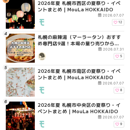
2026年夏 札幌市西区の夏祭り・イベ
2026年夏 札幌市北区
2026年夏 札幌市白石
ントまとめ | MouLa HOKKAIDO
ントまとめ | MouLa H
ベントまとめ | MouLa 
2026.07.07
12
札幌の麻辣湯（マーラータン）おすす
2026年夏 札幌市手稲
2026年夏 札幌市西区
め専門店9選！本場の量り売りから最
ベントまとめ | MouLa 
ントまとめ | MouLa H
新店まで徹底比較 | MouLa
2026.07.31
HOKKAIDO
5
2026年夏 札幌市南区の夏祭り・イベ
2026年夏 札幌市白石
2026年夏 札幌市手稲
ントまとめ | MouLa HOKKAIDO
ベントまとめ | MouLa 
ベントまとめ | MouLa 
2026.07.07
8
2026年夏 札幌市中央区の夏祭り・イ
2026年夏 札幌市清田
札幌の麻辣湯（マーラ
ベントまとめ | MouLa HOKKAIDO
ベントまとめ | MouLa 
め専門店6選！本場の量
新店まで徹底比較 | Mo
2026.07.07
HOKKAIDO
9