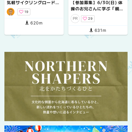
気軽サイクリングロード３
【参加募集】6/30(日) 体
選
操のお兄さんに学ぶ「親子
19
エンジョイラン教室」を中
29
PR
島公園で開催！
620m
631m