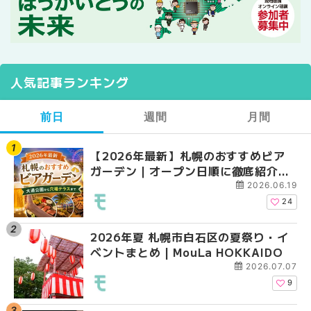
人気記事ランキング
前日
週間
月間
【2026年最新】札幌のおすすめビア
【2026年最新】札幌
【2026年最新】札幌
ガーデン｜オープン日順に徹底紹介！
ガーデン｜オープン日
ガーデン｜オープン日
大通公園から穴場テラスまで | MouLa
大通公園から穴場テラスまで
大通公園から穴場テラスまで
2026.06.19
HOKKAIDO
HOKKAIDO
HOKKAIDO
24
2026年夏 札幌市白石区の夏祭り・イ
2026年夏 札幌市西区
2026年夏 札幌市北区
ベントまとめ | MouLa HOKKAIDO
ントまとめ | MouLa H
ントまとめ | MouLa H
2026.07.07
9