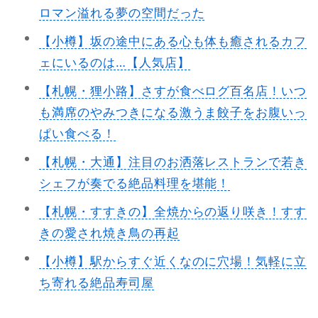
ロマン溢れる夢の空間だった
【小樽】坂の途中にある心も体も癒されるカフ
ェにいるのは…【人気店】
【札幌・狸小路】さすが食べログ百名店！いつ
も満席のやみつきになる激うま餃子をお腹いっ
ぱい食べる！
【札幌・大通】注目のお洒落レストランで若き
シェフが奏でる絶品料理を堪能！
【札幌・すすきの】全焼からの返り咲き！すす
きの愛され焼き鳥の再起
【小樽】駅からすぐ近くなのに穴場！気軽に立
ち寄れる絶品寿司屋