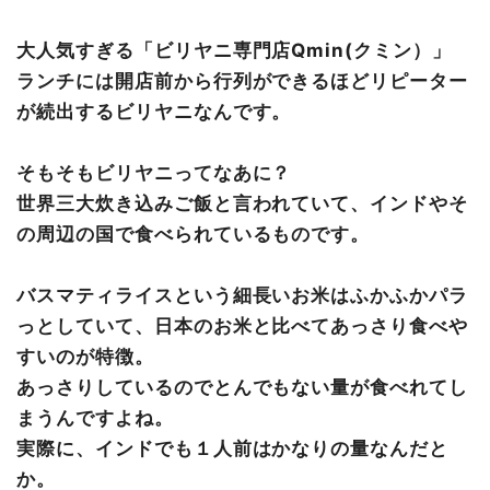
どれにするか悩んだらとりあえずコレ
限定ビリヤニは見逃すな！
大人気すぎる「ビリヤニ専門店Qmin(クミン）」
ビリヤニは王族の料理だった
ランチには開店前から行列ができるほどリピーター
店内のようす
が続出するビリヤニなんです。
実はスイーツがおすすめ！その訳とは？
店舗情報
そもそもビリヤニってなあに？
世界三大炊き込みご飯と言われていて、インドやそ
の周辺の国で食べられているものです。
バスマティライスという細長いお米はふかふかパラ
っとしていて、日本のお米と比べてあっさり食べや
すいのが特徴。
あっさりしているのでとんでもない量が食べれてし
まうんですよね。
実際に、インドでも１人前はかなりの量なんだと
か。