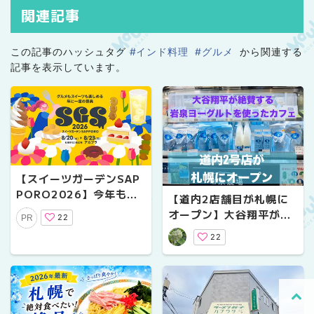
関連記事
この記事のハッシュタグ
#インド料理
#グルメ
から関連する
記事を表示しています。
【スイーツガーデンSAP
PORO2026】今年もア
【道内2店舗目が札幌に
カプラで8/20～23の4
オープン】大谷翔平が世
22
PR
日間開催！
界一だと絶賛した「岩泉
22
ヨーグルト」＆カフェ｜
「岩泉Cafe スーパーア
ークスエクストラ店」