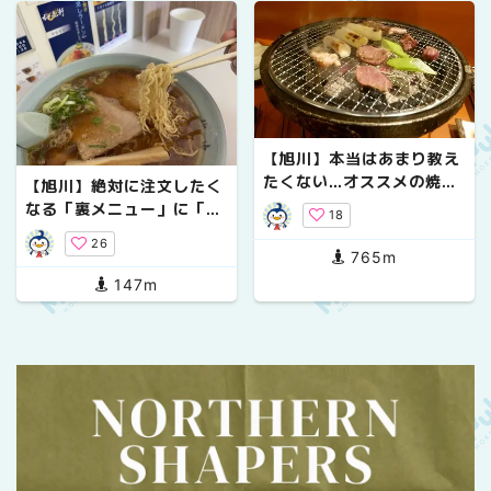
【旭川】本当はあまり教え
たくない…オススメの焼肉
【旭川】絶対に注文したく
店&居酒屋
なる「裏メニュー」に「1
18
日10食限定メニュー」【ラ
26
ーメン・カレー】
765m
147m