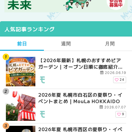
人気記事ランキング
前日
週間
月間
【2026年最新】札幌のおすすめビア
【2026年最新】札幌
【2026年最新】札幌
ガーデン｜オープン日順に徹底紹介！
ガーデン｜オープン日
ガーデン｜オープン日
大通公園から穴場テラスまで | MouLa
大通公園から穴場テラスまで
大通公園から穴場テラスまで
2026.06.19
HOKKAIDO
HOKKAIDO
HOKKAIDO
24
2026年夏 札幌市白石区の夏祭り・イ
2026年夏 札幌市西区
2026年夏 札幌市北区
ベントまとめ | MouLa HOKKAIDO
ントまとめ | MouLa H
ントまとめ | MouLa H
2026.07.07
9
2026年夏 札幌市西区の夏祭り・イベ
2026年夏 札幌市北区
2026年夏 札幌市西区