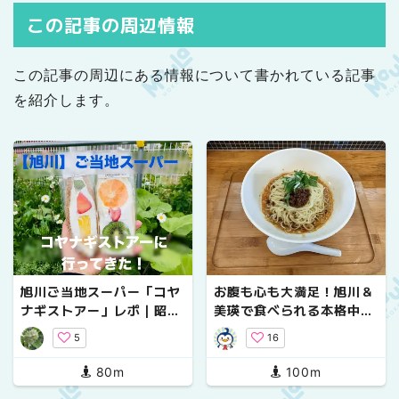
この記事の周辺情報
この記事の周辺にある情報について書かれている記事
を紹介します。
旭川ご当地スーパー「コヤ
お腹も心も大満足！旭川＆
ナギストアー」レポ｜昭和
美瑛で食べられる本格中華
47年創業・地元食材と手作
料理店３選
5
16
り惣菜が充実の人気店
80m
100m