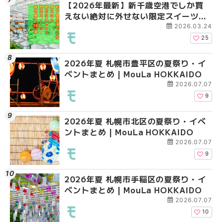
【2026年最新】新千歳空港でしか買
2026年夏 札幌市南区
2026年夏 札幌市清田
えない絶対に外せない限定スイーツ・
ントまとめ | MouLa H
ベントまとめ | MouLa 
焼き菓子18選 | MouLa HOKKAIDO
2026.03.24
25
2026年夏 札幌市豊平区の夏祭り・イ
2026年夏 札幌市豊平
【2026年最新】新千
ベントまとめ | MouLa HOKKAIDO
ベントまとめ | MouLa 
えない絶対に外せない
焼き菓子18選 | MouLa
2026.07.07
9
2026年夏 札幌市北区の夏祭り・イベ
2026年夏 札幌市中央
【新千歳空港】新カー
ントまとめ | MouLa HOKKAIDO
ベントまとめ | MouLa 
業。「SUPER LOUNG
ーパーラウンジアネッ
2026.07.07
介！！ | MouLa HOKK
9
2026年夏 札幌市手稲区の夏祭り・イ
2026年夏 恵庭市・千
2026年夏 札幌市豊平
ベントまとめ | MouLa HOKKAIDO
イベントまとめ | MouL
ベントまとめ | MouLa 
2026.07.07
10