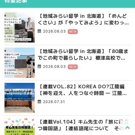
特集記事
【地域みらい留学 in 北海道】「めんど
くさい」が「やってみよう」に変わっ
た。 十勝の風に吹かれて走る、僕の泥
2026.08.03
NEW
臭くて自由な高校生活
【地域みらい留学 in 北海道】「80歳ま
でこの町で暮らしたい」 標津高校で踏
み出した、私らしい生き方
2026.08.03
NEW
【連載VOL.82】KOREA DO?江陵編
【神を迎え、人をつなぐ時間 ― 江陵端
午祭 】
2026.07.31
【連載Vol.104】キム先生の「旅に役立
つ韓国語」【連結語尾について その
4】