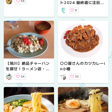
56
ト2024 最終週に注目の
ラーメン大将の魅力を徹
お店５選
底解説【ローカルめし】
9
【旭川】絶品チャーハン
〇〇屋さんのカツカレーi
を探せ！ラーメン店・食
n小樽
堂のチャーハンを食べ歩
34
35
き