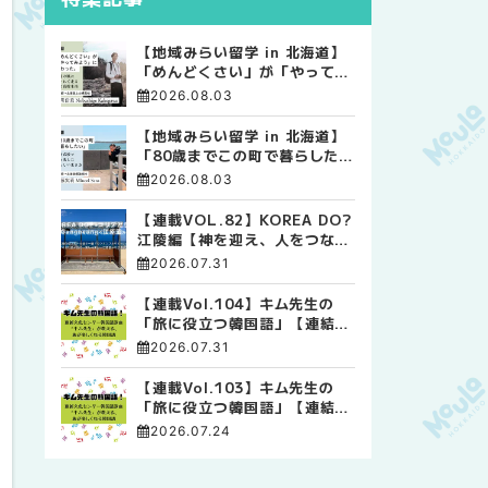
【地域みらい留学 in 北海道】
「めんどくさい」が「やってみ
よう」に変わった。 十勝の風
2026.08.03
に吹かれて走る、僕の泥臭くて
自由な高校生活
【地域みらい留学 in 北海道】
「80歳までこの町で暮らした
い」 標津高校で踏み出した、
2026.08.03
私らしい生き方
【連載VOL.82】KOREA DO?
江陵編【神を迎え、人をつなぐ
時間 ― 江陵端午祭 】
2026.07.31
【連載Vol.104】キム先生の
「旅に役立つ韓国語」【連結語
尾について その4】
2026.07.31
【連載Vol.103】キム先生の
「旅に役立つ韓国語」【連結語
尾について その3】
2026.07.24