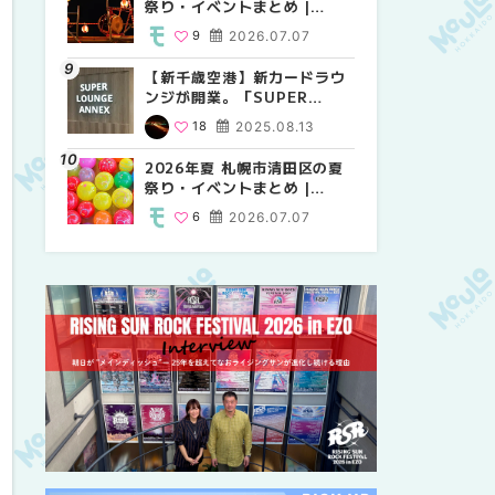
祭り・イベントまとめ |
祭り・イベントまとめ |
しか買えない絶対に外せない
MouLa HOKKAIDO
MouLa HOKKAIDO
限定スイーツ・焼き菓子18選
9
2026.07.07
9
25
2026.07.07
2026.03.24
| MouLa HOKKAIDO
【新千歳空港】新カードラウ
2026年夏 札幌市中央区の夏
【新千歳空港】新カードラウ
ンジが開業。「SUPER
祭り・イベントまとめ |
ンジが開業。「SUPER
LOUNGE ANNEX（スーパー
MouLa HOKKAIDO
LOUNGE ANNEX（スーパー
18
2025.08.13
9
18
2026.07.07
2025.08.13
ラウンジアネックス）」をご
ラウンジアネックス）」をご
紹介！！ | MouLa
紹介！！ | MouLa
2026年夏 札幌市清田区の夏
2026年夏 恵庭市・千歳市の
2026年夏 札幌市豊平区の夏
HOKKAIDO
HOKKAIDO
祭り・イベントまとめ |
夏祭り・イベントまとめ |
祭り・イベントまとめ |
MouLa HOKKAIDO
MouLa HOKKAIDO
MouLa HOKKAIDO
6
2026.07.07
9
9
2026.07.07
2026.07.07