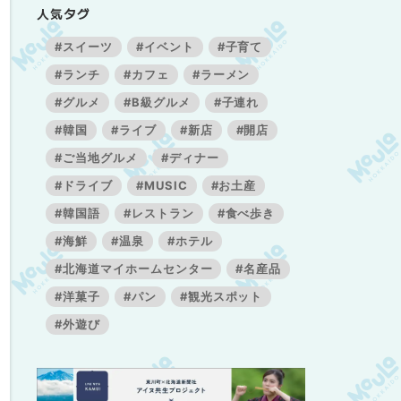
人気タグ
#スイーツ
#イベント
#子育て
#ランチ
#カフェ
#ラーメン
#グルメ
#B級グルメ
#子連れ
#韓国
#ライブ
#新店
#開店
#ご当地グルメ
#ディナー
#ドライブ
#MUSIC
#お土産
#韓国語
#レストラン
#食べ歩き
#海鮮
#温泉
#ホテル
#北海道マイホームセンター
#名産品
#洋菓子
#パン
#観光スポット
#外遊び