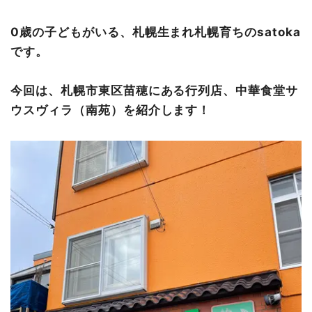
からあげミニラーメンセット（800円）
0歳の子どもがいる、札幌生まれ札幌育ちのsatoka
お持ち帰りメニューも…！
です。
最後に…
今回は、札幌市東区苗穂にある行列店、中華食堂サ
ウスヴィラ（南苑）を紹介します！