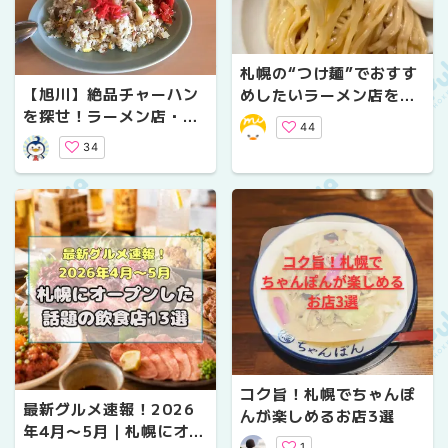
札幌の“つけ麺”でおすす
【旭川】絶品チャーハン
めしたいラーメン店を厳
を探せ！ラーメン店・食
選してご紹介します！
44
堂のチャーハンを食べ歩
34
き
コク旨！札幌でちゃんぽ
最新グルメ速報！2026
んが楽しめるお店3選
年4月〜5月｜札幌にオー
1