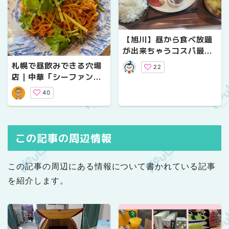
【旭川】昼から食べ放題
が出来ちゃうコスパ最強
なお店
札幌で昼飲みできる穴場
22
店｜中華「シーファン」
/ そば「そば切り膳」を
40
徹底レビュー
この記事の周辺情報
この記事の周辺にある情報について書かれている記事
を紹介します。