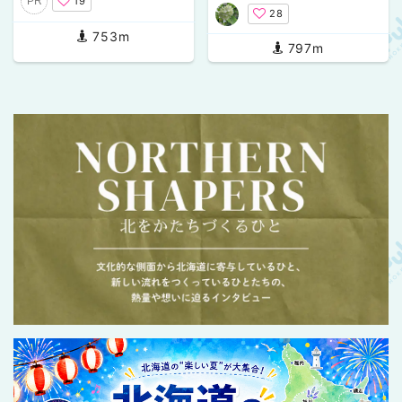
19
PR
幌市東区苗穂町
出来るってよ
28
753m
797m