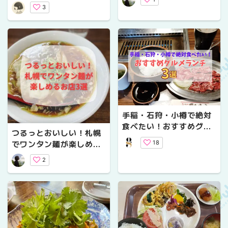
プンした話題の飲食店13
3
選
手稲・石狩・小樽で絶対
食べたい！おすすめグル
つるっとおいしい！札幌
メランチ3選
でワンタン麺が楽しめる
18
お店3選
2