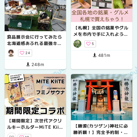
【札幌】全国の銘菓やグル
メを市内で手に入れよう！
食品展示会に行ってみたら
3選
北海道感あふれる最強キャ
5
ンプめしが完成した
24
481m
248m
【期間限定】次世代アクリ
【勝源(カツゲン)神社に必
ルキーホルダーMiTE KiiT
勝祈願！】完全予約制・札
Eを、フミノサウナで体験