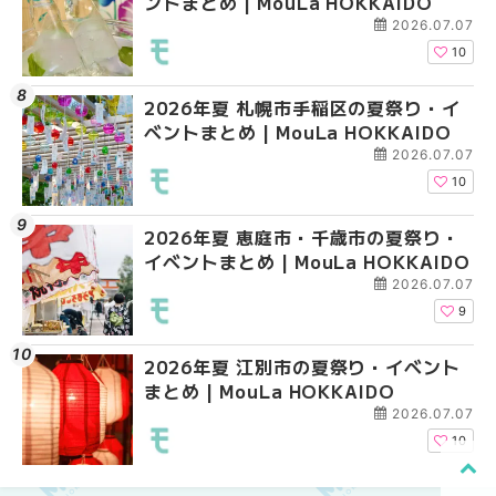
ントまとめ | MouLa HOKKAIDO
ベントまとめ | MouLa 
ベントまとめ | MouLa 
2026.07.07
10
2026年夏 札幌市手稲区の夏祭り・イ
2026年夏 札幌市南区
2026年夏 札幌市東区
ベントまとめ | MouLa HOKKAIDO
ントまとめ | MouLa H
ントまとめ | MouLa H
2026.07.07
10
2026年夏 恵庭市・千歳市の夏祭り・
2026年夏 札幌市中央
2026年夏 札幌市南区
イベントまとめ | MouLa HOKKAIDO
ベントまとめ | MouLa 
ントまとめ | MouLa H
2026.07.07
9
2026年夏 江別市の夏祭り・イベント
札幌の麻辣湯（マーラ
札幌の麻辣湯（マーラ
まとめ | MouLa HOKKAIDO
め専門店9選！本場の量
め専門店6選！本場の量
新店まで徹底比較 | Mo
新店まで徹底比較 | Mo
2026.07.07
HOKKAIDO
HOKKAIDO
10