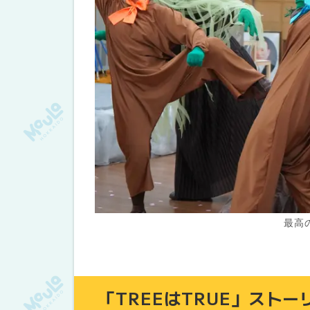
最高
「TREEはTRUE」ストー