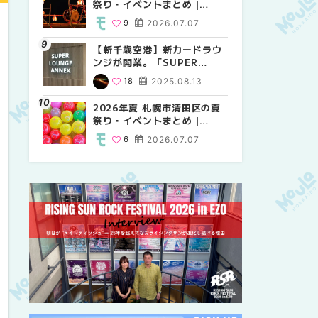
祭り・イベントまとめ |
祭り・イベントまとめ |
しか買えない絶対に外せない
MouLa HOKKAIDO
MouLa HOKKAIDO
限定スイーツ・焼き菓子18選
9
2026.07.07
9
25
2026.07.07
2026.03.24
| MouLa HOKKAIDO
【新千歳空港】新カードラウ
2026年夏 札幌市中央区の夏
【新千歳空港】新カードラウ
ンジが開業。「SUPER
祭り・イベントまとめ |
ンジが開業。「SUPER
LOUNGE ANNEX（スーパー
MouLa HOKKAIDO
LOUNGE ANNEX（スーパー
18
2025.08.13
9
18
2026.07.07
2025.08.13
ラウンジアネックス）」をご
ラウンジアネックス）」をご
紹介！！ | MouLa
紹介！！ | MouLa
2026年夏 札幌市清田区の夏
2026年夏 恵庭市・千歳市の
2026年夏 札幌市豊平区の夏
HOKKAIDO
HOKKAIDO
祭り・イベントまとめ |
夏祭り・イベントまとめ |
祭り・イベントまとめ |
MouLa HOKKAIDO
MouLa HOKKAIDO
MouLa HOKKAIDO
6
2026.07.07
9
9
2026.07.07
2026.07.07