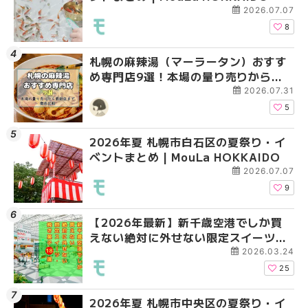
2026.07.07
8
札幌の麻辣湯（マーラータン）おすす
2026年夏 札幌市手稲
2026年夏 札幌市白石
め専門店9選！本場の量り売りから最
ベントまとめ | MouLa 
ベントまとめ | MouLa 
新店まで徹底比較 | MouLa
2026.07.31
HOKKAIDO
5
2026年夏 札幌市白石区の夏祭り・イ
2026年夏 札幌市白石
2026年夏 札幌市手稲
ベントまとめ | MouLa HOKKAIDO
ベントまとめ | MouLa 
ベントまとめ | MouLa 
2026.07.07
9
【2026年最新】新千歳空港でしか買
2026年夏 札幌市南区
2026年夏 札幌市清田
えない絶対に外せない限定スイーツ・
ントまとめ | MouLa H
ベントまとめ | MouLa 
焼き菓子18選 | MouLa HOKKAIDO
2026.03.24
25
2026年夏 札幌市中央区の夏祭り・イ
2026年夏 札幌市清田
札幌の麻辣湯（マーラ