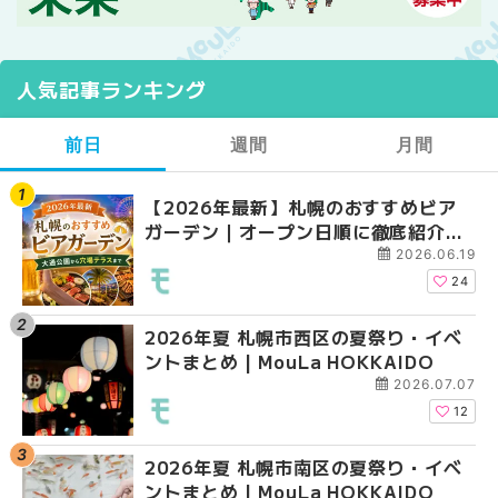
人気記事ランキング
前日
週間
月間
【2026年最新】札幌のおすすめビア
【2026年最新】札幌
【2026年最新】札幌
ガーデン｜オープン日順に徹底紹介！
ガーデン｜オープン日
ガーデン｜オープン日
大通公園から穴場テラスまで | MouLa
大通公園から穴場テラスまで
大通公園から穴場テラスまで
2026.06.19
HOKKAIDO
HOKKAIDO
HOKKAIDO
24
2026年夏 札幌市西区の夏祭り・イベ
2026年夏 札幌市西区
2026年夏 札幌市北区
ントまとめ | MouLa HOKKAIDO
ントまとめ | MouLa H
ントまとめ | MouLa H
2026.07.07
12
2026年夏 札幌市南区の夏祭り・イベ
2026年夏 札幌市北区
2026年夏 札幌市西区
ントまとめ | MouLa HOKKAIDO
ントまとめ | MouLa H
ントまとめ | MouLa H