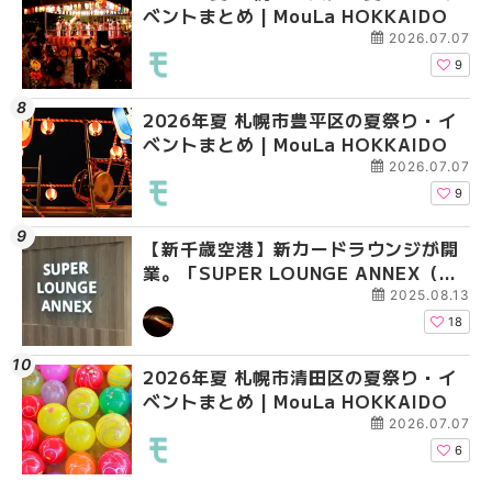
ベントまとめ | MouLa HOKKAIDO
ベントまとめ | MouLa 
め専門店6選！本場の量
新店まで徹底比較 | Mo
2026.07.07
HOKKAIDO
9
2026年夏 札幌市豊平区の夏祭り・イ
2026年夏 札幌市豊平
【2026年最新】新千
ベントまとめ | MouLa HOKKAIDO
ベントまとめ | MouLa 
えない絶対に外せない
焼き菓子18選 | MouLa
2026.07.07
9
【新千歳空港】新カードラウンジが開
2026年夏 札幌市中央
【新千歳空港】新カー
業。「SUPER LOUNGE ANNEX（ス
ベントまとめ | MouLa 
業。「SUPER LOUNG
ーパーラウンジアネックス）」をご紹
ーパーラウンジアネッ
2025.08.13
介！！ | MouLa HOKKAIDO
介！！ | MouLa HOKK
18
2026年夏 札幌市清田区の夏祭り・イ
2026年夏 恵庭市・千
2026年夏 札幌市豊平
ベントまとめ | MouLa HOKKAIDO
イベントまとめ | MouL
ベントまとめ | MouLa 
2026.07.07
6