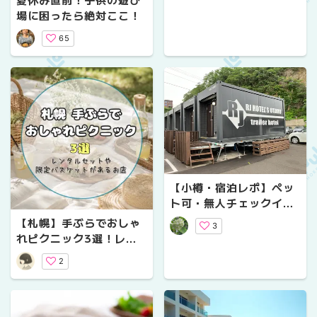
場に困ったら絶対ここ！
65
【小樽・宿泊レポ】ペッ
ト可・無人チェックイ
ン・駐車場無料！トレー
【札幌】手ぶらでおしゃ
3
ラーホテル「アールジェ
れピクニック3選！レン
イホテルズ小樽」に泊ま
タルセットや限定バスケ
2
ってみた
ットがあるお店を紹介