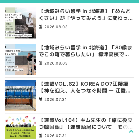
【地域みらい留学 in 北海道】「めんど
くさい」が「やってみよう」に変わっ
た。 十勝の風に吹かれて走る、僕の泥
2026.08.03
臭くて自由な高校生活
【地域みらい留学 in 北海道】「80歳ま
でこの町で暮らしたい」 標津高校で踏
み出した、私らしい生き方
2026.08.03
【連載VOL.82】KOREA DO?江陵編
【神を迎え、人をつなぐ時間 ― 江陵端
午祭 】
2026.07.31
【連載Vol.104】キム先生の「旅に役立
つ韓国語」【連結語尾について その
4】
2026.07.31