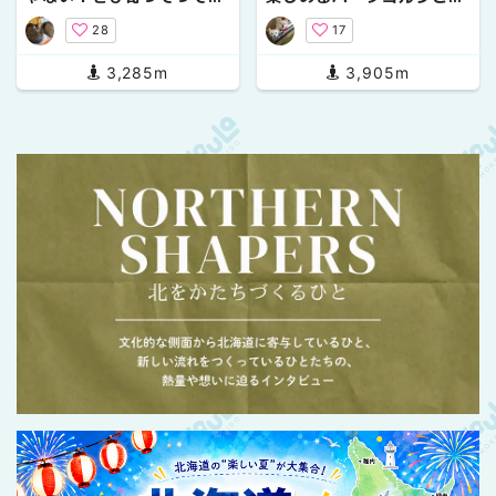
食べてって！【北広島】
は？
28
17
3,285m
3,905m