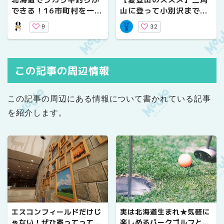
できる！16市町村を一挙
山に登って小別沢まで縦
紹介
走してみた【札幌】
9
32
この記事の周辺情報
この記事の周辺にある情報について書かれている記事
を紹介します。
エスコンフィールドだけじ
実は北海道生まれ★気軽に
ゃない！ぜひ寄ってって、
楽しめるパークゴルフと