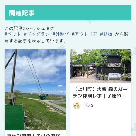
関連記事
この記事のハッシュタグ
#ペット
#ドッグラン
#外遊び
#アウトドア
#動物
から関
連する記事を表示しています。
【上川町】大雪 森のガー
デン体験レポ｜子連れに
もおすすめ！花と自然、
3
遊びが楽しめる人気スポ
ット
夏休み直前！子供の遊び