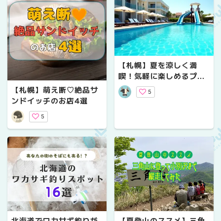
【札幌】夏を涼しく満
喫！気軽に楽しめるプー
ル施設まとめ
【札幌】萌え断♡絶品サ
5
ンドイッチのお店4選
5
北海道でワカサギ釣りが
【夏登山のススメ】三角