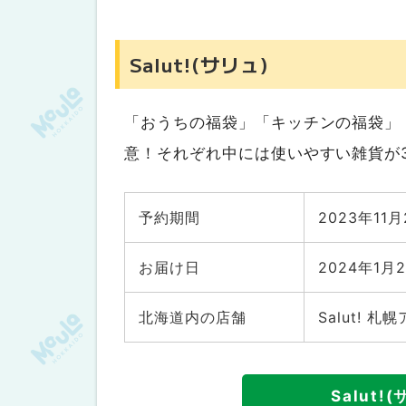
マクドナルド
モスバーガー
Salut!(サリュ)
ロッテリア
ケンタッキーフライドチキン
「おうちの福袋」「キッチンの福袋」「
ミスタードーナツ
意！それぞれ中には使いやすい雑貨が
飲食店
大戸屋 ※事前予約は完売
予約期間
2023年11
丸源ラーメン
ジョリーパスタ
お届け日
2024年1月
ココス
北海道内の店舗
Salut! 札
ココイチ
リンガーハット
スープストックトーキョー
Salut
焼肉きんぐ