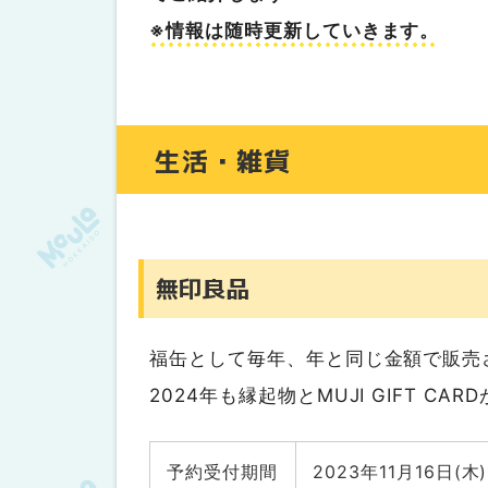
セゾンファクトリー
※情報は随時更新していきます。
ルピシア
カルディコーヒーファーム
円山ジェラート
生活・雑貨
バルナバハム工房
ペンギンベーカリー
世界一やさしいチョコレート「ande
きたキッチン モユク店
無印良品
菓子店
ISHIYA
福缶として毎年、年と同じ金額で販売さ
百貨店ほか
2024年も縁起物とMUJI GIFT 
丸井今井札幌本店／札幌三越／きた
さっぽろ東急百貨店（オンライン）
大丸札幌店
予約受付期間
2023年11月16日(木