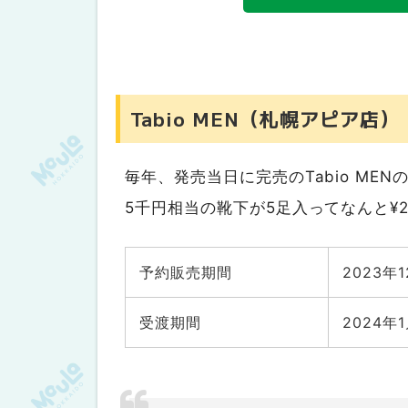
なか卯
デリバリー
ピザハット
Tabio MEN（札幌アピア店）
ドミノ・ピザ
テンフォー
ホテル
毎年、発売当日に完売のTabio ME
札幌グランドホテル
5千円相当の靴下が5足入ってなんと¥2,
ニューオータニイン札幌
スポーツ
予約販売期間
2023年1
北海道コンサドーレ札幌
受渡期間
2024年
レバンガ北海道
札幌で買えるあなたのおすすめ福袋を