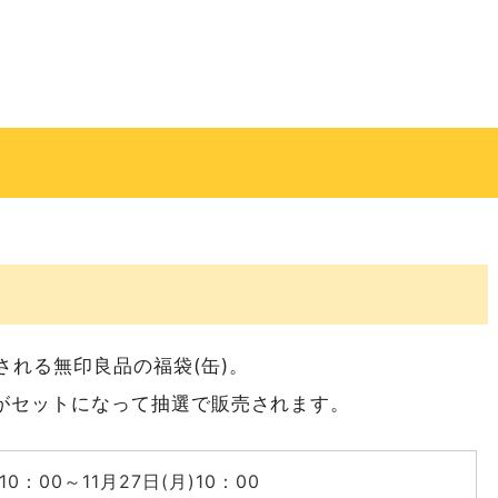
w」・生命をはぐくむチョコレート「Enchamble」
れる無印良品の福袋(缶)。
CARDがセットになって抽選で販売されます。
キッチン オーロラタウン店／きたキッチン 新さっぽろ店
)10：00～11月27日(月)10：00