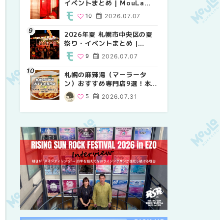
イベントまとめ | MouLa
り・イベントまとめ |
祭り・イベントまとめ |
HOKKAIDO
MouLa HOKKAIDO
MouLa HOKKAIDO
10
2026.07.07
8
9
2026.07.07
2026.07.07
2026年夏 札幌市中央区の夏
2026年夏 札幌市中央区の夏
【新千歳空港】新カードラウ
祭り・イベントまとめ |
祭り・イベントまとめ |
ンジが開業。「SUPER
MouLa HOKKAIDO
MouLa HOKKAIDO
LOUNGE ANNEX（スーパー
9
2026.07.07
9
18
2026.07.07
2025.08.13
ラウンジアネックス）」をご
紹介！！ | MouLa
札幌の麻辣湯（マーラータ
2026年夏 恵庭市・千歳市の
2026年夏 札幌市南区の夏祭
HOKKAIDO
ン）おすすめ専門店9選！本
夏祭り・イベントまとめ |
り・イベントまとめ |
場の量り売りから最新店まで
MouLa HOKKAIDO
MouLa HOKKAIDO
5
2026.07.31
9
8
2026.07.07
2026.07.07
徹底比較 | MouLa
HOKKAIDO