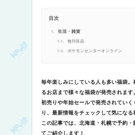
目次
生活・雑貨
無印良品
ポケモンセンターオンライン
Salut!(サリュ)
Tabio MEN（札幌アピア店）
cos:mura(コスムラ)
毎年楽しみにしている人も多い福袋。
大丸藤井セントラル
るお店まで様々な福袋が発売されます
Smith 札幌ステラプレイス
初売りや年始セールで発売されていく
食品・飲料
り、最新情報をチェックして気になる
久世福商店
この記事では、北海道・札幌で予約・
サンクゼール
てご紹介します！