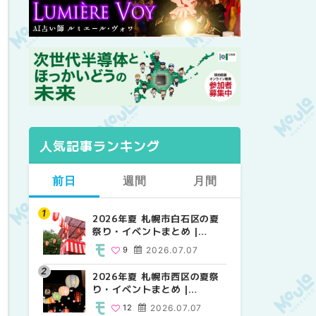
人気記事ランキング
前日
週間
月間
2026年夏 札幌市白石区の夏
2026年夏 札幌市西区の夏祭
【2026年最新】札幌のおすす
祭り・イベントまとめ |
り・イベントまとめ |
めビアガーデン｜オープン日
MouLa HOKKAIDO
MouLa HOKKAIDO
順に徹底紹介！大通公園から
9
2026.07.07
12
24
2026.07.07
2026.06.19
穴場テラスまで | MouLa
HOKKAIDO
2026年夏 札幌市西区の夏祭
【2026年最新】札幌のおすす
2026年夏 札幌市北区の夏祭
り・イベントまとめ |
めビアガーデン｜オープン日
り・イベントまとめ |
MouLa HOKKAIDO
順に徹底紹介！大通公園から
MouLa HOKKAIDO
12
2026.07.07
24
9
2026.07.07
2026.06.19
穴場テラスまで | MouLa