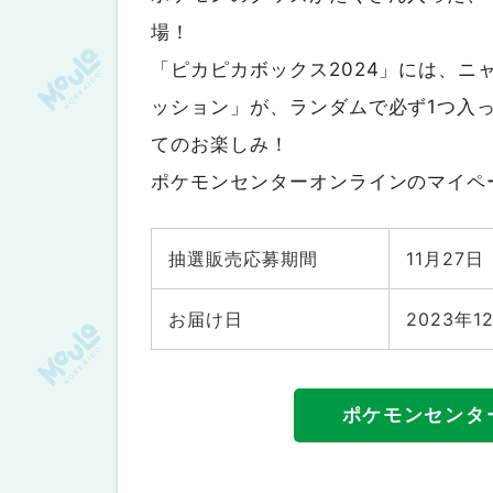
Zoff
場！
写真館
「ピカピカボックス2024」には、
写真工房ぱれっと・三景スタジオ
ッション」が、ランダムで必ず1つ入
カフェ
てのお楽しみ！
スターバックスコーヒー
ポケモンセンターオンラインのマイペ
ドトールコーヒーショップ
タリーズコーヒー
抽選販売応募期間
11月27
nana’s green tea
Afternoon Tea
お届け日
2023年
コメダ珈琲店
MORIHICO.（モリヒコ）
ポケモンセンタ
ゴンチャ
サンマルクカフェ
ファストフード