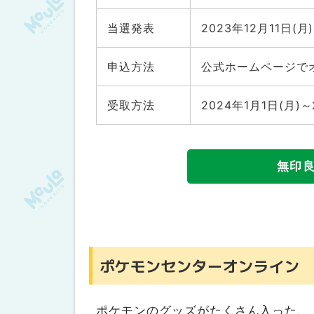
丸井今井札幌本店・札幌三越
当選発表
2023年12月11日(月
さっぽろ東急百貨店
商業施設
申込方法
公式ホームページで
アピア／札幌ステラプレイス
マルヤマクラス
受取方法
2024年1月1日(月
アリオ札幌
札幌パルコ
無印
三井アウトレットパーク札幌北広島
さっぽろ地下街（オーロラタウン／
家電量販店
ヨドバシカメラ
ビックカメラ
ポケモンセンターオンライン
眼鏡
JINS
ポケモンのグッズがたくさん入った、