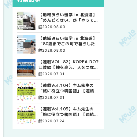
【地域みらい留学 in 北海道】
「めんどくさい」が「やってみ
よう」に変わった。 十勝の風
2026.08.03
に吹かれて走る、僕の泥臭くて
自由な高校生活
【地域みらい留学 in 北海道】
「80歳までこの町で暮らした
い」 標津高校で踏み出した、
2026.08.03
私らしい生き方
【連載VOL.82】KOREA DO?
江陵編【神を迎え、人をつなぐ
時間 ― 江陵端午祭 】
2026.07.31
【連載Vol.104】キム先生の
「旅に役立つ韓国語」【連結語
尾について その4】
2026.07.31
【連載Vol.103】キム先生の
「旅に役立つ韓国語」【連結語
尾について その3】
2026.07.24