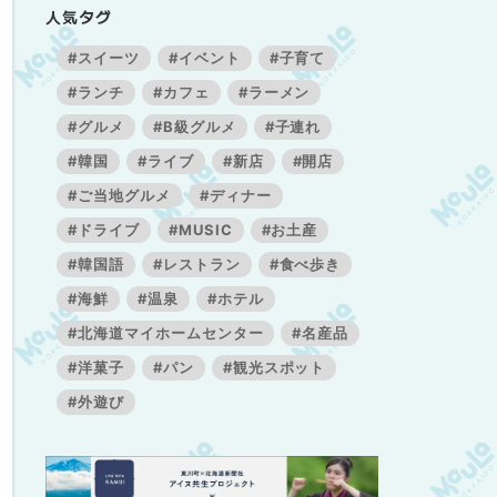
人気タグ
#スイーツ
#イベント
#子育て
#ランチ
#カフェ
#ラーメン
#グルメ
#B級グルメ
#子連れ
#韓国
#ライブ
#新店
#開店
#ご当地グルメ
#ディナー
#ドライブ
#MUSIC
#お土産
#韓国語
#レストラン
#食べ歩き
#海鮮
#温泉
#ホテル
#北海道マイホームセンター
#名産品
#洋菓子
#パン
#観光スポット
#外遊び